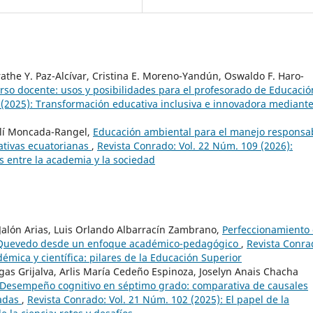
the Y. Paz-Alcívar, Cristina E. Moreno-Yandún, Oswaldo F. Haro-
so docente: usos y posibilidades para el profesorado de Educació
 (2025): Transformación educativa inclusiva e innovadora mediant
Alí Moncada-Rangel,
Educación ambiental para el manejo responsa
ativas ecuatorianas
,
Revista Conrado: Vol. 22 Núm. 109 (2026):
s entre la academia y la sociedad
 Jalón Arias, Luis Orlando Albarracín Zambrano,
Perfeccionamiento
S Quevedo desde un enfoque académico-pedagógico
,
Revista Conra
émica y científica: pilares de la Educación Superior
gas Grijalva, Arlis María Cedeño Espinoza, Joselyn Anais Chacha
Desempeño cognitivo en séptimo grado: comparativa de causales
vadas
,
Revista Conrado: Vol. 21 Núm. 102 (2025): El papel de la