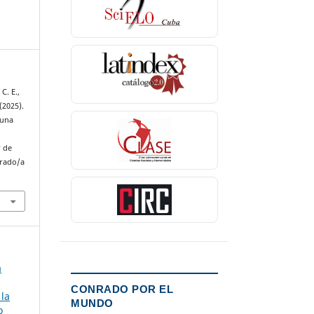
C. E.,
(2025).
 una
a
r de
nrado/a
a
CONRADO POR EL
 la
MUNDO
o