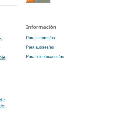
Información
Para lectores/as
n
e
Para autores/as
Para bibliotecarios/as
ble
 de
do: