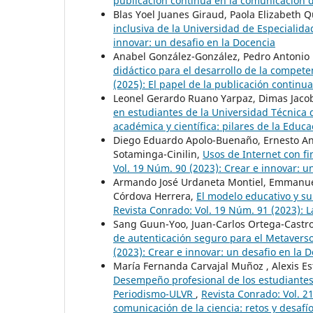
publicación continua en la comunicación de
Blas Yoel Juanes Giraud, Paola Elizabeth 
inclusiva de la Universidad de Especialida
innovar: un desafio en la Docencia
Anabel González-González, Pedro Antonio
didáctico para el desarrollo de la compete
(2025): El papel de la publicación continua
Leonel Gerardo Ruano Yarpaz, Dimas Jaco
en estudiantes de la Universidad Técnica 
académica y científica: pilares de la Educ
Diego Eduardo Apolo-Buenaño, Ernesto And
Sotaminga-Cinilin,
Usos de Internet con fi
Vol. 19 Núm. 90 (2023): Crear e innovar: u
Armando José Urdaneta Montiel, Emmanuel V
Córdova Herrera,
El modelo educativo y su
Revista Conrado: Vol. 19 Núm. 91 (2023): La
Sang Guun-Yoo, Juan-Carlos Ortega-Cast
de autenticación seguro para el Metavers
(2023): Crear e innovar: un desafio en la 
María Fernanda Carvajal Muñoz , Alexis E
Desempeño profesional de los estudiantes 
Periodismo-ULVR
,
Revista Conrado: Vol. 2
comunicación de la ciencia: retos y desafí