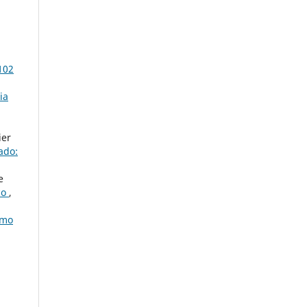
102
ia
ier
ado:
e
co
,
smo