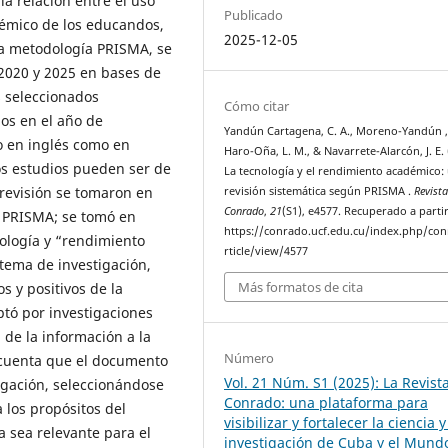
la relación entre el uso
Publicado
démico de los educandos,
2025-12-05
la metodología PRISMA, se
 2020 y 2025 en bases de
s seleccionados
Cómo citar
dos en el año de
Yandún Cartagena, C. A., Moreno-Yandún , 
o en inglés como en
Haro-Oña, L. M., & Navarrete-Alarcón, J. E. 
os estudios pueden ser de
La tecnología y el rendimiento académico:
e revisión se tomaron en
revisión sistemática según PRISMA .
Revist
Conrado
,
21
(S1), e4577. Recuperado a parti
a PRISMA; se tomó en
https://conrado.ucf.edu.cu/index.php/co
ología y “rendimiento
rticle/view/4577
tema de investigación,
Más formatos de cita
s y positivos de la
ptó por investigaciones
 de la información a la
Número
cuenta que el documento
Vol. 21 Núm. S1 (2025): La Revist
tigación, seleccionándose
Conrado: una plataforma para
 los propósitos del
visibilizar y fortalecer la ciencia y
 sea relevante para el
investigación de Cuba y el Mund