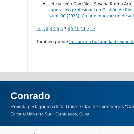
Leticia León González, Susana Rufina Art
superación profesional en Gestión de Rie
Núm. 90 (2023): Crear e innovar: un desaf
<<
<
2
3
4
5
6
7
8
9
10
11
>
>>
También puede
Iniciar una búsqueda de simili
Conrado
Revista pedagógica de la Universidad de Cienfuegos “Car
Editorial Universo Sur · Cienfuegos, Cuba