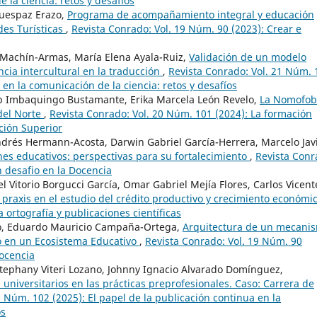
 la ciencia: retos y desafíos
Quespaz Erazo,
Programa de acompañamiento integral y educación
des Turísticas
,
Revista Conrado: Vol. 19 Núm. 90 (2023): Crear e
 Machín-Armas, María Elena Ayala-Ruiz,
Validación de un modelo
ncia intercultural en la traducción
,
Revista Conrado: Vol. 21 Núm. 
 en la comunicación de la ciencia: retos y desafíos
b Imbaquingo Bustamante, Erika Marcela León Revelo,
La Nomofob
del Norte
,
Revista Conrado: Vol. 20 Núm. 101 (2024): La formación
ación Superior
rés Hermann-Acosta, Darwin Gabriel García-Herrera, Marcelo Jav
nes educativos: perspectivas para su fortalecimiento
,
Revista Conr
n desafio en la Docencia
itorio Borgucci García, Omar Gabriel Mejía Flores, Carlos Vicent
 praxis en el estudio del crédito productivo y crecimiento económi
 ortografía y publicaciones científicas
ro, Eduardo Mauricio Campaña-Ortega,
Arquitectura de un mecani
o en un Ecosistema Educativo
,
Revista Conrado: Vol. 19 Núm. 90
Docencia
stephany Viteri Lozano, Johnny Ignacio Alvarado Domínguez,
universitarios en las prácticas preprofesionales. Caso: Carrera de
1 Núm. 102 (2025): El papel de la publicación continua en la
os