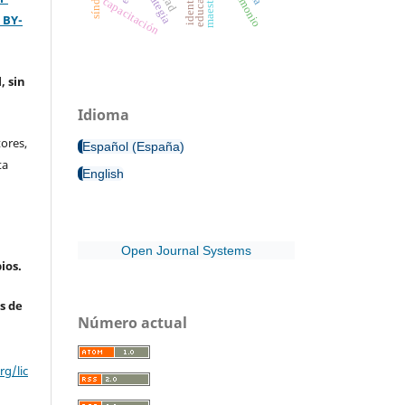
educación
testimonio
estrategia
capacitación
 BY-
, sin
Idioma
ores,
Español (España)
ta
English
Open Journal Systems
ios.
s de
Número actual
g/lic