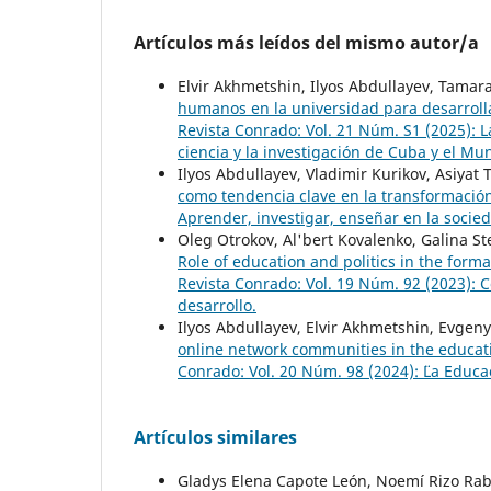
Artículos más leídos del mismo autor/a
Elvir Akhmetshin, Ilyos Abdullayev, Tama
humanos en la universidad para desarrollar
Revista Conrado: Vol. 21 Núm. S1 (2025): La
ciencia y la investigación de Cuba y el Mu
Ilyos Abdullayev, Vladimir Kurikov, Asiyat 
como tendencia clave en la transformació
Aprender, investigar, enseñar en la socie
Oleg Otrokov, Al'bert Kovalenko, Galina S
Role of education and politics in the form
Revista Conrado: Vol. 19 Núm. 92 (2023): 
desarrollo.
Ilyоs Abdullayev, Elvir Akhmetshin, Evge
online network communities in the educati
Conrado: Vol. 20 Núm. 98 (2024): ¨¨La Educa
Artículos similares
Gladys Elena Capote León, Noemí Rizo Rabe