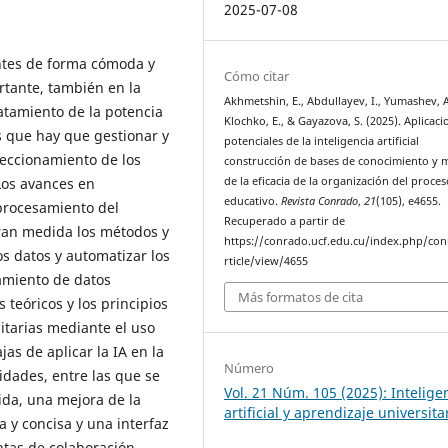
2025-07-08
entes de forma cómoda y
Cómo citar
tante, también en la
Akhmetshin, E., Abdullayev, I., Yumashev, A
atamiento de la potencia
Klochko, E., & Gayazova, S. (2025). Aplicaci
s que hay que gestionar y
potenciales de la inteligencia artificial
feccionamiento de los
construcción de bases de conocimiento y 
Los avances en
de la eficacia de la organización del proces
educativo.
Revista Conrado
,
21
(105), e4655.
 procesamiento del
Recuperado a partir de
gran medida los métodos y
https://conrado.ucf.edu.cu/index.php/co
os datos y automatizar los
rticle/view/4655
tamiento de datos
Más formatos de cita
s teóricos y los principios
itarias mediante el uso
jas de aplicar la IA en la
Número
idades, entre las que se
Vol. 21 Núm. 105 (2025): Intelige
da, una mejora de la
artificial y aprendizaje universita
a y concisa y una interfaz
ntas de colaboración.