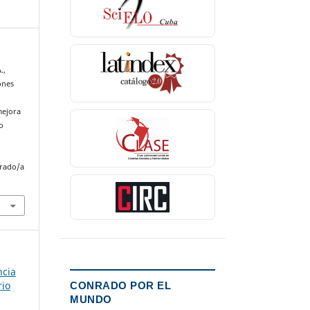
.,
ones
mejora
o
nrado/a
ncia
rio
CONRADO POR EL
MUNDO