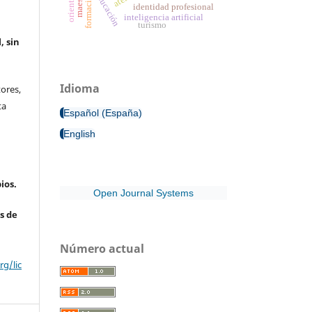
educación
identidad profesional
inteligencia artificial
turismo
, sin
Idioma
ores,
ta
Español (España)
English
ios.
Open Journal Systems
s de
Número actual
g/lic