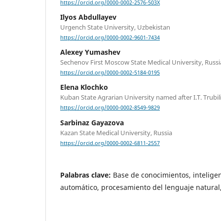
https://orcid.org/0000-0002-2576-503X
Ilyos Abdullayev
Urgench State University, Uzbekistan
https://orcid.org/0000-0002-9601-7434
Alexey Yumashev
Sechenov First Moscow State Medical University, Russi
https://orcid.org/0000-0002-5184-0195
Elena Klochko
Kuban State Agrarian University named after I.T. Trubil
https://orcid.org/0000-0002-8549-9829
Sarbinaz Gayazova
Kazan State Medical University, Russia
https://orcid.org/0000-0002-6811-2557
Palabras clave:
Base de conocimientos, inteligenc
automático, procesamiento del lenguaje natural