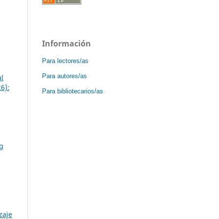
Información
Para lectores/as
Para autores/as
al
6):
Para bibliotecarios/as
,
ng
zaje