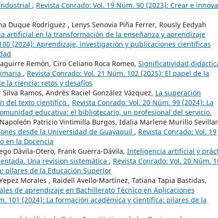
Industrial
,
Revista Conrado: Vol. 19 Núm. 90 (2023): Crear e innova
eína Duque Rodríguez , Lenys Senovia Piña Ferrer, Rously Eedyah
cia artificial en la transformación de la enseñanza y aprendizaje
00 (2024): Aprendizaje, investigación y publicaciones científicas
idad
Izaguirre Remón, Ciro Celiano Roca Romeo,
Significatividad didáctic
Primaria
,
Revista Conrado: Vol. 21 Núm. 102 (2025): El papel de la
 la ciencia: retos y desafíos
 Silva Ramos, Andrés Raciel González Vázquez,
La superación
n del texto científico
,
Revista Conrado: Vol. 20 Núm. 99 (2024): La
comunidad educativa: el bibliotecario, un profesional del servicio.
Napoleón Patricio Vintimilla Burgos, Idalia Marlene Murillo Sevilla
ciones desde la Universidad de Guayaquil
,
Revista Conrado: Vol. 19
io en la Docencia
iego Dávila-Otero, Frank Guerra-Dávila,
Inteligencia artificial y prác
entada. Una revision sistemática
,
Revista Conrado: Vol. 20 Núm. 
a: pilares de la Educación Superior
Yepez Morales , Raidell Avello-Martínez, Tatiana Tapia Bastidas,
ales de aprendizaje en Bachillerato Técnico en Aplicaciones
. 101 (2024): La formación académica y científica: pilares de la