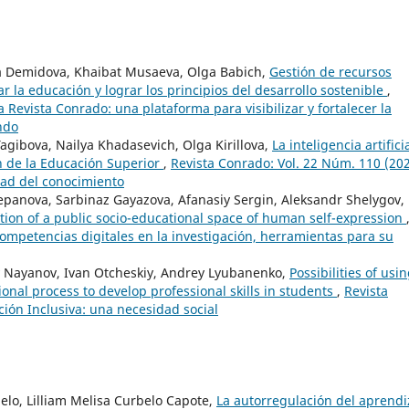
ra Demidova, Khaibat Musaeva, Olga Babich,
Gestión de recursos
 la educación y lograr los principios del desarrollo sostenible
,
 Revista Conrado: una plataforma para visibilizar y fortalecer la
ndo
Tagibova, Nailya Khadasevich, Olga Kirillova,
La inteligencia artifici
n de la Educación Superior
,
Revista Conrado: Vol. 22 Núm. 110 (202
dad del conocimiento
tepanova, Sarbinaz Gayazova, Afanasiy Sergin, Aleksandr Shelygov,
ation of a public socio-educational space of human self-expression
Competencias digitales en la investigación, herramientas para su
ny Nayanov, Ivan Otcheskiy, Andrey Lyubanenko,
Possibilities of usi
onal process to develop professional skills in students
,
Revista
ción Inclusiva: una necesidad social
lo, Lilliam Melisa Curbelo Capote,
La autorregulación del aprendi