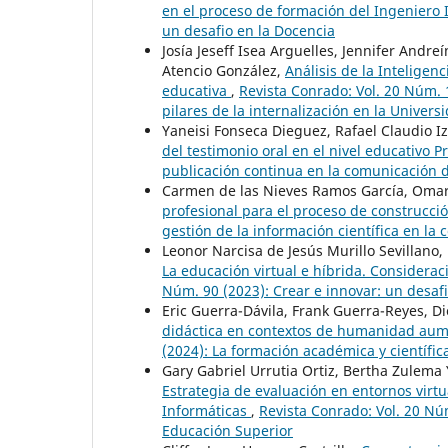
en el proceso de formación del Ingeniero 
un desafio en la Docencia
Josía Jeseff Isea Arguelles, Jennifer Andr
Atencio González,
Análisis de la Inteligen
educativa
,
Revista Conrado: Vol. 20 Núm. 1
pilares de la internalización en la Univers
Yaneisi Fonseca Dieguez, Rafael Claudio 
del testimonio oral en el nivel educativo 
publicación continua en la comunicación de
Carmen de las Nieves Ramos García, Omar
profesional para el proceso de construcció
gestión de la información científica en la 
Leonor Narcisa de Jesús Murillo Sevillano, 
La educación virtual e híbrida. Considera
Núm. 90 (2023): Crear e innovar: un desaf
Eric Guerra-Dávila, Frank Guerra-Reyes, D
didáctica en contextos de humanidad aum
(2024): La formación académica y científic
Gary Gabriel Urrutia Ortiz, Bertha Zulema 
Estrategia de evaluación en entornos virtu
Informáticas
,
Revista Conrado: Vol. 20 Núm
Educación Superior