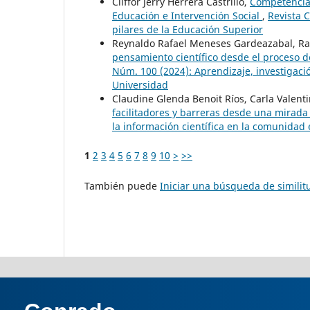
Cliffor Jerry Herrera Castrillo,
Competencias
Educación e Intervención Social
,
Revista C
pilares de la Educación Superior
Reynaldo Rafael Meneses Gardeazabal, Ram
pensamiento científico desde el proceso d
Núm. 100 (2024): Aprendizaje, investigación
Universidad
Claudine Glenda Benoit Ríos, Carla Valenti
facilitadores y barreras desde una mirada
la información científica en la comunidad e
1
2
3
4
5
6
7
8
9
10
>
>>
También puede
Iniciar una búsqueda de simili