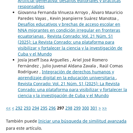
Artificial generativa: desafíos editoriales y prácticas
responsables
Giovanna Fernanda Vinueza Arroyo , Álvaro Mauricio
Paredes Vayas , Kevin Jeanpierre Suárez Manotoa ,
Desafíos educativos y brechas de acceso escolar en
NNA migrantes en condición irregular en fronteras
ecuatorianas
,
Revista Conrado: Vol. 21 Núm. S1
(2025): La Revista Conrado: una plataforma para
visibilizar y fortalecer la ciencia y la investigación de
Cuba y el Mundo
Josía Jeseff Isea Arguelles , Ariel José Romero
Fernández , Julio Juvenal Aldana Zavala , Raúl Comas
Rodríguez ,
Integración de derechos humanos y
aprendizaje digital en la educación universitaria
,
Revista Conrado: Vol. 21 Núm. S1 (2025): La Revista
Conrado: una plataforma para visibilizar y fortalecer la
ciencia y la investigación de Cuba y el Mundo
<<
<
292
293
294
295
296
297
298
299
300
301
>
>>
También puede
Iniciar una búsqueda de similitud avanzada
para este artículo.