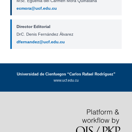
MSc. Eguenia del Carmen Mora Quinatana
ecmora@ucf.edu.cu
Director Editorial
DrC. Denis Fernández Álvarez
dfernandez@ucf.edu.cu
Universidad de Cienfuegos “Carlos Rafael Rodríguez”
www.ucf.edu.cu