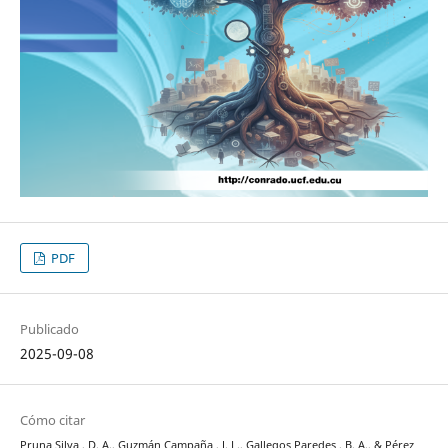
PDF
Publicado
2025-09-08
Cómo citar
Pruna Silva , D. A., Guzmán Campaña , J. L., Gallegos Paredes , B. A., & Pérez