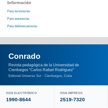
Información
Para lectores/as
Para autores/as
Para bibliotecarios/as
Conrado
Revista pedagógica de la Universidad de
Cienfuegos “Carlos Rafael Rodríguez”
Editorial Universo Sur · Cienfuegos, Cuba
ISSN ELECTRÓNICO
ISSN IMPRESO
1990-8644
2519-7320