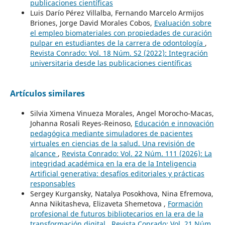
publicaciones científicas
Luis Darío Pérez Villalba, Fernando Marcelo Armijos
Briones, Jorge David Morales Cobos,
Evaluación sobre
el empleo biomateriales con propiedades de curación
pulpar en estudiantes de la carrera de odontología
,
Revista Conrado: Vol. 18 Núm. S2 (2022): Integración
universitaria desde las publicaciones científicas
Artículos similares
Silvia Ximena Vinueza Morales, Angel Morocho-Macas,
Johanna Rosali Reyes-Reinoso,
Educación e innovación
pedagógica mediante simuladores de pacientes
virtuales en ciencias de la salud. Una revisión de
alcance
,
Revista Conrado: Vol. 22 Núm. 111 (2026): La
integridad académica en la era de la Inteligencia
Artificial generativa: desafíos editoriales y prácticas
responsables
Sergey Kurgansky, Natalya Posokhova, Nina Efremova,
Anna Nikitasheva, Elizaveta Shemetova ,
Formación
profesional de futuros bibliotecarios en la era de la
transformación digital
,
Revista Conrado: Vol. 21 Núm.