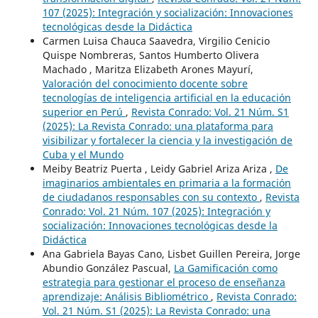
107 (2025): Integración y socialización: Innovaciones
tecnológicas desde la Didáctica
Carmen Luisa Chauca Saavedra, Virgilio Cenicio
Quispe Nombreras, Santos Humberto Olivera
Machado , Maritza Elizabeth Arones Mayurí,
Valoración del conocimiento docente sobre
tecnologías de inteligencia artificial en la educación
superior en Perú
,
Revista Conrado: Vol. 21 Núm. S1
(2025): La Revista Conrado: una plataforma para
visibilizar y fortalecer la ciencia y la investigación de
Cuba y el Mundo
Meiby Beatriz Puerta , Leidy Gabriel Ariza Ariza ,
De
imaginarios ambientales en primaria a la formación
de ciudadanos responsables con su contexto
,
Revista
Conrado: Vol. 21 Núm. 107 (2025): Integración y
socialización: Innovaciones tecnológicas desde la
Didáctica
Ana Gabriela Bayas Cano, Lisbet Guillen Pereira, Jorge
Abundio González Pascual,
La Gamificación como
estrategia para gestionar el proceso de enseñanza
aprendizaje: Análisis Bibliométrico
,
Revista Conrado:
Vol. 21 Núm. S1 (2025): La Revista Conrado: una