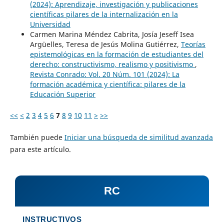
(2024): Aprendizaje, investigación y publicaciones
científicas pilares de la internalización en la
Universidad
Carmen Marina Méndez Cabrita, Josía Jeseff Isea
Argüelles, Teresa de Jesús Molina Gutiérrez,
Teorías
epistemológicas en la formación de estudiantes del
derecho: constructivismo, realismo y positivismo
,
Revista Conrado: Vol. 20 Núm. 101 (2024): La
formación académica y científica: pilares de la
Educación Superior
<<
<
2
3
4
5
6
7
8
9
10
11
>
>>
También puede
Iniciar una búsqueda de similitud avanzada
para este artículo.
RC
INSTRUCTIVOS