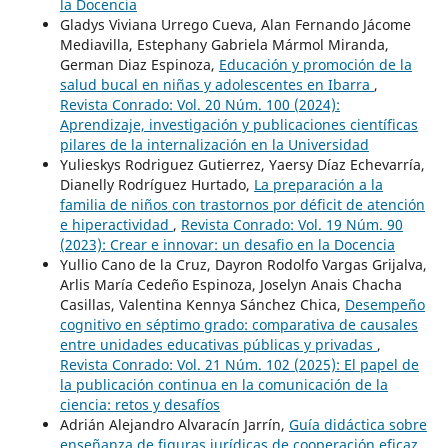
la Docencia
Gladys Viviana Urrego Cueva, Alan Fernando Jácome
Mediavilla, Estephany Gabriela Mármol Miranda,
German Diaz Espinoza,
Educación y promoción de la
salud bucal en niñas y adolescentes en Ibarra
,
Revista Conrado: Vol. 20 Núm. 100 (2024):
Aprendizaje, investigación y publicaciones científicas
pilares de la internalización en la Universidad
Yulieskys Rodriguez Gutierrez, Yaersy Díaz Echevarría,
Dianelly Rodríguez Hurtado,
La preparación a la
familia de niños con trastornos por déficit de atención
e hiperactividad
,
Revista Conrado: Vol. 19 Núm. 90
(2023): Crear e innovar: un desafio en la Docencia
Yullio Cano de la Cruz, Dayron Rodolfo Vargas Grijalva,
Arlis María Cedeño Espinoza, Joselyn Anais Chacha
Casillas, Valentina Kennya Sánchez Chica,
Desempeño
cognitivo en séptimo grado: comparativa de causales
entre unidades educativas públicas y privadas
,
Revista Conrado: Vol. 21 Núm. 102 (2025): El papel de
la publicación continua en la comunicación de la
ciencia: retos y desafíos
Adrián Alejandro Alvaracín Jarrín,
Guía didáctica sobre
enseñanza de figuras jurídicas de cooperación eficaz