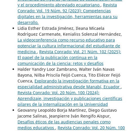
y el procedimiento abreviado ecuatoriano
,
Revista
Conrado: Vol. 19 Núm. 92 (2023): Competencias
digitales en la investigación, herramientas para su
desarrollo.
Lidia Esther Estrada Jiménez, Ileana Micaela
Rodríguez Carmenate, Kenialiss Solenzal Hernández,
La videoconferencia como recurso educativo para
potenciar la cultura informacional del estudiante de
medicina
,
Revista Conrado: Vol. 21 Núm. 102 (2025):
El papel de la publicación continua en la
comunicación de la ciencia: retos y desafíos
Halder Yandry Loor Zambrano, Walter Iván Navas
Bayona, Nilba Priscila Feijó Cuenca, Tito Eliécer Feijó
Cuenca,
Explorando la investigación formativa en la
especialidad administrativa desde Manabí, Ecuador
,
Revista Conrado: Vol. 20 Núm. 100 (2024):
Aprendizaje, investigación y publicaciones científicas
pilares de la internalización en la Universidad
Geovanny Leopoldo Borja Martínez, Diego Gustavo
Jacome Salinas, Jeanpierre Iván Rengifo Aispur,
Desafíos éticos de las audiencias penales como
medios educativos
,
Revista Conrado: Vol. 20 Núm. 100