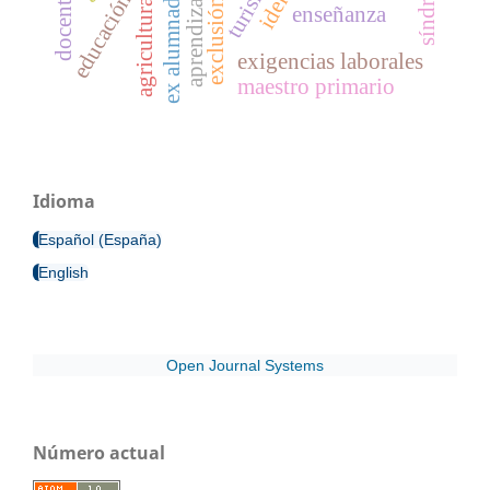
turismo
aprendizaje
ex alumnado
educación
exclusión
agricultura
enseñanza
exigencias laborales
maestro primario
Idioma
Español (España)
English
Open Journal Systems
Número actual