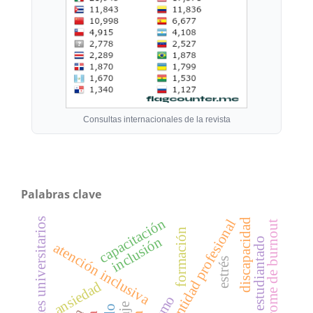
Consultas internacionales de la revista
Palabras clave
capacitación
docentes universitarios
identidad profesional
discapacidad
síndrome de burnout
formación
inclusión
estudiantado
atención inclusiva
estrés
ansiedad