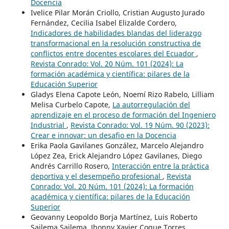
Docencia
Ivelice Pilar Morán Criollo, Cristian Augusto Jurado
Fernández, Cecilia Isabel Elizalde Cordero,
Indicadores de habilidades blandas del liderazgo
transformacional en la resolución constructiva de
conflictos entre docentes escolares del Ecuador
,
Revista Conrado: Vol. 20 Núm. 101 (2024): La
formación académica y científica: pilares de la
Educación Superior
Gladys Elena Capote León, Noemí Rizo Rabelo, Lilliam
Melisa Curbelo Capote,
La autorregulación del
aprendizaje en el proceso de formación del Ingeniero
Industrial
,
Revista Conrado: Vol. 19 Núm. 90 (2023):
Crear e innovar: un desafio en la Docencia
Erika Paola Gavilanes González, Marcelo Alejandro
López Zea, Erick Alejandro López Gavilanes, Diego
Andrés Carrillo Rosero,
Interacción entre la práctica
deportiva y el desempeño profesional
,
Revista
Conrado: Vol. 20 Núm. 101 (2024): La formación
académica y científica: pilares de la Educación
Superior
Geovanny Leopoldo Borja Martínez, Luis Roberto
Sailema Sailema, Jhonny Xavier Coque Torres,