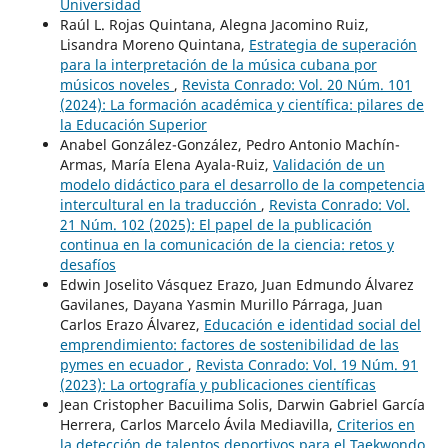
Universidad
Raúl L. Rojas Quintana, Alegna Jacomino Ruiz,
Lisandra Moreno Quintana,
Estrategia de superación
para la interpretación de la música cubana por
músicos noveles
,
Revista Conrado: Vol. 20 Núm. 101
(2024): La formación académica y científica: pilares de
la Educación Superior
Anabel González-González, Pedro Antonio Machín-
Armas, María Elena Ayala-Ruiz,
Validación de un
modelo didáctico para el desarrollo de la competencia
intercultural en la traducción
,
Revista Conrado: Vol.
21 Núm. 102 (2025): El papel de la publicación
continua en la comunicación de la ciencia: retos y
desafíos
Edwin Joselito Vásquez Erazo, Juan Edmundo Álvarez
Gavilanes, Dayana Yasmin Murillo Párraga, Juan
Carlos Erazo Álvarez,
Educación e identidad social del
emprendimiento: factores de sostenibilidad de las
pymes en ecuador
,
Revista Conrado: Vol. 19 Núm. 91
(2023): La ortografía y publicaciones científicas
Jean Cristopher Bacuilima Solis, Darwin Gabriel García
Herrera, Carlos Marcelo Ávila Mediavilla,
Criterios en
la detección de talentos deportivos para el Taekwondo