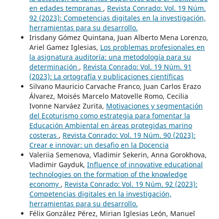
en edades tempranas
,
Revista Conrado: Vol. 19 Núm.
92 (2023): Competencias digitales en la investigación,
herramientas para su desarrollo.
Irisdany Gómez Quintana, Juan Alberto Mena Lorenzo,
Ariel Gamez Iglesias,
Los problemas profesionales en
la asignatura auditoría: una metodología para su
determinación
,
Revista Conrado: Vol. 19 Núm. 91
(2023): La ortografía y publicaciones científicas
Silvano Mauricio Carvache Franco, Juan Carlos Erazo
Álvarez, Moisés Marcelo Matovelle Romo, Cecilia
Ivonne Narváez Zurita,
Motivaciones y segmentación
del Ecoturismo como estrategia para fomentar la
Educación Ambiental en áreas protegidas marino
costeras
,
Revista Conrado: Vol. 19 Núm. 90 (2023):
Crear e innovar: un desafio en la Docencia
Valeriia Semenova, Vladimir Sekerin, Anna Gorokhova,
Vladimir Gayduk,
Influence of innovative educational
technologies on the formation of the knowledge
economy
,
Revista Conrado: Vol. 19 Núm. 92 (2023):
Competencias digitales en la investigación,
herramientas para su desarrollo.
Félix González Pérez, Mirian Iglesias León, Manuel