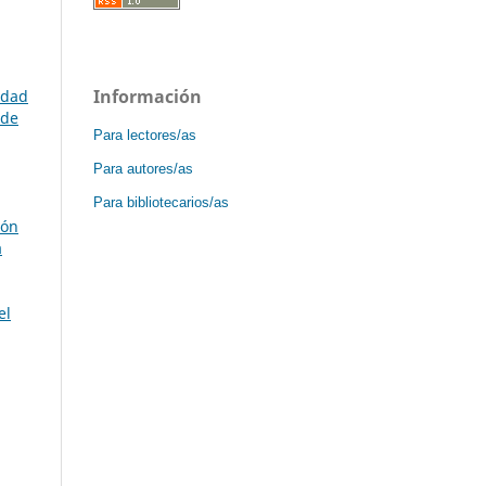
Información
idad
 de
Para lectores/as
Para autores/as
Para bibliotecarios/as
ión
a
el