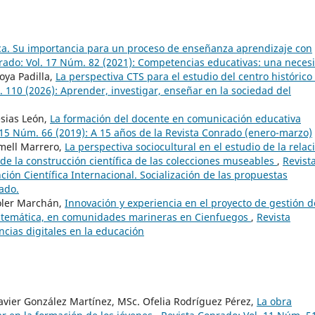
a. Su importancia para un proceso de enseñanza aprendizaje con
rado: Vol. 17 Núm. 82 (2021): Competencias educativas: una neces
oya Padilla,
La perspectiva CTS para el estudio del centro histórico
 110 (2026): Aprender, investigar, enseñar en la sociedad del
esias León,
La formación del docente en comunicación educativa
 15 Núm. 66 (2019): A 15 años de la Revista Conrado (enero-marzo)
mell Marrero,
La perspectiva sociocultural en el estudio de la relac
e la construcción científica de las colecciones museables
,
Revist
ción Científica Internacional. Socialización de las propuestas
ado.
oler Marchán,
Innovación y experiencia en el proyecto de gestión d
matemática, en comunidades marineras en Cienfuegos
,
Revista
cias digitales en la educación
avier González Martínez, MSc. Ofelia Rodríguez Pérez,
La obra