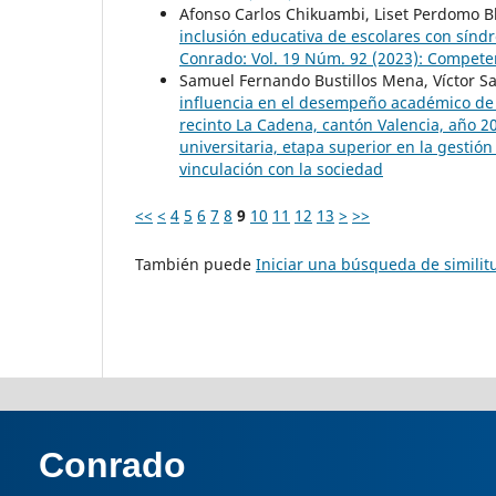
Afonso Carlos Chikuambi, Liset Perdomo 
inclusión educativa de escolares con sín
Conrado: Vol. 19 Núm. 92 (2023): Competenc
Samuel Fernando Bustillos Mena, Víctor Sa
influencia en el desempeño académico de 
recinto La Cadena, cantón Valencia, año 
universitaria, etapa superior en la gestión
vinculación con la sociedad
<<
<
4
5
6
7
8
9
10
11
12
13
>
>>
También puede
Iniciar una búsqueda de simili
Conrado