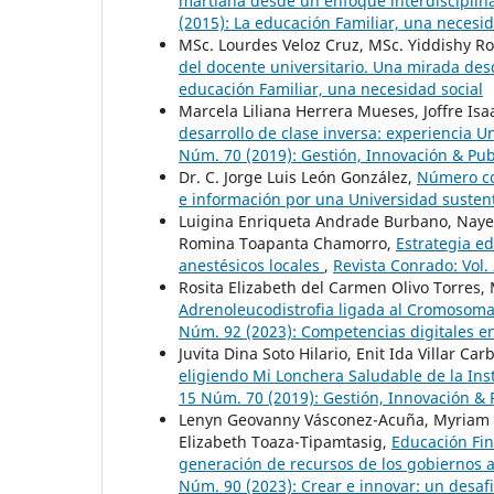
martiana desde un enfoque interdisciplina
(2015): La educación Familiar, una necesid
MSc. Lourdes Veloz Cruz, MSc. Yiddishy R
del docente universitario. Una mirada des
educación Familiar, una necesidad social
Marcela Liliana Herrera Mueses, Joffre Is
desarrollo de clase inversa: experiencia U
Núm. 70 (2019): Gestión, Innovación & Pub
Dr. C. Jorge Luis León González,
Número co
e información por una Universidad sustent
Luigina Enriqueta Andrade Burbano, Nayel
Romina Toapanta Chamorro,
Estrategia e
anestésicos locales
,
Revista Conrado: Vol. 
Rosita Elizabeth del Carmen Olivo Torres,
Adrenoleucodistrofia ligada al Cromosom
Núm. 92 (2023): Competencias digitales en
Juvita Dina Soto Hilario, Enit Ida Villar Ca
eligiendo Mi Lonchera Saludable de la Inst
15 Núm. 70 (2019): Gestión, Innovación & 
Lenyn Geovanny Vásconez-Acuña, Myriam Al
Elizabeth Toaza-Tipamtasig,
Educación Fina
generación de recursos de los gobiernos
Núm. 90 (2023): Crear e innovar: un desaf