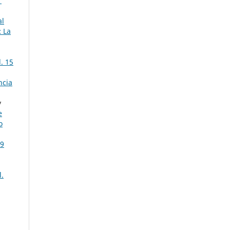
1
al
: La
. 15
ncia
y
e
o
19
l.