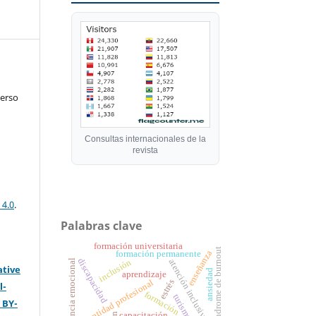
verso
Consultas internacionales de la
revista
 4.0
.
Palabras clave
formación universitaria
síndrome de burnout
enseñanza
formación permanente
discapacidad
inteligencia emocional
atención inclusiva
inclusión
ative
ansiedad
aprendizaje
identidad profesional
estrés
l-
formación
turismo
 BY-
capacitación