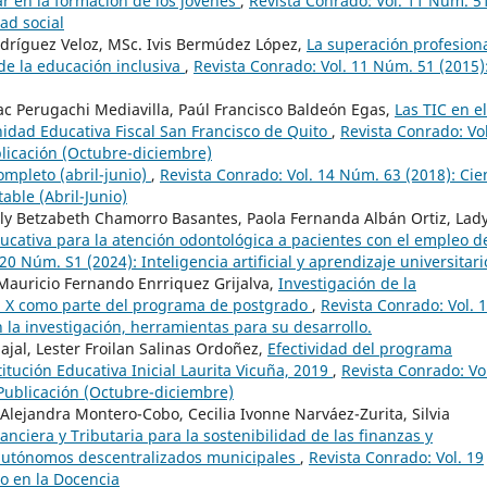
r en la formación de los jóvenes
,
Revista Conrado: Vol. 11 Núm. 5
ad social
odríguez Veloz, MSc. Ivis Bermúdez López,
La superación profesion
de la educación inclusiva
,
Revista Conrado: Vol. 11 Núm. 51 (2015)
aac Perugachi Mediavilla, Paúl Francisco Baldeón Egas,
Las TIC en el
nidad Educativa Fiscal San Francisco de Quito
,
Revista Conrado: Vol
licación (Octubre-diciembre)
mpleto (abril-junio)
,
Revista Conrado: Vol. 14 Núm. 63 (2018): Cie
able (Abril-Junio)
y Betzabeth Chamorro Basantes, Paola Fernanda Albán Ortiz, Lad
ducativa para la atención odontológica a pacientes con el empleo d
20 Núm. S1 (2024): Inteligencia artificial y aprendizaje universitari
 Mauricio Fernando Enrriquez Grijalva,
Investigación de la
a X como parte del programa de postgrado
,
Revista Conrado: Vol. 
 la investigación, herramientas para su desarrollo.
rbajal, Lester Froilan Salinas Ordoñez,
Efectividad del programa
itución Educativa Inicial Laurita Vicuña, 2019
,
Revista Conrado: Vo
Publicación (Octubre-diciembre)
ejandra Montero-Cobo, Cecilia Ivonne Narváez-Zurita, Silvia
nciera y Tributaria para la sostenibilidad de las finanzas y
 autónomos descentralizados municipales
,
Revista Conrado: Vol. 19
io en la Docencia