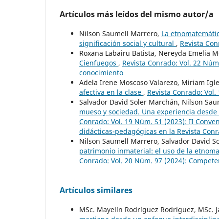
Artículos más leídos del mismo autor/a
Nilson Saumell Marrero,
La etnomatemátic
significación social y cultural
,
Revista Con
Roxana Labairu Batista, Nereyda Emelia M
Cienfuegos
,
Revista Conrado: Vol. 22 Núm.
conocimiento
Adela Irene Moscoso Valarezo, Miriam Igl
afectiva en la clase
,
Revista Conrado: Vol.
Salvador David Soler Marchán, Nilson Sau
mueso y sociedad. Una experiencia desde d
Conrado: Vol. 19 Núm. S1 (2023): II Conven
didácticas-pedagógicas en la Revista Conr
Nilson Saumell Marrero, Salvador David S
patrimonio inmaterial: el uso de la etno
Conrado: Vol. 20 Núm. 97 (2024): Competen
Artículos similares
MSc. Mayelín Rodríguez Rodríguez, MSc. J