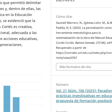
o que permitió delimitar
s y, dentro de ellas, las
ica en la Educación
Cómo citar
, se evidenció que la
Saumell Marrero, N., Iglesias León, M., & 
 Cortés es creativa,
Padilla, N. E. (2025). La periodización como
cional, adecuada a las
herramienta metodológica para la
sistematización de la obra del Manuel Edu
e acciones educativas,
Cortés Cortés.
Revista Conrado
,
21
(106), e47
generaciones.
Recuperado a partir de
https://conrado.ucf.edu.cu/index.php/co
rticle/view/4767
Más formatos de cita
Número
Vol. 21 Núm. 106 (2025): Paradig
prácticas investigativas en educa
propuesta de formación posdocto
Sección