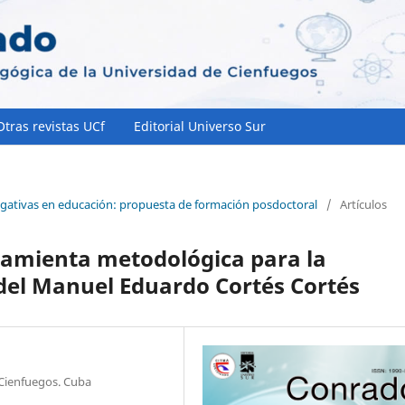
Otras revistas UCf
Editorial Universo Sur
tigativas en educación: propuesta de formación posdoctoral
/
Artículos
ramienta metodológica para la
 del Manuel Eduardo Cortés Cortés
 Cienfuegos. Cuba