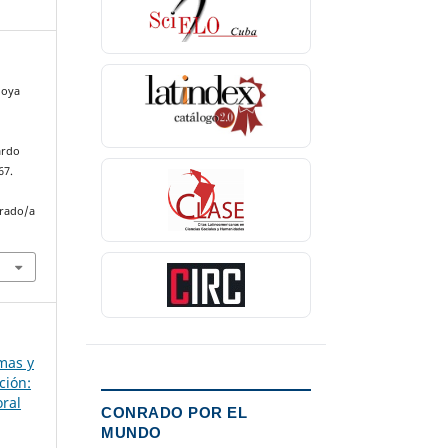
Moya
ardo
67.
nrado/a
mas y
ción:
ral
CONRADO POR EL
MUNDO