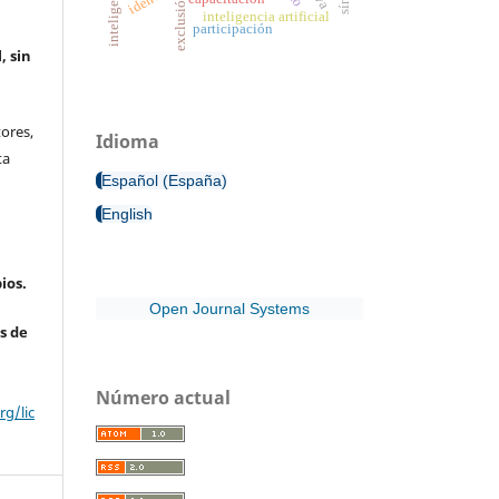
exclusión
inteligencia artificial
participación
, sin
ores,
Idioma
ta
Español (España)
English
ios.
Open Journal Systems
s de
Número actual
g/lic