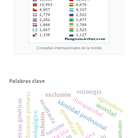
Consultas internacionales de la revista
Palabras clave
estrategia
exclusión
educación primaria
agricultura
discapacidad
identidad profesional
enseñanza
competencias genéricas
ansiedad
aprendizaje
método pedagógico
inclusión
estrés
turismo
capacitación