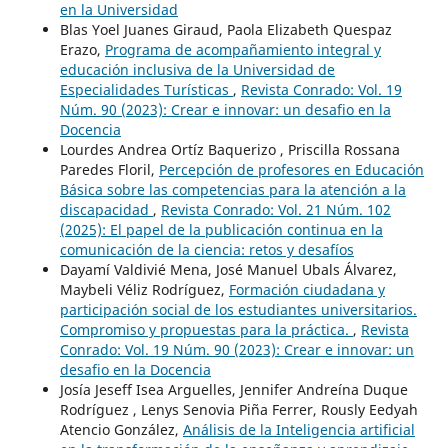
en la Universidad
Blas Yoel Juanes Giraud, Paola Elizabeth Quespaz
Erazo,
Programa de acompañamiento integral y
educación inclusiva de la Universidad de
Especialidades Turísticas
,
Revista Conrado: Vol. 19
Núm. 90 (2023): Crear e innovar: un desafio en la
Docencia
Lourdes Andrea Ortíz Baquerizo , Priscilla Rossana
Paredes Floril,
Percepción de profesores en Educación
Básica sobre las competencias para la atención a la
discapacidad
,
Revista Conrado: Vol. 21 Núm. 102
(2025): El papel de la publicación continua en la
comunicación de la ciencia: retos y desafíos
Dayamí Valdivié Mena, José Manuel Ubals Álvarez,
Maybeli Véliz Rodríguez,
Formación ciudadana y
participación social de los estudiantes universitarios.
Compromiso y propuestas para la práctica.
,
Revista
Conrado: Vol. 19 Núm. 90 (2023): Crear e innovar: un
desafio en la Docencia
Josía Jeseff Isea Arguelles, Jennifer Andreína Duque
Rodríguez , Lenys Senovia Piña Ferrer, Rously Eedyah
Atencio González,
Análisis de la Inteligencia artificial