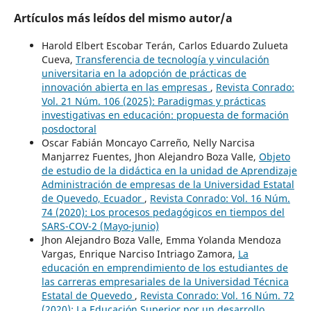
Artículos más leídos del mismo autor/a
Harold Elbert Escobar Terán, Carlos Eduardo Zulueta
Cueva,
Transferencia de tecnología y vinculación
universitaria en la adopción de prácticas de
innovación abierta en las empresas
,
Revista Conrado:
Vol. 21 Núm. 106 (2025): Paradigmas y prácticas
investigativas en educación: propuesta de formación
posdoctoral
Oscar Fabián Moncayo Carreño, Nelly Narcisa
Manjarrez Fuentes, Jhon Alejandro Boza Valle,
Objeto
de estudio de la didáctica en la unidad de Aprendizaje
Administración de empresas de la Universidad Estatal
de Quevedo, Ecuador
,
Revista Conrado: Vol. 16 Núm.
74 (2020): Los procesos pedagógicos en tiempos del
SARS-COV-2 (Mayo-junio)
Jhon Alejandro Boza Valle, Emma Yolanda Mendoza
Vargas, Enrique Narciso Intriago Zamora,
La
educación en emprendimiento de los estudiantes de
las carreras empresariales de la Universidad Técnica
Estatal de Quevedo
,
Revista Conrado: Vol. 16 Núm. 72
(2020): La Educación Superior por un desarrollo