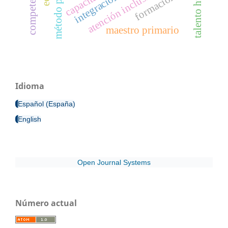
talento humano
atención inclusiva
formación
integración
maestro primario
Idioma
Español (España)
English
Open Journal Systems
Número actual