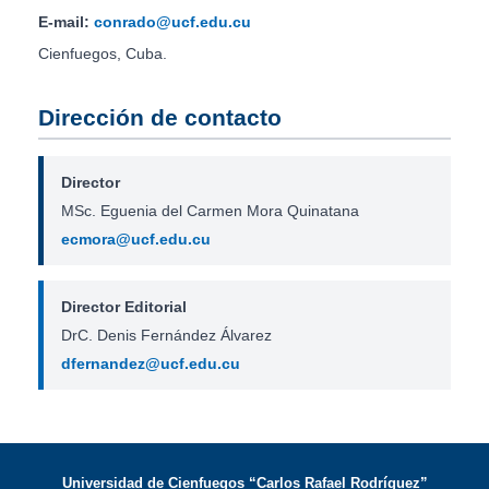
E-mail:
conrado@ucf.edu.cu
Cienfuegos, Cuba.
Dirección de contacto
Director
MSc. Eguenia del Carmen Mora Quinatana
ecmora@ucf.edu.cu
Director Editorial
DrC. Denis Fernández Álvarez
dfernandez@ucf.edu.cu
Universidad de Cienfuegos “Carlos Rafael Rodríguez”