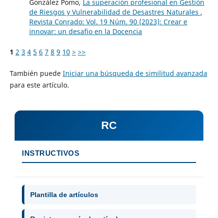
González Pomo,
La superación profesional en Gestión
de Riesgos y Vulnerabilidad de Desastres Naturales
,
Revista Conrado: Vol. 19 Núm. 90 (2023): Crear e
innovar: un desafio en la Docencia
1
2
3
4
5
6
7
8
9
10
>
>>
También puede
Iniciar una búsqueda de similitud avanzada
para este artículo.
RC
INSTRUCTIVOS
Plantilla de artículos