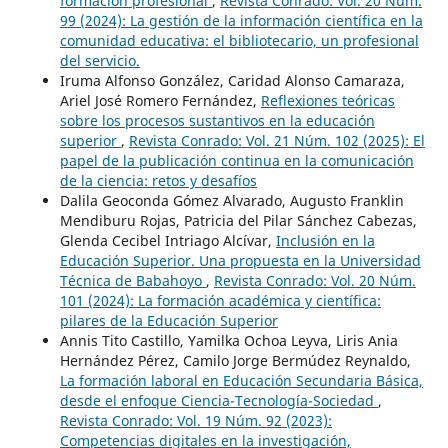
formación profesional
,
Revista Conrado: Vol. 20 Núm.
99 (2024): La gestión de la información científica en la
comunidad educativa: el bibliotecario, un profesional
del servicio.
Iruma Alfonso González, Caridad Alonso Camaraza,
Ariel José Romero Fernández,
Reflexiones teóricas
sobre los procesos sustantivos en la educación
superior
,
Revista Conrado: Vol. 21 Núm. 102 (2025): El
papel de la publicación continua en la comunicación
de la ciencia: retos y desafíos
Dalila Geoconda Gómez Alvarado, Augusto Franklin
Mendiburu Rojas, Patricia del Pilar Sánchez Cabezas,
Glenda Cecibel Intriago Alcívar,
Inclusión en la
Educación Superior. Una propuesta en la Universidad
Técnica de Babahoyo
,
Revista Conrado: Vol. 20 Núm.
101 (2024): La formación académica y científica:
pilares de la Educación Superior
Annis Tito Castillo, Yamilka Ochoa Leyva, Liris Ania
Hernández Pérez, Camilo Jorge Bermúdez Reynaldo,
La formación laboral en Educación Secundaria Básica,
desde el enfoque Ciencia-Tecnología-Sociedad
,
Revista Conrado: Vol. 19 Núm. 92 (2023):
Competencias digitales en la investigación,