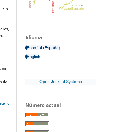
exigencias laborales
turismo
participación
, sin
estudiantado
ores,
ta
Idioma
Español (España)
English
ios.
Open Journal Systems
s de
g/lic
Número actual