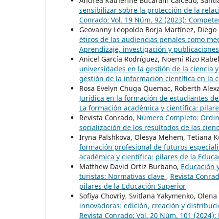
Andrea Katherine Bucaram Caicedo, Santia
sensibilizar sobre la protección de la rela
Conrado: Vol. 19 Núm. 92 (2023): Competenc
Geovanny Leopoldo Borja Martínez, Diego 
éticos de las audiencias penales como me
Aprendizaje, investigación y publicaciones 
Anicel García Rodríguez, Noemí Rizo Rab
universidades en la gestión de la ciencia 
gestión de la información científica en la 
Rosa Evelyn Chuga Quemac, Roberth Alexan
Jurídica en la formación de estudiantes 
La formación académica y científica: pilar
Revista Conrado,
Número Completo: Ordin
socialización de los resultados de las cie
Iryna Palshkova, Olesya Mehem, Tetiana Kun
formación profesional de futuros especial
académica y científica: pilares de la Educ
Matthew David Ortiz Burbano,
Educación 
turistas: Normativas clave
,
Revista Conrad
pilares de la Educación Superior
Sofiya Chovriy, Svitlana Yakymenko, Olena
innovadoras: edición, creación y distribu
Revista Conrado: Vol. 20 Núm. 101 (2024): 