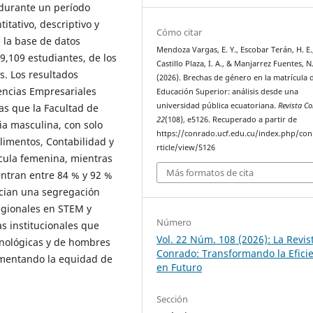
 durante un período
tativo, descriptivo y
Cómo citar
e la base de datos
Mendoza Vargas, E. Y., Escobar Terán, H. E.
9,109 estudiantes, de los
Castillo Plaza, I. A., & Manjarrez Fuentes, N
s. Los resultados
(2026). Brechas de género en la matrícula d
encias Empresariales
Educación Superior: análisis desde una
universidad pública ecuatoriana.
Revista C
as que la Facultad de
22
(108), e5126. Recuperado a partir de
ia masculina, con solo
https://conrado.ucf.edu.cu/index.php/co
limentos, Contabilidad y
rticle/view/5126
ícula femenina, mientras
Más formatos de cita
entran entre 84 % y 92 %
ncian una segregación
egionales en STEM y
Número
as institucionales que
Vol. 22 Núm. 108 (2026): La Revis
cnológicas y de hombres
Conrado: Transformando la Efici
omentando la equidad de
en Futuro
Sección