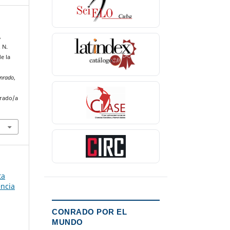
,
. N.
e la
onrado
,
nrado/a
ta
encia
CONRADO POR EL
MUNDO