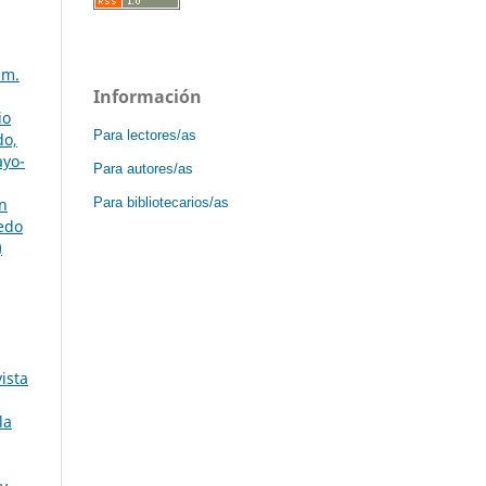
úm.
Información
io
Para lectores/as
do,
ayo-
Para autores/as
Para bibliotecarios/as
n
vedo
)
ista
la