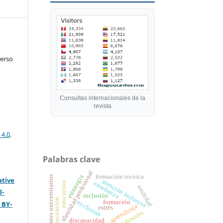
verso
Consultas internacionales de la
revista
 4.0
.
Palabras clave
identidad profesional
formación técnica
estrategia
docentes universitarios
ative
atención inclusiva
enseñanza
educación
ansiedad
l-
inclusión
capacitación
formación
exclusión
 BY-
aprendizaje
estrés
discapacidad