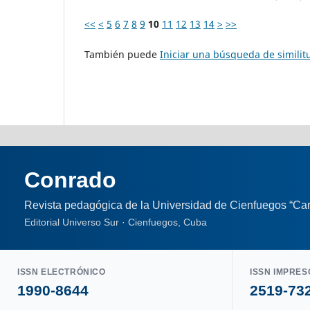
<<
<
5
6
7
8
9
10
11
12
13
14
>
>>
También puede
Iniciar una búsqueda de simili
Conrado
Revista pedagógica de la Universidad de Cienfuegos “Car
Editorial Universo Sur · Cienfuegos, Cuba
ISSN ELECTRÓNICO
ISSN IMPRES
1990-8644
2519-73