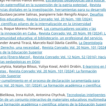
go Fernando Fiallos Bonilla,
Estrategias pedagógicas para educar 
ción paternofilial en la suspensión de la patria potestad
,
Revista
ias digitales en la investigación, herramientas para su desarroll
Gustavo Jacome Salinas, Jeanpierre Iván Rengifo Aispur,
Desafíos
dios educativos
,
Revista Conrado: Vol. 20 Núm. 100 (2024):
científicas pilares de la internalización en la Universidad
elo, Roque Moreno Fonseret,
Los comunicadores sociales y las
y la innovación en Cuba
,
Revista Conrado: Vol. 20 Núm. 99 (2024): 
comunidad educativa: el bibliotecario, un profesional del servicio.
der Anamá Tiracá, Marcelo Raúl Dávila Castillo,
La Deontología
de Derecho, una necesidad
,
Revista Conrado: Vol. 20 Núm. 101 (2024
es de la Educación Superior
ario (Enero-Marzo)
,
Revista Conrado: Vol. 12 Núm. 52 (2016): Hacia
ncias pedagógicas en DOAJ
ytsia, Nataliya Bilous, Yuliya Koval, Andrii Drobin,
E-learning en 
istas
,
Revista Conrado: Vol. 20 Núm. 101 (2024): La formación
ación Superior
y cumplimiento en el proceso de declaración juramentada para
o: Vol. 20 Núm. 101 (2024): La formación académica y científica:
 Bielikova, Inna Kulish, Antonina Chychuk,
Tecnologías inteligentes
ción de un conjunto interactivo de materiales educativos multimedi
La formación académica y científica: pilares de la Educación Super