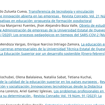
rdo Zulueta Cueva,
Transferencia de tecnología y vinculación
 de innovación abierta en las empresas
,
Revista Conrado: Vol. 21 N
igativas en educación: propuesta de formación posdoctoral
isa Manjarrez Fuentes, Jhon Alejandro Boza Valle,
Objeto de estud
je Administración de empresas de la Universidad Estatal de Queve
4 (2020): Los procesos pedagógicos en tiempos del SARS-COV-2 (M
 Mendoza Vargas, Enrique Narciso Intriago Zamora,
La educación e
 carreras empresariales de la Universidad Técnica Estatal de Que
 La Educación Superior por un desarrollo sostenible (Enero-febrero
 Kochubei, Olena Balalaieva, Nataliia Sabat, Tetiana Kuchai,
 de la calidad de la educación superior en los países europeos
,
Rev
ión y socialización: Innovaciones tecnológicas desde la Didáctica
na Lorenzo, Ariel Gamez Iglesias,
Los problemas profesionales en 
ra su determinación
,
Revista Conrado: Vol. 19 Núm. 91 (2023): La