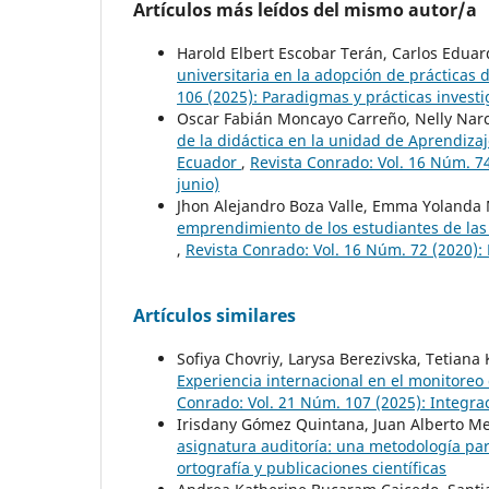
Artículos más leídos del mismo autor/a
Harold Elbert Escobar Terán, Carlos Edua
universitaria en la adopción de prácticas
106 (2025): Paradigmas y prácticas invest
Oscar Fabián Moncayo Carreño, Nelly Narc
de la didáctica en la unidad de Aprendiza
Ecuador
,
Revista Conrado: Vol. 16 Núm. 7
junio)
Jhon Alejandro Boza Valle, Emma Yolanda
emprendimiento de los estudiantes de las
,
Revista Conrado: Vol. 16 Núm. 72 (2020):
Artículos similares
Sofiya Chovriy, Larysa Berezivska, Tetiana
Experiencia internacional en el monitoreo
Conrado: Vol. 21 Núm. 107 (2025): Integrac
Irisdany Gómez Quintana, Juan Alberto Me
asignatura auditoría: una metodología pa
ortografía y publicaciones científicas