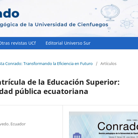
Otras revistas UCf
Editorial Universo Sur
sta Conrado: Transformando la Eficiencia en Futuro
/
Artículos
trícula de la Educación Superior:
idad pública ecuatoriana
evedo. Ecuador