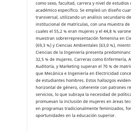
como sexo, facultad, carrera y nivel de estudios
académico específico. Se empleó un diseño cuanti
transversal, utilizando un análisis secundario d
institucional de matrículas, con una muestra de 
cuales el 55,2 % eran mujeres y el 44,8 % varone
muestran sobrerrepresentación femenina en Ci
(69,3 %) y Ciencias Ambientales (63,0 %), mientr
Ciencias de la Ingeniería presenta predominanc
32,5 % de mujeres. Carreras como Enfermería, A
Auditoría, y Marketing superan el 70 % de matr
que Mecánica e Ingeniería en Electricidad conc
de estudiantes hombres. Estos hallazgos evide
horizontal de género, coherente con patrones r
servicios, lo que subraya la necesidad de polític
promuevan la inclusión de mujeres en áreas te
en programas tradicionalmente feminizados, f
oportunidades en la educación superior.