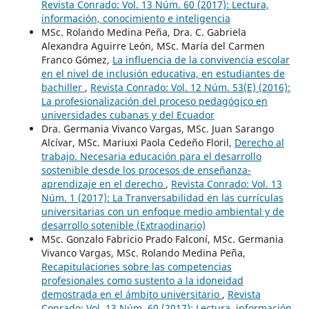
Revista Conrado: Vol. 13 Núm. 60 (2017): Lectura,
información, conocimiento e inteligencia
MSc. Rolando Medina Peña, Dra. C. Gabriela
Alexandra Aguirre León, MSc. María del Carmen
Franco Gómez,
La influencia de la convivencia escolar
en el nivel de inclusión educativa, en estudiantes de
bachiller
,
Revista Conrado: Vol. 12 Núm. 53(E) (2016):
La profesionalización del proceso pedagógico en
universidades cubanas y del Ecuador
Dra. Germania Vivanco Vargas, MSc. Juan Sarango
Alcívar, MSc. Mariuxi Paola Cedeño Floril,
Derecho al
trabajo. Necesaria educación para el desarrollo
sostenible desde los procesos de enseñanza-
aprendizaje en el derecho
,
Revista Conrado: Vol. 13
Núm. 1 (2017): La Tranversabilidad en las currículas
universitarias con un enfoque medio ambiental y de
desarrollo sotenible (Extraodinario)
MSc. Gonzalo Fabricio Prado Falconí, MSc. Germania
Vivanco Vargas, MSc. Rolando Medina Peña,
Recapitulaciones sobre las competencias
profesionales como sustento a la idoneidad
demostrada en el ámbito universitario
,
Revista
Conrado: Vol. 13 Núm. 60 (2017): Lectura, información,