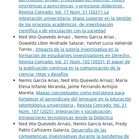
sincrónicas o asincrónicas, y principios didácticos
,
Revista Conrado: Vol. 17 Núm. S1 (2021): La
integración universitaria, etapa superior en la gestión
de los procesos académicos, de investigación
científica y de vinculación con la sociedad
Ned Vito Quevedo Arnaiz , Nemis Garcia Arias ,
Oswaldo Liber Andrade Salazar, Yanhet Lucia Valverde
Torres ,
Impacto de la tutoría investigativa en la
formación de estudiantes investigadores en Derecho
,
Revista Conrado: Vol. 21 Núm. 102 (2025): El papel de
la publicación continua en la comunicación de la
ciencia: retos y desafíos
Nemis García Arias, Ned Vito Quevedo Arnaiz, María
Elena Infante Miranda, Jaime Fernando Armijos
Moreta,
Mapas conceptuales como estrategia para
fortalecer el aprendizaje del lenguaje en la educación
odontológica universitaria
,
Revista Conrado: Vol. 21
Núm. 107 (2025): Integración y socialización:
Innovaciones tecnológicas desde la Didáctica
Ned Vito Quevedo Arnaiz, Nemis García Arias, Fredy
Pablo Cañizares Galarza,
Desarrollo de las
competencias investigativas durante la pandemia de