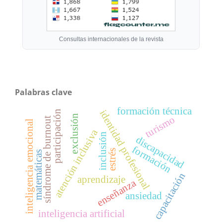
Consultas internacionales de la revista
Palabras clave
formación técnica
identidad profesional
participación
exclusión
turismo
síndrome de burnout
inteligencia emocional
atención inclusiva
inclusión
discapacidad
formación
estrés
matemáticas
capacitación
aprendizaje
enseñanza
ansiedad
inteligencia artificial