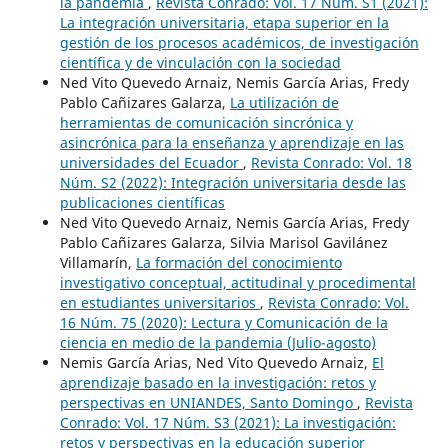
la pandemia
,
Revista Conrado: Vol. 17 Núm. S1 (2021):
La integración universitaria, etapa superior en la
gestión de los procesos académicos, de investigación
científica y de vinculación con la sociedad
Ned Vito Quevedo Arnaiz, Nemis García Arias, Fredy
Pablo Cañizares Galarza,
La utilización de
herramientas de comunicación sincrónica y
asincrónica para la enseñanza y aprendizaje en las
universidades del Ecuador
,
Revista Conrado: Vol. 18
Núm. S2 (2022): Integración universitaria desde las
publicaciones científicas
Ned Vito Quevedo Arnaiz, Nemis García Arias, Fredy
Pablo Cañizares Galarza, Silvia Marisol Gavilánez
Villamarín,
La formación del conocimiento
investigativo conceptual, actitudinal y procedimental
en estudiantes universitarios
,
Revista Conrado: Vol.
16 Núm. 75 (2020): Lectura y Comunicación de la
ciencia en medio de la pandemia (Julio-agosto)
Nemis García Arias, Ned Vito Quevedo Arnaiz,
El
aprendizaje basado en la investigación: retos y
perspectivas en UNIANDES, Santo Domingo
,
Revista
Conrado: Vol. 17 Núm. S3 (2021): La investigación:
retos y perspectivas en la educación superior