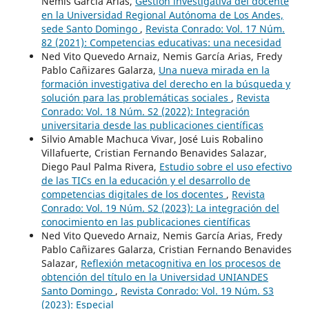
Nemis García Arias,
Gestión investigativa del docente
en la Universidad Regional Autónoma de Los Andes,
sede Santo Domingo
,
Revista Conrado: Vol. 17 Núm.
82 (2021): Competencias educativas: una necesidad
Ned Vito Quevedo Arnaiz, Nemis García Arias, Fredy
Pablo Cañizares Galarza,
Una nueva mirada en la
formación investigativa del derecho en la búsqueda y
solución para las problemáticas sociales
,
Revista
Conrado: Vol. 18 Núm. S2 (2022): Integración
universitaria desde las publicaciones científicas
Silvio Amable Machuca Vivar, José Luis Robalino
Villafuerte, Cristian Fernando Benavides Salazar,
Diego Paul Palma Rivera,
Estudio sobre el uso efectivo
de las TICs en la educación y el desarrollo de
competencias digitales de los docentes
,
Revista
Conrado: Vol. 19 Núm. S2 (2023): La integración del
conocimiento en las publicaciones científicas
Ned Vito Quevedo Arnaiz, Nemis García Arias, Fredy
Pablo Cañizares Galarza, Cristian Fernando Benavides
Salazar,
Reflexión metacognitiva en los procesos de
obtención del título en la Universidad UNIANDES
Santo Domingo
,
Revista Conrado: Vol. 19 Núm. S3
(2023): Especial