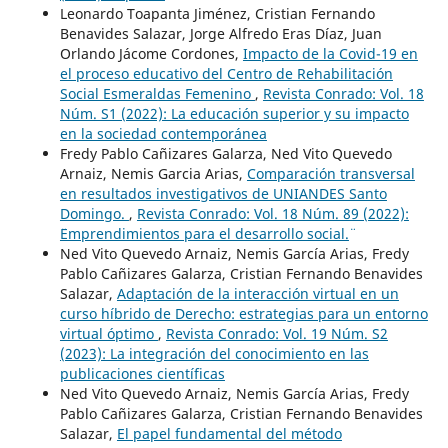
Leonardo Toapanta Jiménez, Cristian Fernando
Benavides Salazar, Jorge Alfredo Eras Díaz, Juan
Orlando Jácome Cordones,
Impacto de la Covid-19 en
el proceso educativo del Centro de Rehabilitación
Social Esmeraldas Femenino
,
Revista Conrado: Vol. 18
Núm. S1 (2022): La educación superior y su impacto
en la sociedad contemporánea
Fredy Pablo Cañizares Galarza, Ned Vito Quevedo
Arnaiz, Nemis Garcia Arias,
Comparación transversal
en resultados investigativos de UNIANDES Santo
Domingo.
,
Revista Conrado: Vol. 18 Núm. 89 (2022):
¨Emprendimientos para el desarrollo social.¨
Ned Vito Quevedo Arnaiz, Nemis García Arias, Fredy
Pablo Cañizares Galarza, Cristian Fernando Benavides
Salazar,
Adaptación de la interacción virtual en un
curso híbrido de Derecho: estrategias para un entorno
virtual óptimo
,
Revista Conrado: Vol. 19 Núm. S2
(2023): La integración del conocimiento en las
publicaciones científicas
Ned Vito Quevedo Arnaiz, Nemis García Arias, Fredy
Pablo Cañizares Galarza, Cristian Fernando Benavides
Salazar,
El papel fundamental del método