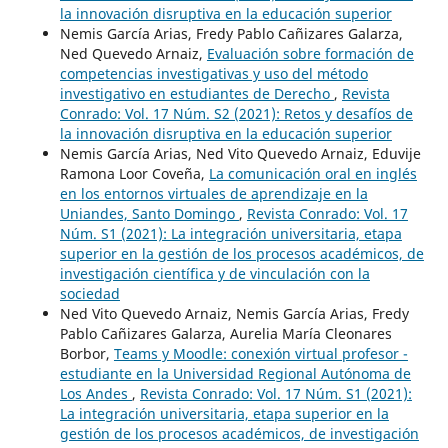
la innovación disruptiva en la educación superior
Nemis García Arias, Fredy Pablo Cañizares Galarza,
Ned Quevedo Arnaiz,
Evaluación sobre formación de
competencias investigativas y uso del método
investigativo en estudiantes de Derecho
,
Revista
Conrado: Vol. 17 Núm. S2 (2021): Retos y desafíos de
la innovación disruptiva en la educación superior
Nemis García Arias, Ned Vito Quevedo Arnaiz, Eduvije
Ramona Loor Coveña,
La comunicación oral en inglés
en los entornos virtuales de aprendizaje en la
Uniandes, Santo Domingo
,
Revista Conrado: Vol. 17
Núm. S1 (2021): La integración universitaria, etapa
superior en la gestión de los procesos académicos, de
investigación científica y de vinculación con la
sociedad
Ned Vito Quevedo Arnaiz, Nemis García Arias, Fredy
Pablo Cañizares Galarza, Aurelia María Cleonares
Borbor,
Teams y Moodle: conexión virtual profesor -
estudiante en la Universidad Regional Autónoma de
Los Andes
,
Revista Conrado: Vol. 17 Núm. S1 (2021):
La integración universitaria, etapa superior en la
gestión de los procesos académicos, de investigación