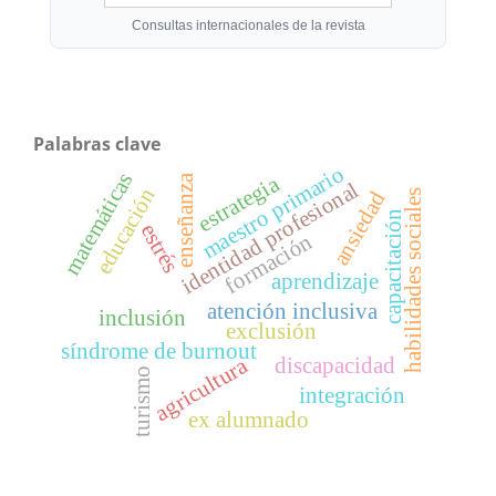
Consultas internacionales de la revista
Palabras clave
maestro primario
matemáticas
estrategia
enseñanza
identidad profesional
educación
ansiedad
habilidades sociales
capacitación
estrés
formación
aprendizaje
atención inclusiva
inclusión
exclusión
síndrome de burnout
agricultura
discapacidad
turismo
integración
ex alumnado