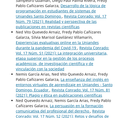
Sampedro Guamán, Diego Paúl Palma Rivera, Fredy
Pablo Cañizares Galarza,
Desarrollo de la lógica de
programación en estudiantes de sistemas de
Uniandes Santo Domingo
,
Revista Conrado: Vol. 17
Núm. 79 (2021): Realidad y perspectiva de las
publicaciones en revistas científicas
Ned Vito Quevedo Arnaiz, Fredy Pablo Cañizares
Galarza, Silvia Marisol Gavilánez Villamarín,
Experiencias evaluativas online en la Uniandes
durante la pandemia del Covid-19
,
Revista Conrado:
Vol. 17 Núm. S1 (2021): La integración universitaria,
etapa superior en la gestión de los procesos
académicos, de investigación científica y de
vinculación con la sociedad
Nemis García Arias, Ned Vito Quevedo Arnaiz, Fredy
Pablo Cañizares Galarza,
La enseñanza del inglés en
entornos virtuales de aprendizaje en Uniandes - Santo
Domingo, Ecuador
,
Revista Conrado: Vol. 17 Núm. 81
(2021): Plagio y ética en publicaciones científicas
Ned Quevedo Arnaiz, Nemis García Arias, Fredy Pablo
Cañizares Galarza,
La persuasión en la formación
comunicativa del profesional del derecho
,
Revista
Conrado: Vol. 17 Núm. S2 (2021): Retos y desafíos de