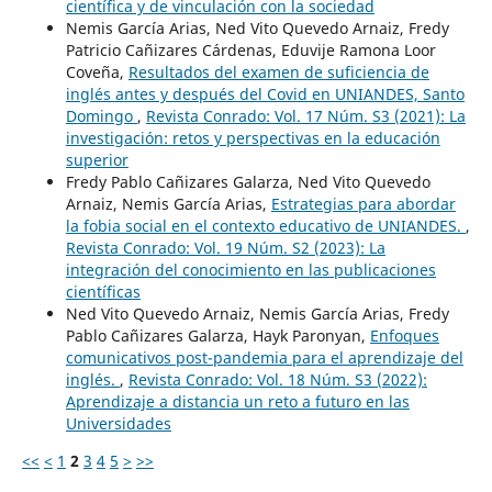
científica y de vinculación con la sociedad
Nemis García Arias, Ned Vito Quevedo Arnaiz, Fredy
Patricio Cañizares Cárdenas, Eduvije Ramona Loor
Coveña,
Resultados del examen de suficiencia de
inglés antes y después del Covid en UNIANDES, Santo
Domingo
,
Revista Conrado: Vol. 17 Núm. S3 (2021): La
investigación: retos y perspectivas en la educación
superior
Fredy Pablo Cañizares Galarza, Ned Vito Quevedo
Arnaiz, Nemis García Arias,
Estrategias para abordar
la fobia social en el contexto educativo de UNIANDES.
,
Revista Conrado: Vol. 19 Núm. S2 (2023): La
integración del conocimiento en las publicaciones
científicas
Ned Vito Quevedo Arnaiz, Nemis García Arias, Fredy
Pablo Cañizares Galarza, Hayk Paronyan,
Enfoques
comunicativos post-pandemia para el aprendizaje del
inglés.
,
Revista Conrado: Vol. 18 Núm. S3 (2022):
Aprendizaje a distancia un reto a futuro en las
Universidades
<<
<
1
2
3
4
5
>
>>