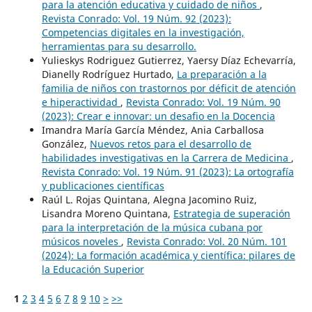
para la atención educativa y cuidado de niños
,
Revista Conrado: Vol. 19 Núm. 92 (2023):
Competencias digitales en la investigación,
herramientas para su desarrollo.
Yulieskys Rodriguez Gutierrez, Yaersy Díaz Echevarría,
Dianelly Rodríguez Hurtado,
La preparación a la
familia de niños con trastornos por déficit de atención
e hiperactividad
,
Revista Conrado: Vol. 19 Núm. 90
(2023): Crear e innovar: un desafio en la Docencia
Imandra María García Méndez, Ania Carballosa
González,
Nuevos retos para el desarrollo de
habilidades investigativas en la Carrera de Medicina
,
Revista Conrado: Vol. 19 Núm. 91 (2023): La ortografía
y publicaciones científicas
Raúl L. Rojas Quintana, Alegna Jacomino Ruiz,
Lisandra Moreno Quintana,
Estrategia de superación
para la interpretación de la música cubana por
músicos noveles
,
Revista Conrado: Vol. 20 Núm. 101
(2024): La formación académica y científica: pilares de
la Educación Superior
1
2
3
4
5
6
7
8
9
10
>
>>