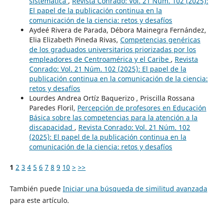
sistemática
,
Revista Conrado: Vol. 21 Núm. 102 (2025):
El papel de la publicación continua en la
comunicación de la ciencia: retos y desafíos
Aydeé Rivera de Parada, Débora Mainegra Fernández,
Elia Elizabeth Pineda Rivas,
Competencias genéricas
de los graduados universitarios priorizadas por los
empleadores de Centroamérica y el Caribe
,
Revista
Conrado: Vol. 21 Núm. 102 (2025): El papel de la
publicación continua en la comunicación de la ciencia:
retos y desafíos
Lourdes Andrea Ortíz Baquerizo , Priscilla Rossana
Paredes Floril,
Percepción de profesores en Educación
Básica sobre las competencias para la atención a la
discapacidad
,
Revista Conrado: Vol. 21 Núm. 102
(2025): El papel de la publicación continua en la
comunicación de la ciencia: retos y desafíos
1
2
3
4
5
6
7
8
9
10
>
>>
También puede
Iniciar una búsqueda de similitud avanzada
para este artículo.