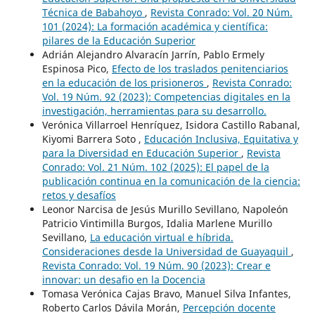
Técnica de Babahoyo
,
Revista Conrado: Vol. 20 Núm.
101 (2024): La formación académica y científica:
pilares de la Educación Superior
Adrián Alejandro Alvaracín Jarrín, Pablo Ermely
Espinosa Pico,
Efecto de los traslados penitenciarios
en la educación de los prisioneros
,
Revista Conrado:
Vol. 19 Núm. 92 (2023): Competencias digitales en la
investigación, herramientas para su desarrollo.
Verónica Villarroel Henríquez, Isidora Castillo Rabanal,
Kiyomi Barrera Soto ,
Educación Inclusiva, Equitativa y
para la Diversidad en Educación Superior
,
Revista
Conrado: Vol. 21 Núm. 102 (2025): El papel de la
publicación continua en la comunicación de la ciencia:
retos y desafíos
Leonor Narcisa de Jesús Murillo Sevillano, Napoleón
Patricio Vintimilla Burgos, Idalia Marlene Murillo
Sevillano,
La educación virtual e híbrida.
Consideraciones desde la Universidad de Guayaquil
,
Revista Conrado: Vol. 19 Núm. 90 (2023): Crear e
innovar: un desafio en la Docencia
Tomasa Verónica Cajas Bravo, Manuel Silva Infantes,
Roberto Carlos Dávila Morán,
Percepción docente