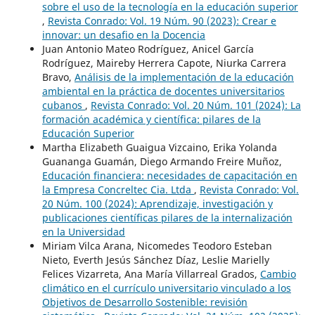
sobre el uso de la tecnología en la educación superior
,
Revista Conrado: Vol. 19 Núm. 90 (2023): Crear e
innovar: un desafio en la Docencia
Juan Antonio Mateo Rodríguez, Anicel García
Rodríguez, Maireby Herrera Capote, Niurka Carrera
Bravo,
Análisis de la implementación de la educación
ambiental en la práctica de docentes universitarios
cubanos
,
Revista Conrado: Vol. 20 Núm. 101 (2024): La
formación académica y científica: pilares de la
Educación Superior
Martha Elizabeth Guaigua Vizcaino, Erika Yolanda
Guananga Guamán, Diego Armando Freire Muñoz,
Educación financiera: necesidades de capacitación en
la Empresa Concreltec Cia. Ltda
,
Revista Conrado: Vol.
20 Núm. 100 (2024): Aprendizaje, investigación y
publicaciones científicas pilares de la internalización
en la Universidad
Miriam Vilca Arana, Nicomedes Teodoro Esteban
Nieto, Everth Jesús Sánchez Díaz, Leslie Marielly
Felices Vizarreta, Ana María Villarreal Grados,
Cambio
climático en el currículo universitario vinculado a los
Objetivos de Desarrollo Sostenible: revisión