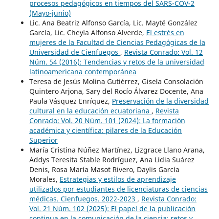
procesos pedagógicos en tiempos del SARS-COV-2
(Mayo-junio)
Lic. Ana Beatriz Alfonso García, Lic. Mayté González
García, Lic. Cheyla Alfonso Alverde,
El estrés en
mujeres de la Facultad de Ciencias Pedagógicas de la
Universidad de Cienfuegos
,
Revista Conrado: Vol. 12
Núm. 54 (2016): Tendencias y retos de la universidad
latinoamericana contemporánea
Teresa de Jesús Molina Gutiérrez, Gisela Consolación
Quintero Arjona, Sary del Rocío Álvarez Docente, Ana
Paula Vásquez Enríquez,
Preservación de la diversidad
cultural en la educación ecuatoriana
,
Revista
Conrado: Vol. 20 Núm. 101 (2024): La formación
académica y científica: pilares de la Educación
Superior
María Cristina Núñez Martínez, Lizgrace Llano Arana,
Addys Teresita Stable Rodríguez, Ana Lidia Suárez
Denis, Rosa María Masot Rivero, Daylis García
Morales,
Estrategias y estilos de aprendizaje
utilizados por estudiantes de licenciaturas de ciencias
médicas. Cienfuegos. 2022-2023
,
Revista Conrado:
Vol. 21 Núm. 102 (2025): El papel de la publicación
continua en la comunicación de la ciencia: retos y