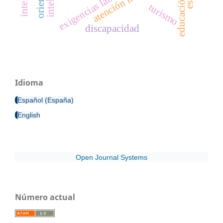
atención inclusiva
exigencias laborales
educación
turismo
discapacidad
Idioma
Español (España)
English
Open Journal Systems
Número actual