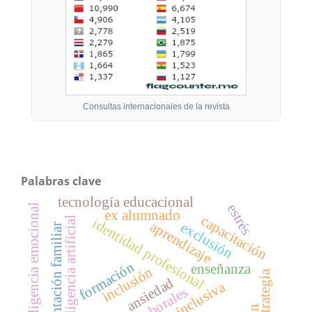
Consultas internacionales de la revista
Palabras clave
tecnología educacional
estrés
inteligencia emocional
ex alumnado
capacitación
inteligencia artificial
identidad profesional
aprendizaje
exclusión
orientación familiar
formación
enseñanza
inclusión
estrategia
ansiedad