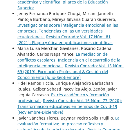
académica y científica: pilares de la Educación
Superior
Jenny Fernanda Enríquez Chugá, Miriam Janneth
Pantoja Burbano, Mireya Silvana Cuarán Guerrero,
Investigaciones sobre inteligencia emocional en las
empresas. Tendencias en las universidades
ecuatorianas
,
Revista Conrado: Vol. 17 Núm. 81
(2021): Plagio y ética en publicaciones científicas
María Luisa Merchán Gavilánez, Rosario Cadena
Alvarado, Carlos Napa Yance,
La mediación de
conflictos escolares. Incidencia en el desarrollo de la
inteligencia emocional
,
Revista Conrado: Vol. 15 Núm.
69 (2019): Formación Profesional & Gestión del
Conocimiento (Julio-Septiembre)
Fidel Ramos Ticcla, Enrique Alejandro Barbachan
Ruales, Gelber Sebasti Pacovilca Alejo, Zenón Javier
Leguia Carrasco,
Estrés académico y formación
profesional
,
Revista Conrado: Vol. 16 Núm. 77 (2020):
Transformación educativas en tiempos de Covid-19
(Noviembre-Diciembre)
Javier Sánchez Flores, Beymar Pedro Solís Trujillo,
La
evaluación formativa: un proceso reflexivo y
sistemático de la práctica docente
,
Revista Conrado: