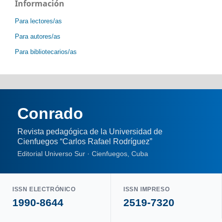
Información
Para lectores/as
Para autores/as
Para bibliotecarios/as
Conrado
Revista pedagógica de la Universidad de
Cienfuegos “Carlos Rafael Rodríguez”
Editorial Universo Sur · Cienfuegos, Cuba
ISSN ELECTRÓNICO
ISSN IMPRESO
1990-8644
2519-7320