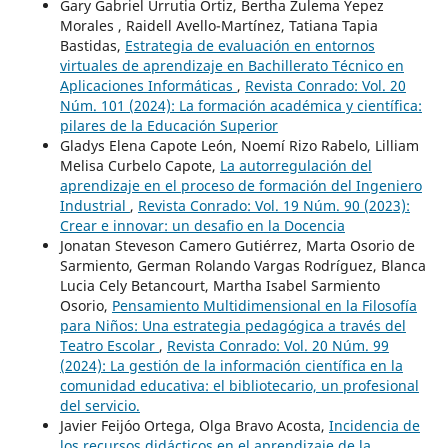
Gary Gabriel Urrutia Ortiz, Bertha Zulema Yepez
Morales , Raidell Avello-Martínez, Tatiana Tapia
Bastidas,
Estrategia de evaluación en entornos
virtuales de aprendizaje en Bachillerato Técnico en
Aplicaciones Informáticas
,
Revista Conrado: Vol. 20
Núm. 101 (2024): La formación académica y científica:
pilares de la Educación Superior
Gladys Elena Capote León, Noemí Rizo Rabelo, Lilliam
Melisa Curbelo Capote,
La autorregulación del
aprendizaje en el proceso de formación del Ingeniero
Industrial
,
Revista Conrado: Vol. 19 Núm. 90 (2023):
Crear e innovar: un desafio en la Docencia
Jonatan Steveson Camero Gutiérrez, Marta Osorio de
Sarmiento, German Rolando Vargas Rodríguez, Blanca
Lucia Cely Betancourt, Martha Isabel Sarmiento
Osorio,
Pensamiento Multidimensional en la Filosofía
para Niños: Una estrategia pedagógica a través del
Teatro Escolar
,
Revista Conrado: Vol. 20 Núm. 99
(2024): La gestión de la información científica en la
comunidad educativa: el bibliotecario, un profesional
del servicio.
Javier Feijóo Ortega, Olga Bravo Acosta,
Incidencia de
los recursos didácticos en el aprendizaje de la