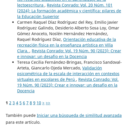
lectoescritura
,
Revista Conrado: Vol. 20 Núm. 101
(2024): La formación académica y científica: pilares de
la Educación Superior
Carmen Raquel Díaz Rodríguez del Rey, Emilio Javier
Rodríguez Galindo, Desiderio Alberto Sosa Loy, Omar
Gómez Anoceto, Noslén Hernández Hernández,
Raquel Rodríguez Díaz,
Orientación educativa de la
recreación física en la enseñanza artística en Villa
Clara.
,
Revista Conrado: Vol. 19 Núm. 90 (2023): Crear
e innovar: un desafio en la Docencia
Teresa Cecilia Fernández-Bringas, Francisco Sandoval-
Arteta, Giancarlo Ojeda Mercado,
Validación
psicométrica de la escala de interacción en contextos
virtuales en escolares de Perú
,
Revista Conrado: Vol.
19 Núm. 90 (2023): Crear e innovar: un desafio en la
Docencia
1
2
3
4
5
6
7
8
9
10
>
>>
También puede
Iniciar una búsqueda de similitud avanzada
para este artículo.