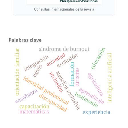
Consultas internacionales de la revista
Palabras clave
síndrome de burnout
educación
orientación familiar
ansiedad
exclusión
inteligencia artificial
integración
formación
estrés
turismo
atención inclusiva
inclusión
agricultura
identidad profesional
aprendizaje
enseñanza
testimonio
discapacidad
capacitación
matemáticas
experiencia