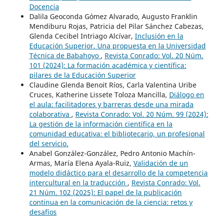
Docencia
Dalila Geoconda Gómez Alvarado, Augusto Franklin
Mendiburu Rojas, Patricia del Pilar Sánchez Cabezas,
Glenda Cecibel Intriago Alcívar,
Inclusión en la
Educación Superior. Una propuesta en la Universidad
Técnica de Babahoyo
,
Revista Conrado: Vol. 20 Núm.
101 (2024): La formación académica y científica:
pilares de la Educación Superior
Claudine Glenda Benoit Ríos, Carla Valentina Uribe
Cruces, Katherine Lissete Toloza Mancilla,
Diálogo en
el aula: facilitadores y barreras desde una mirada
colaborativa
,
Revista Conrado: Vol. 20 Núm. 99 (2024):
La gestión de la información científica en la
comunidad educativa: el bibliotecario, un profesional
del servicio.
Anabel González-González, Pedro Antonio Machín-
Armas, María Elena Ayala-Ruiz,
Validación de un
modelo didáctico para el desarrollo de la competencia
intercultural en la traducción
,
Revista Conrado: Vol.
21 Núm. 102 (2025): El papel de la publicación
continua en la comunicación de la ciencia: retos y
desafíos