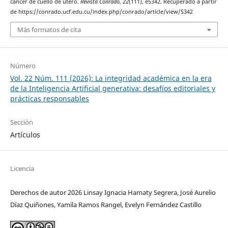
cáncer de cuello de útero.
Revista Conrado
,
22
(111), e5342. Recuperado a partir
de https://conrado.ucf.edu.cu/index.php/conrado/article/view/5342
Más formatos de cita
Número
Vol. 22 Núm. 111 (2026): La integridad académica en la era
de la Inteligencia Artificial generativa: desafíos editoriales y
prácticas responsables
Sección
Artículos
Licencia
Derechos de autor 2026 Linsay Ignacia Hamaty Segrera, José Aurelio
Díaz Quiñones, Yamila Ramos Rangel, Evelyn Fernández Castillo