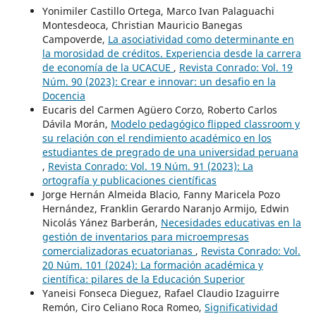
Yonimiler Castillo Ortega, Marco Ivan Palaguachi
Montesdeoca, Christian Mauricio Banegas
Campoverde,
La asociatividad como determinante en
la morosidad de créditos. Experiencia desde la carrera
de economía de la UCACUE
,
Revista Conrado: Vol. 19
Núm. 90 (2023): Crear e innovar: un desafio en la
Docencia
Eucaris del Carmen Agüero Corzo, Roberto Carlos
Dávila Morán,
Modelo pedagógico flipped classroom y
su relación con el rendimiento académico en los
estudiantes de pregrado de una universidad peruana
,
Revista Conrado: Vol. 19 Núm. 91 (2023): La
ortografía y publicaciones científicas
Jorge Hernán Almeida Blacio, Fanny Maricela Pozo
Hernández, Franklin Gerardo Naranjo Armijo, Edwin
Nicolás Yánez Barberán,
Necesidades educativas en la
gestión de inventarios para microempresas
comercializadoras ecuatorianas
,
Revista Conrado: Vol.
20 Núm. 101 (2024): La formación académica y
científica: pilares de la Educación Superior
Yaneisi Fonseca Dieguez, Rafael Claudio Izaguirre
Remón, Ciro Celiano Roca Romeo,
Significatividad