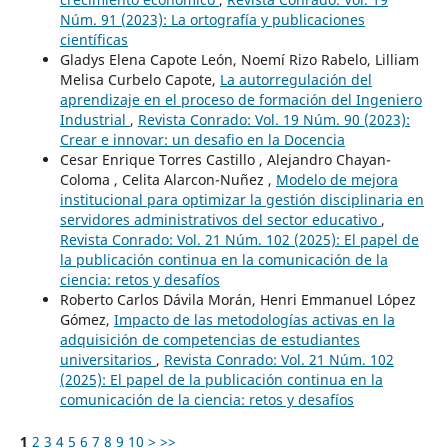
Núm. 91 (2023): La ortografía y publicaciones
científicas
Gladys Elena Capote León, Noemí Rizo Rabelo, Lilliam
Melisa Curbelo Capote,
La autorregulación del
aprendizaje en el proceso de formación del Ingeniero
Industrial
,
Revista Conrado: Vol. 19 Núm. 90 (2023):
Crear e innovar: un desafio en la Docencia
Cesar Enrique Torres Castillo , Alejandro Chayan-
Coloma , Celita Alarcon-Nuñez ,
Modelo de mejora
institucional para optimizar la gestión disciplinaria en
servidores administrativos del sector educativo
,
Revista Conrado: Vol. 21 Núm. 102 (2025): El papel de
la publicación continua en la comunicación de la
ciencia: retos y desafíos
Roberto Carlos Dávila Morán, Henri Emmanuel López
Gómez,
Impacto de las metodologías activas en la
adquisición de competencias de estudiantes
universitarios
,
Revista Conrado: Vol. 21 Núm. 102
(2025): El papel de la publicación continua en la
comunicación de la ciencia: retos y desafíos
1
2
3
4
5
6
7
8
9
10
>
>>