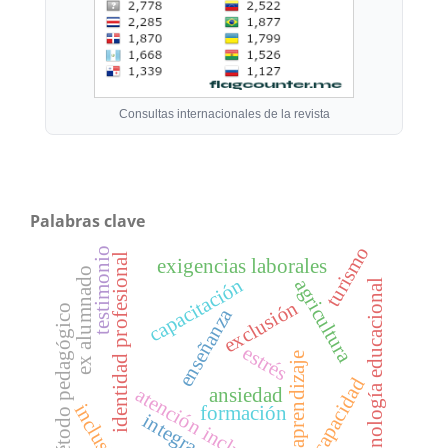
Consultas internacionales de la revista
Palabras clave
turismo
testimonio
identidad profesional
exigencias laborales
ex alumnado
capacitación
agricultura
tecnología educacional
exclusión
método pedagógico
enseñanza
estrés
aprendizaje
discapacidad
ansiedad
atención inclusiva
inclusión
formación
integración