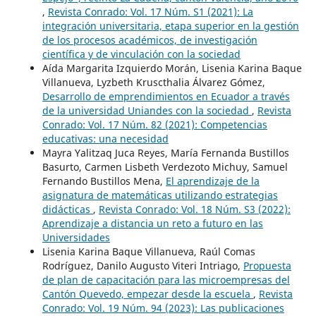
,
Revista Conrado: Vol. 17 Núm. S1 (2021): La
integración universitaria, etapa superior en la gestión
de los procesos académicos, de investigación
científica y de vinculación con la sociedad
Aída Margarita Izquierdo Morán, Lisenia Karina Baque
Villanueva, Lyzbeth Kruscthalia Álvarez Gómez,
Desarrollo de emprendimientos en Ecuador a través
de la universidad Uniandes con la sociedad
,
Revista
Conrado: Vol. 17 Núm. 82 (2021): Competencias
educativas: una necesidad
Mayra Yalitzaq Juca Reyes, María Fernanda Bustillos
Basurto, Carmen Lisbeth Verdezoto Michuy, Samuel
Fernando Bustillos Mena,
El aprendizaje de la
asignatura de matemáticas utilizando estrategias
didácticas
,
Revista Conrado: Vol. 18 Núm. S3 (2022):
Aprendizaje a distancia un reto a futuro en las
Universidades
Lisenia Karina Baque Villanueva, Raúl Comas
Rodríguez, Danilo Augusto Viteri Intriago,
Propuesta
de plan de capacitación para las microempresas del
Cantón Quevedo, empezar desde la escuela
,
Revista
Conrado: Vol. 19 Núm. 94 (2023): Las publicaciones