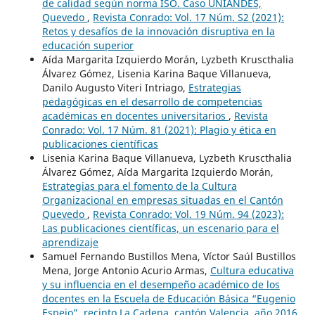
de calidad según norma ISO. Caso UNIANDES,
Quevedo
,
Revista Conrado: Vol. 17 Núm. S2 (2021):
Retos y desafíos de la innovación disruptiva en la
educación superior
Aída Margarita Izquierdo Morán, Lyzbeth Kruscthalia
Álvarez Gómez, Lisenia Karina Baque Villanueva,
Danilo Augusto Viteri Intriago,
Estrategias
pedagógicas en el desarrollo de competencias
académicas en docentes universitarios
,
Revista
Conrado: Vol. 17 Núm. 81 (2021): Plagio y ética en
publicaciones científicas
Lisenia Karina Baque Villanueva, Lyzbeth Kruscthalia
Álvarez Gómez, Aída Margarita Izquierdo Morán,
Estrategias para el fomento de la Cultura
Organizacional en empresas situadas en el Cantón
Quevedo
,
Revista Conrado: Vol. 19 Núm. 94 (2023):
Las publicaciones científicas, un escenario para el
aprendizaje
Samuel Fernando Bustillos Mena, Víctor Saúl Bustillos
Mena, Jorge Antonio Acurio Armas,
Cultura educativa
y su influencia en el desempeño académico de los
docentes en la Escuela de Educación Básica “Eugenio
Espejo”, recinto La Cadena, cantón Valencia, año 2016