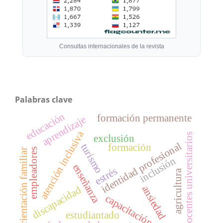
Consultas internacionales de la revista
Palabras clave
educación
formación permanente
aprendizaje
atención inclusiva
docentes universitarios
exclusión
identidad profesional
turismo
formación
empleadores
orientación familiar
inclusión
enseñanza
estrés
agricultura
ansiedad
discapacidad
capacitación
estudiantado