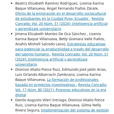
Beatriz Elizabeth Ramírez Rodríguez, Lisenia Karina
Baque Villanueva, Ángel Fernando Fiallos Zárate,
Efecto de la emigración en el desarrollo sociocultural
de estudiantes en la Ciudad Puyo, Ecuador
,
Revista
Conrado: Vol. 20 Núm. S1 (2024): Inteligencia artificial
y aprendizaje universitario
Jimena Elizabeth Montes De Oca Sánchez , Lisenia
Karina Baque Villanueva, Betty Giomara Valle Fiallos,
Anahís Mishell Salcedo Lasso,
Estrategias educativas
para potenciar la productividad a través del desarrollo
del talento humano
,
Revista Conrado: Vol. 20 Núm. S1
(2024): Inteligencia artificial y aprendizaje
universitario
Dionisio Vitalio Ponce Ruiz, Edmundo José Jalón Arias,
Luis Orlando Albarracín Zambrano, Lisenia Karina
Baque Villanueva,
La formación de profesionales
basada en proyectos investigativos
,
Revista Conrado:
Vol. 17 Núm. 80 (2021): Procesos educativos en la era
digital
Danilo Augusto Viteri Intriago, Dionisio Vitalio Ponce
Ruiz, Lisenia Karina Baque Villanueva, Gilma Nelly
Rivera Segura,
Implementación del sistema de gestión