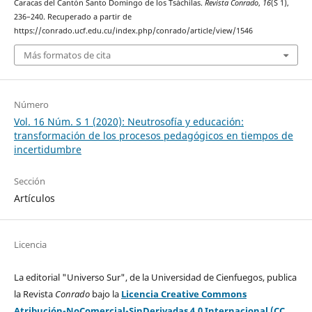
Caracas del Cantón Santo Domingo de los Tsáchilas.
Revista Conrado
,
16
(S 1),
236–240. Recuperado a partir de
https://conrado.ucf.edu.cu/index.php/conrado/article/view/1546
Más formatos de cita
Número
Vol. 16 Núm. S 1 (2020): Neutrosofía y educación:
transformación de los procesos pedagógicos en tiempos de
incertidumbre
Sección
Artículos
Licencia
La editorial "Universo Sur", de la Universidad de Cienfuegos, publica
la Revista
Conrado
bajo la
Licencia Creative Commons
Atribución-NoComercial-SinDerivadas 4.0 Internacional (CC