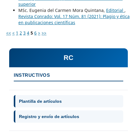
superior
MSc. Eugenia del Carmen Mora Quintana,
Editorial
,
Revista Conrado: Vol. 17 Núm. 81 (2021): Plagio y ética
en publicaciones científicas
<<
<
1
2
3
4
5
6
>
>>
RC
INSTRUCTIVOS
Plantilla de artículos
Registro y envío de artículos