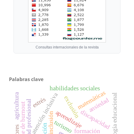
Consultas internacionales de la revista
Palabras clave
habilidades sociales
matemáticas
atención inclusiva
agricultura
tecnología educacional
exclusión
estrés
ansiedad
identidad profesional
síndrome de burnout
discapacidad
aprendizaje
inclusión
turismo
formación