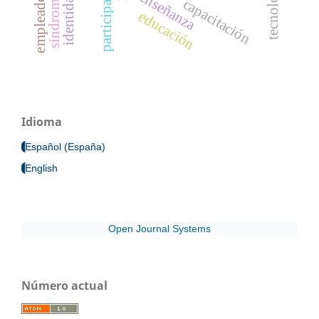
participación
empleadores
enseñanza
capacitación
educación
Idioma
Español (España)
English
Open Journal Systems
Número actual