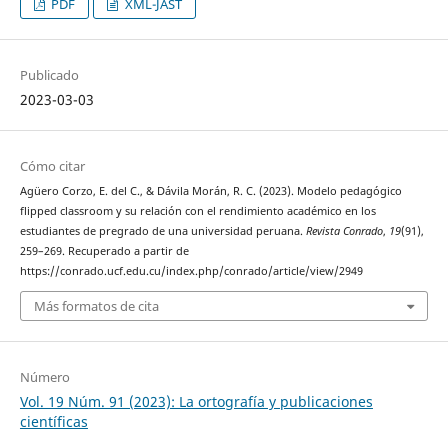
PDF
XML-JAST
Publicado
2023-03-03
Cómo citar
Agüero Corzo, E. del C., & Dávila Morán, R. C. (2023). Modelo pedagógico
flipped classroom y su relación con el rendimiento académico en los
estudiantes de pregrado de una universidad peruana.
Revista Conrado
,
19
(91),
259–269. Recuperado a partir de
https://conrado.ucf.edu.cu/index.php/conrado/article/view/2949
Más formatos de cita
Número
Vol. 19 Núm. 91 (2023): La ortografía y publicaciones
científicas