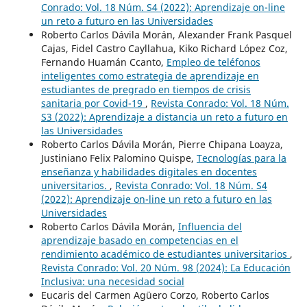
Conrado: Vol. 18 Núm. S4 (2022): Aprendizaje on-line
un reto a futuro en las Universidades
Roberto Carlos Dávila Morán, Alexander Frank Pasquel
Cajas, Fidel Castro Cayllahua, Kiko Richard López Coz,
Fernando Huamán Ccanto,
Empleo de teléfonos
inteligentes como estrategia de aprendizaje en
estudiantes de pregrado en tiempos de crisis
sanitaria por Covid-19
,
Revista Conrado: Vol. 18 Núm.
S3 (2022): Aprendizaje a distancia un reto a futuro en
las Universidades
Roberto Carlos Dávila Morán, Pierre Chipana Loayza,
Justiniano Felix Palomino Quispe,
Tecnologías para la
enseñanza y habilidades digitales en docentes
universitarios.
,
Revista Conrado: Vol. 18 Núm. S4
(2022): Aprendizaje on-line un reto a futuro en las
Universidades
Roberto Carlos Dávila Morán,
Influencia del
aprendizaje basado en competencias en el
rendimiento académico de estudiantes universitarios
,
Revista Conrado: Vol. 20 Núm. 98 (2024): ¨¨La Educación
Inclusiva: una necesidad social
Eucaris del Carmen Agüero Corzo, Roberto Carlos