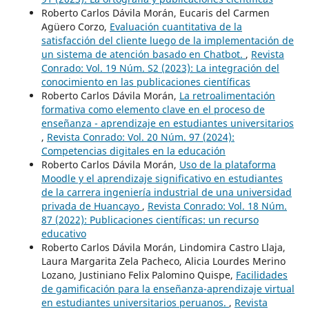
Roberto Carlos Dávila Morán, Eucaris del Carmen
Agüero Corzo,
Evaluación cuantitativa de la
satisfacción del cliente luego de la implementación de
un sistema de atención basado en Chatbot.
,
Revista
Conrado: Vol. 19 Núm. S2 (2023): La integración del
conocimiento en las publicaciones científicas
Roberto Carlos Dávila Morán,
La retroalimentación
formativa como elemento clave en el proceso de
enseñanza - aprendizaje en estudiantes universitarios
,
Revista Conrado: Vol. 20 Núm. 97 (2024):
Competencias digitales en la educación
Roberto Carlos Dávila Morán,
Uso de la plataforma
Moodle y el aprendizaje significativo en estudiantes
de la carrera ingeniería industrial de una universidad
privada de Huancayo
,
Revista Conrado: Vol. 18 Núm.
87 (2022): Publicaciones científicas: un recurso
educativo
Roberto Carlos Dávila Morán, Lindomira Castro Llaja,
Laura Margarita Zela Pacheco, Alicia Lourdes Merino
Lozano, Justiniano Felix Palomino Quispe,
Facilidades
de gamificación para la enseñanza-aprendizaje virtual
en estudiantes universitarios peruanos.
,
Revista