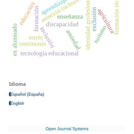
formación técnica
atención inclusiva
identidad profesional
aprendizaje
educación
formación
exclusión
agricultura
enseñanza
discapacidad
ex alumnado
turismo
inclusión
ansiedad
estrés
testimonio
tecnología educacional
Idioma
Español (España)
English
Open Journal Systems