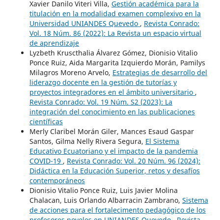
Xavier Danilo Viteri Villa,
Gestión académica para la
titulación en la modalidad examen complexivo en la
Universidad UNIANDES Quevedo
,
Revista Conrado:
Vol. 18 Núm. 86 (2022): La Revista un espacio virtual
de aprendizaje
Lyzbeth Kruscthalia Álvarez Gómez, Dionisio Vitalio
Ponce Ruiz, Aida Margarita Izquierdo Morán, Pamilys
Milagros Moreno Arvelo,
Estrategias de desarrollo del
liderazgo docente en la gestión de tutorías y
proyectos integradores en el ámbito universitario
,
Revista Conrado: Vol. 19 Núm. S2 (2023): La
integración del conocimiento en las publicaciones
científicas
Merly Claribel Morán Giler, Mances Esaud Gaspar
Santos, Gilma Nelly Rivera Segura,
El Sistema
Educativo Ecuatoriano y el impacto de la pandemia
COVID-19
,
Revista Conrado: Vol. 20 Núm. 96 (2024):
Didáctica en la Educación Superior, retos y desafíos
contemporáneos
Dionisio Vitalio Ponce Ruiz, Luis Javier Molina
Chalacan, Luis Orlando Albarracin Zambrano,
Sistema
de acciones para el fortalecimento pedagógico de los
profesores noveles en UNIANDES Quevedo
,
Revista