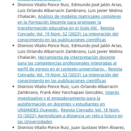
Dionisio Vitalio Ponce Ruiz, Edmundo José Jalón Arias,
Luis Orlando Albarracín Zambrano, Luis Javier Molina
Chalacán,
Análisis de modelos matriciales complejos
en la Formación Docente para promover la
transformación educativa en el Siglo XXI
,
Revista
Conrado: Vol. 19 Núm. S2 (2023): La integración del
conocimiento en las publicaciones científicas
Dionisio Vitalio Ponce Ruiz, Edmundo José Jalón Arias,
Luis Orlando Albarracín Zambrano, Luis Javier Molina
Chalacán,
Herramienta de interpretación docente
para las competencias profesionales integradas al
perfil de egreso en el contexto universitario.
,
Revista
Conrado: Vol. 19 Núm. S2 (2023): La integración del
conocimiento en las publicaciones científicas
Dionisio Vitalio Ponce Ruiz, Luis Orlando Albarracín
Zambrano, Frank Alex Yanchapaxi González,
Interés
investigativo y el empoderamiento para la
autoformación en docentes y estudiantes en
UNIANDES Quevedo
,
Revista Conrado: Vol. 18 Núm.
S3 (2022): Aprendizaje a distancia un reto a futuro en
las Universidades
Dionisio Vitalio Ponce Ruiz, Juan Gustavo Viteri Álvarez,