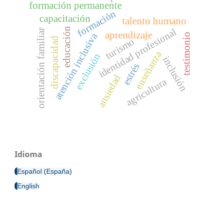
formación permanente
formación
capacitación
talento humano
educación
identidad profesional
orientación familiar
aprendizaje
atención inclusiva
testimonio
discapacidad
turismo
enseñanza
exclusión
inclusión
estrés
ansiedad
agricultura
Idioma
Español (España)
English