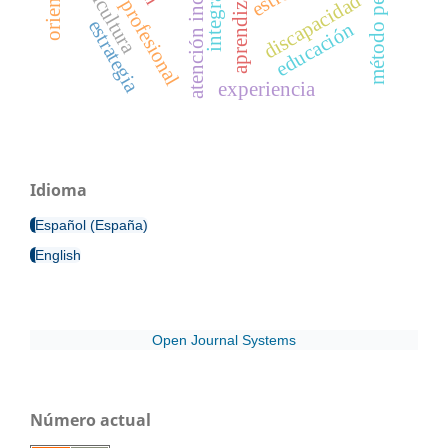
método pedagógico
identidad profesional
atención inclusiva
integración
agricultura
aprendizaje
discapacidad
estrategia
educación
experiencia
Idioma
Español (España)
English
Open Journal Systems
Número actual