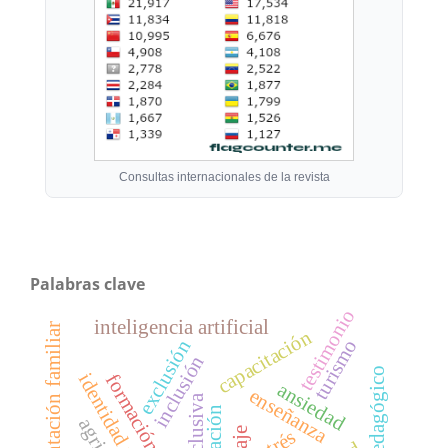
Consultas internacionales de la revista
Palabras clave
testimonio
inteligencia artificial
orientación familiar
capacitación
turismo
exclusión
inclusión
formación
ansiedad
enseñanza
estrés