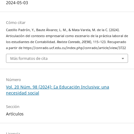
2024-05-03
Cómo citar
Castillo Padrón, Y., Baute Álvarez, L. M., & Mata Varela, M. de la C. (2024).
Articulación del contexto empresarial como escenario de la práctica laboral de
los estudiantes de Contabilidad.
Revista Conrado
,
20
(98), 115–123. Recuperado
a partir de https://conrado.ucf.edu.cu/index.php/conrado/article/view/3722
Más formatos de cita
Número
Vol. 20 Núm. 98 (2024): ¨¨La Educación Inclusiva: una
necesidad social
Sección
Artículos
Licencia