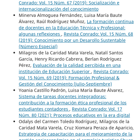
Conrado: Vol. 15 Núm. 67 (2019): Socialización e
internacionalización del conocimiento
Minerva Almoguea Fernández, Luisa María Baute
Álvarez, Raúl Rodríguez Muñoz,
La formación continua
de docentes en la Educación Técnica y Profesional:
algunas reflexiones
,
Revista Conrado: Vol. 15 Núm. 68
(2019): Conocimiento por un Desarollo Sustentable
(Número Especial)
Milagros de la Caridad Mata Varela, Natalí Santos
García, Henry Ricardo Cabrera, Berlan Rodríguez
Pérez,
Evaluación de la calidad percibida en una
institución de Educación Superior
,
Revista Conrado:
Vol. 15 Núm. 69 (2019): Formación Profesional &
Gestión del Conocimiento (Julio-Septiembre)
Yoania Castillo Padrón, Luisa María Baute Álvarez,
Sistema de tareas docentes integradoras:
contribución a la formación ética profesional de los
estudiantes contadores
,
Revista Conrado: Vol. 17
Núm. 80 (2021): Procesos educativos en la era digital
Odalys del Carmen Toledo Rodríguez, Milagros de la
Caridad Mata Varela, Cruz Xiomara Peraza de Aparicio,
Estrategia de capacitación para el mejoramiento de la