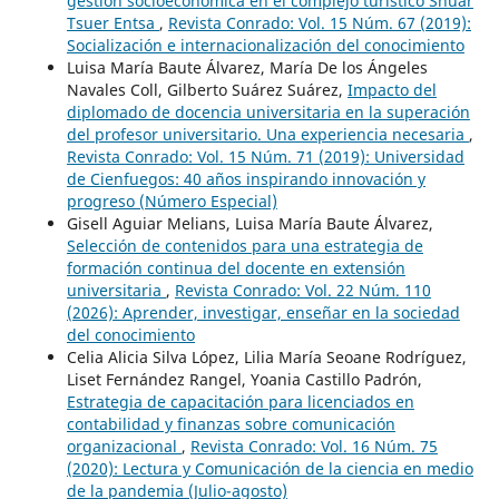
gestión socioeconómica en el complejo turístico Shuar
Tsuer Entsa
,
Revista Conrado: Vol. 15 Núm. 67 (2019):
Socialización e internacionalización del conocimiento
Luisa María Baute Álvarez, María De los Ángeles
Navales Coll, Gilberto Suárez Suárez,
Impacto del
diplomado de docencia universitaria en la superación
del profesor universitario. Una experiencia necesaria
,
Revista Conrado: Vol. 15 Núm. 71 (2019): Universidad
de Cienfuegos: 40 años inspirando innovación y
progreso (Número Especial)
Gisell Aguiar Melians, Luisa María Baute Álvarez,
Selección de contenidos para una estrategia de
formación continua del docente en extensión
universitaria
,
Revista Conrado: Vol. 22 Núm. 110
(2026): Aprender, investigar, enseñar en la sociedad
del conocimiento
Celia Alicia Silva López, Lilia María Seoane Rodríguez,
Liset Fernández Rangel, Yoania Castillo Padrón,
Estrategia de capacitación para licenciados en
contabilidad y finanzas sobre comunicación
organizacional
,
Revista Conrado: Vol. 16 Núm. 75
(2020): Lectura y Comunicación de la ciencia en medio
de la pandemia (Julio-agosto)