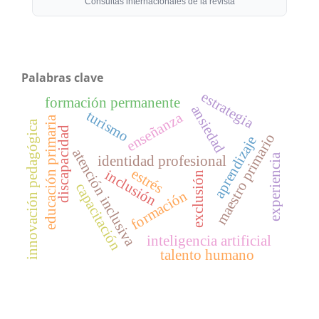
Consultas internacionales de la revista
Palabras clave
estrategia
formación permanente
ansiedad
turismo
enseñanza
educación primaria
innovación pedagógica
discapacidad
maestro primario
aprendizaje
atención inclusiva
experiencia
identidad profesional
estrés
inclusión
exclusión
capacitación
formación
inteligencia artificial
talento humano