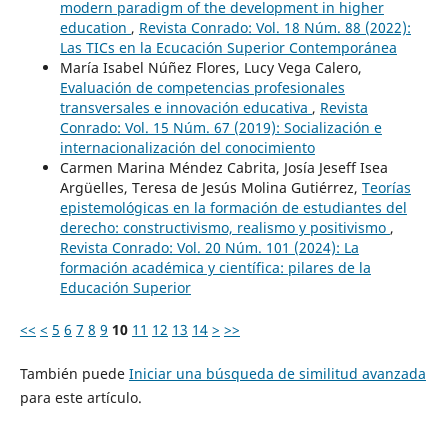
modern paradigm of the development in higher
education
,
Revista Conrado: Vol. 18 Núm. 88 (2022):
Las TICs en la Ecucación Superior Contemporánea
María Isabel Núñez Flores, Lucy Vega Calero,
Evaluación de competencias profesionales
transversales e innovación educativa
,
Revista
Conrado: Vol. 15 Núm. 67 (2019): Socialización e
internacionalización del conocimiento
Carmen Marina Méndez Cabrita, Josía Jeseff Isea
Argüelles, Teresa de Jesús Molina Gutiérrez,
Teorías
epistemológicas en la formación de estudiantes del
derecho: constructivismo, realismo y positivismo
,
Revista Conrado: Vol. 20 Núm. 101 (2024): La
formación académica y científica: pilares de la
Educación Superior
<<
<
5
6
7
8
9
10
11
12
13
14
>
>>
También puede
Iniciar una búsqueda de similitud avanzada
para este artículo.