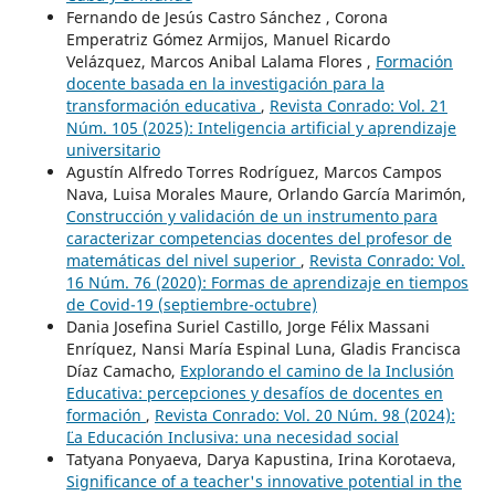
Fernando de Jesús Castro Sánchez , Corona
Emperatriz Gómez Armijos, Manuel Ricardo
Velázquez, Marcos Anibal Lalama Flores ,
Formación
docente basada en la investigación para la
transformación educativa
,
Revista Conrado: Vol. 21
Núm. 105 (2025): Inteligencia artificial y aprendizaje
universitario
Agustín Alfredo Torres Rodríguez, Marcos Campos
Nava, Luisa Morales Maure, Orlando García Marimón,
Construcción y validación de un instrumento para
caracterizar competencias docentes del profesor de
matemáticas del nivel superior
,
Revista Conrado: Vol.
16 Núm. 76 (2020): Formas de aprendizaje en tiempos
de Covid-19 (septiembre-octubre)
Dania Josefina Suriel Castillo, Jorge Félix Massani
Enríquez, Nansi María Espinal Luna, Gladis Francisca
Díaz Camacho,
Explorando el camino de la Inclusión
Educativa: percepciones y desafíos de docentes en
formación
,
Revista Conrado: Vol. 20 Núm. 98 (2024):
¨¨La Educación Inclusiva: una necesidad social
Tatyana Ponyaeva, Darya Kapustina, Irina Korotaeva,
Significance of a teacher's innovative potential in the