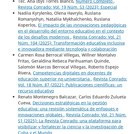
Tec. Ana Ibys Torres Blanco,
Número Completo
,
Revista Conrado: Vol. 19 Núm. S3 (2023): Especial
Nadiia Kyrylenko, Olena Havrylo, Ruslana
Romanyshyn, Nataliia Mykhalchenko, Ruslana
Koperlos,
El impacto de las innovaciones pedagógicas
en el desarrollo del entorno educativo en el contexto
de los desafíos modernos
,
Revista Conrado: Vol. 21
Núm. 104 (2025): Transformación educativa inclusiva
e innovadora mediante tecnología y colaboración
Carmen Rosa Berrocal Villegas, Willner Montalvo
Fritas, Geraldina Rebeca Parihuaman Quinde,
Salomón Marcos Berrocal Villegas, Roberto Espejo
Rivera,
Competencias digitales en docentes de
educación superior no universitaria
,
Revista Conrado:
Vol. 18 Núm. 87 (2022): Publicaciones científicas: un
recurso educativo
Renato Montenegro Balcazar, Carlos Eduardo Zulueta
Cueva,
Decisiones estratégicas en la gestión
educativa: una revisión sistemática de enfoques e
innovaciones globales
,
Revista Conrado: Vol. 21 Núm.
S1 (2025): La Revista Conrado: una plataforma para
visibilizar y fortalecer la ciencia y la investigación de
Cuba y el Mundo