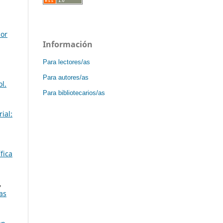
ior
Información
Para lectores/as
Para autores/as
l.
Para bibliotecarios/as
ial:
fica
,
as