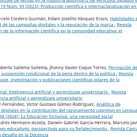
dizaje de ventas en la industria automotriz de vehículos pesados 
 19 Núm. 93 (2023): Producción científica e internacionalización en
rcelo Cordero Guzmán, Edwin Joselito Vásquez Erazo,
Habilidades 
d de las campañas digitales y la reputación de la marca
,
Revista
n de la información científica en la comunidad educativa: el
oberto Sailema Sailema, Jhonny Xavier Coque Torres,
Percepción de
 suspensión condicional de la pena dentro de la política
,
Revista
je, investigación y publicaciones científicas pilares de la
rial: Inteligencia artificial y aprendizaje universitario
,
Revista
cia artificial y aprendizaje universitario
z-Fernández, Víctor Gustavo Gómez-Rodríguez,
Analítica de
 digitales en la contribución del razonamiento cognitivo en Lengua
8 (2024): ¨¨La Educación Inclusiva: una necesidad social
rés Hermann-Acosta, Darwin Gabriel García-Herrera, Marcelo Jav
nes educativos: perspectivas para su fortalecimiento
,
Revista Conr
n desafio en la Docencia