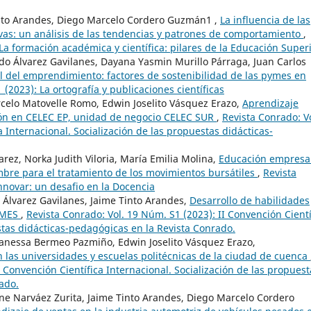
Tinto Arandes, Diego Marcelo Cordero Guzmán1 ,
La influencia de las
tivas: un análisis de las tendencias y patrones de comportamiento
,
La formación académica y científica: pilares de la Educación Super
do Álvarez Gavilanes, Dayana Yasmin Murillo Párraga, Juan Carlos
l del emprendimiento: factores de sostenibilidad de las pymes en
(2023): La ortografía y publicaciones científicas
celo Matovelle Romo, Edwin Joselito Vásquez Erazo,
Aprendizaje
ión en CELEC EP, unidad de negocio CELEC SUR
,
Revista Conrado: Vo
a Internacional. Socialización de las propuestas didácticas-
arez, Norka Judith Viloria, María Emilia Molina,
Educación empresar
umbre para el tratamiento de los movimientos bursátiles
,
Revista
nnovar: un desafio en la Docencia
 Álvarez Gavilanes, Jaime Tinto Arandes,
Desarrollo de habilidades
PYMES
,
Revista Conrado: Vol. 19 Núm. S1 (2023): II Convención Cientí
stas didácticas-pedagógicas en la Revista Conrado.
Vanessa Bermeo Pazmiño, Edwin Joselito Vásquez Erazo,
 las universidades y escuelas politécnicas de la ciudad de cuenca
I Convención Científica Internacional. Socialización de las propuest
ado.
nne Narváez Zurita, Jaime Tinto Arandes, Diego Marcelo Cordero