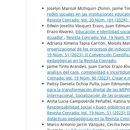
Joselyn Marisol Mizhquiri Zhinin, Jaime 
redes sociales en las instituciones educa
Revista Conrado: Vol. 20 Núm. 101 (2024): 
Edwin Joselito Vásquez Erazo, Juan Edmun
Erazo Álvarez,
Educación e identidad socia
ecuador
,
Revista Conrado: Vol. 19 Núm. 91 
Adriana Ximena Tapia Carrión, Moisés Mar
organizacional de los procesos de inducc
19 Núm. S1 (2023): II Convención Científic
pedagógicas en la Revista Conrado.
Jaime Tinto Arandes, Juan Carlos Erazo Álv
análisis del caos, complejidad e incertid
Conrado: Vol. 19 Núm. 90 (2023): Crear e i
Pattsy Daniela Ochoa Pulla, Juan Edmundo
para la transformación digital de las MI
Internacional. Socialización de las propue
Anita Lucia Campoverde Peñafiel, Katina 
Responsabilidad social y buen gobierno en
Revista Conrado: Vol. 19 Núm. S1 (2023): I
didácticas-pedagógicas en la Revista Conr
Marco Antonio Jarrín Vázquez, Cecilia Ivo