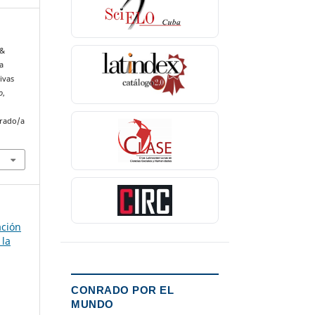
 &
ca
ivas
o
,
nrado/a
ación
 la
CONRADO POR EL
MUNDO