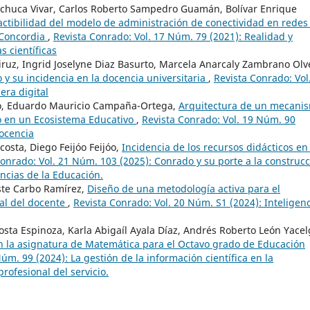
achuca Vivar, Carlos Roberto Sampedro Guamán, Bolívar Enrique
 factibilidad del modelo de administración de conectividad en redes
 Concordia
,
Revista Conrado: Vol. 17 Núm. 79 (2021): Realidad y
s científicas
ruz, Ingrid Joselyne Diaz Basurto, Marcela Anarcaly Zambrano Olv
 y su incidencia en la docencia universitaria
,
Revista Conrado: Vol
era digital
ro, Eduardo Mauricio Campaña-Ortega,
Arquitectura de un mecani
o en un Ecosistema Educativo
,
Revista Conrado: Vol. 19 Núm. 90
Docencia
costa, Diego Feijóo Feijóo,
Incidencia de los recursos didácticos en 
Conrado: Vol. 21 Núm. 103 (2025): Conrado y su porte a la construc
ncias de la Educación.
ste Carbo Ramírez,
Diseño de una metodología activa para el
nal del docente
,
Revista Conrado: Vol. 20 Núm. S1 (2024): Inteligen
osta Espinoza, Karla Abigaíl Ayala Díaz, Andrés Roberto León Yacel
en la asignatura de Matemática para el Octavo grado de Educación
úm. 99 (2024): La gestión de la información científica en la
rofesional del servicio.