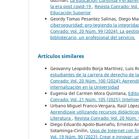
Guzmán,
La Educación Continua y el apren
la era post covid-19
,
Revista Conrado: Vol.
Educación Superior
Geordy Tomas Pesantez Salinas, Diego Ma
ciberseguridad: pro-tegiendo la integrida
Conrado: Vol. 20 Núm. 99 (2024): La gestió
bibliotecario, un profesional del servicio.
Artículos similares
Geovanny Leopoldo Borja Martínez, Luis R
estudiantes de la carrera de derecho de la
Conrado: Vol. 20 Núm. 100 (2024): Aprendiza
internalización en la Universidad
Eugenia del Carmen Mora Quintana,
Edito
Conrado: Vol. 21 Núm. 105 (2025): Inteligen
Urbano Miguel Franco-Vergara, Raúl Lópe
Aprendizaje utilizando recursos didácticos
Literatura
,
Revista Conrado: Vol. 20 Núm. 9
Diego Eduardo Apolo-Buenaño, Ernesto And
Sotaminga-Cinilin,
Usos de Internet con fi
Vol. 19 Núm. 90 (2023): Crear e innovar: u