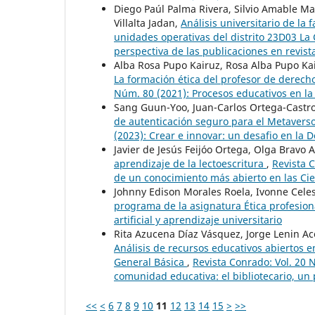
Diego Paúl Palma Rivera, Silvio Amable M
Villalta Jadan,
Análisis universitario de la
unidades operativas del distrito 23D03 La
perspectiva de las publicaciones en revista
Alba Rosa Pupo Kairuz, Rosa Alba Pupo Kai
La formación ética del profesor de derecho
Núm. 80 (2021): Procesos educativos en la 
Sang Guun-Yoo, Juan-Carlos Ortega-Cast
de autenticación seguro para el Metavers
(2023): Crear e innovar: un desafio en la 
Javier de Jesús Feijóo Ortega, Olga Bravo A
aprendizaje de la lectoescritura
,
Revista 
de un conocimiento más abierto en las Cie
Johnny Edison Morales Roela, Ivonne Cele
programa de la asignatura Ética profesio
artificial y aprendizaje universitario
Rita Azucena Díaz Vásquez, Jorge Lenin Ac
Análisis de recursos educativos abiertos 
General Básica
,
Revista Conrado: Vol. 20 N
comunidad educativa: el bibliotecario, un p
<<
<
6
7
8
9
10
11
12
13
14
15
>
>>