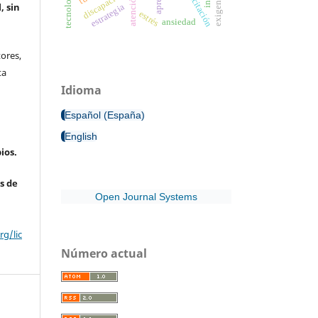
capacitación
discapacidad
, sin
estrategia
estrés
ansiedad
ores,
ta
Idioma
Español (España)
English
ios.
s de
Open Journal Systems
g/lic
Número actual