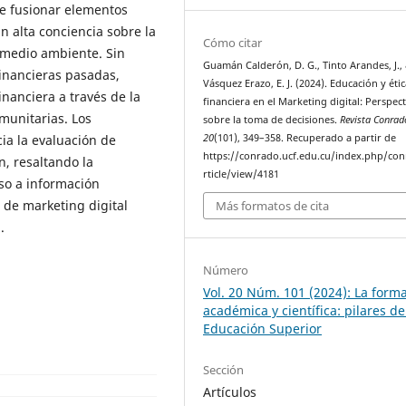
e fusionar elementos
an alta conciencia sobre la
Cómo citar
l medio ambiente. Sin
Guamán Calderón, D. G., Tinto Arandes, J.,
financieras pasadas,
Vásquez Erazo, E. J. (2024). Educación y éti
nanciera a través de la
financiera en el Marketing digital: Perspect
munitarias. Los
sobre la toma de decisiones.
Revista Conrad
20
(101), 349–358. Recuperado a partir de
ia la evaluación de
https://conrado.ucf.edu.cu/index.php/co
n, resaltando la
rticle/view/4181
eso a información
 de marketing digital
Más formatos de cita
.
Número
Vol. 20 Núm. 101 (2024): La form
académica y científica: pilares de
Educación Superior
Sección
Artículos