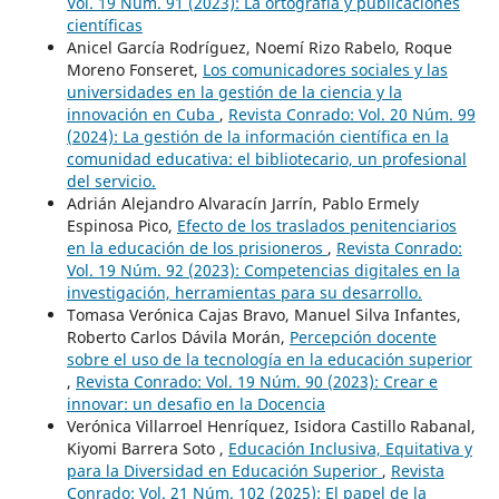
Vol. 19 Núm. 91 (2023): La ortografía y publicaciones
científicas
Anicel García Rodríguez, Noemí Rizo Rabelo, Roque
Moreno Fonseret,
Los comunicadores sociales y las
universidades en la gestión de la ciencia y la
innovación en Cuba
,
Revista Conrado: Vol. 20 Núm. 99
(2024): La gestión de la información científica en la
comunidad educativa: el bibliotecario, un profesional
del servicio.
Adrián Alejandro Alvaracín Jarrín, Pablo Ermely
Espinosa Pico,
Efecto de los traslados penitenciarios
en la educación de los prisioneros
,
Revista Conrado:
Vol. 19 Núm. 92 (2023): Competencias digitales en la
investigación, herramientas para su desarrollo.
Tomasa Verónica Cajas Bravo, Manuel Silva Infantes,
Roberto Carlos Dávila Morán,
Percepción docente
sobre el uso de la tecnología en la educación superior
,
Revista Conrado: Vol. 19 Núm. 90 (2023): Crear e
innovar: un desafio en la Docencia
Verónica Villarroel Henríquez, Isidora Castillo Rabanal,
Kiyomi Barrera Soto ,
Educación Inclusiva, Equitativa y
para la Diversidad en Educación Superior
,
Revista
Conrado: Vol. 21 Núm. 102 (2025): El papel de la