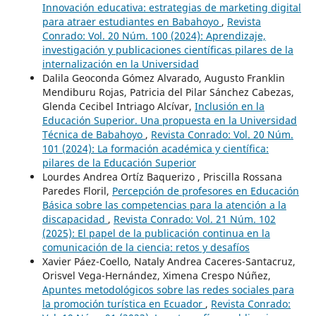
Innovación educativa: estrategias de marketing digital
para atraer estudiantes en Babahoyo
,
Revista
Conrado: Vol. 20 Núm. 100 (2024): Aprendizaje,
investigación y publicaciones científicas pilares de la
internalización en la Universidad
Dalila Geoconda Gómez Alvarado, Augusto Franklin
Mendiburu Rojas, Patricia del Pilar Sánchez Cabezas,
Glenda Cecibel Intriago Alcívar,
Inclusión en la
Educación Superior. Una propuesta en la Universidad
Técnica de Babahoyo
,
Revista Conrado: Vol. 20 Núm.
101 (2024): La formación académica y científica:
pilares de la Educación Superior
Lourdes Andrea Ortíz Baquerizo , Priscilla Rossana
Paredes Floril,
Percepción de profesores en Educación
Básica sobre las competencias para la atención a la
discapacidad
,
Revista Conrado: Vol. 21 Núm. 102
(2025): El papel de la publicación continua en la
comunicación de la ciencia: retos y desafíos
Xavier Páez-Coello, Nataly Andrea Caceres-Santacruz,
Orisvel Vega-Hernández, Ximena Crespo Núñez,
Apuntes metodológicos sobre las redes sociales para
la promoción turística en Ecuador
,
Revista Conrado: