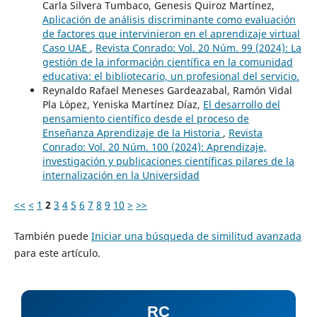
Carla Silvera Tumbaco, Genesis Quiroz Martínez,
Aplicación de análisis discriminante como evaluación
de factores que intervinieron en el aprendizaje virtual
Caso UAE
,
Revista Conrado: Vol. 20 Núm. 99 (2024): La
gestión de la información científica en la comunidad
educativa: el bibliotecario, un profesional del servicio.
Reynaldo Rafael Meneses Gardeazabal, Ramón Vidal
Pla López, Yeniska Martínez Díaz,
El desarrollo del
pensamiento científico desde el proceso de
Enseñanza Aprendizaje de la Historia
,
Revista
Conrado: Vol. 20 Núm. 100 (2024): Aprendizaje,
investigación y publicaciones científicas pilares de la
internalización en la Universidad
<<
<
1
2
3
4
5
6
7
8
9
10
>
>>
También puede
Iniciar una búsqueda de similitud avanzada
para este artículo.
RC