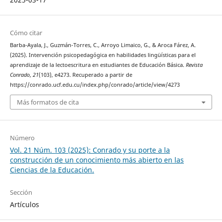
Cómo citar
Barba-Ayala, J., Guzmán-Torres, C., Arroyo Limaico, G., & Aroca Fárez, A.
(2025). Intervención psicopedagógica en habilidades lingüísticas para el
aprendizaje de la lectoescritura en estudiantes de Educación Básica.
Revista
Conrado
,
21
(103), e4273. Recuperado a partir de
https://conrado.ucf.edu.cu/index.php/conrado/article/view/4273
Más formatos de cita
Número
Vol. 21 Núm. 103 (2025): Conrado y su porte a la
construcción de un conocimiento más abierto en las
Ciencias de la Educación.
Sección
Artículos