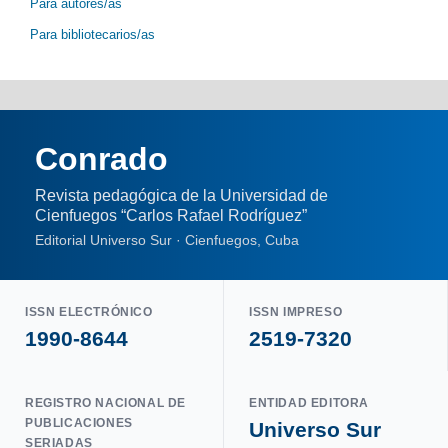
Para autores/as
Para bibliotecarios/as
Conrado
Revista pedagógica de la Universidad de
Cienfuegos “Carlos Rafael Rodríguez”
Editorial Universo Sur · Cienfuegos, Cuba
ISSN ELECTRÓNICO
ISSN IMPRESO
1990-8644
2519-7320
REGISTRO NACIONAL DE
ENTIDAD EDITORA
PUBLICACIONES
Universo Sur
SERIADAS