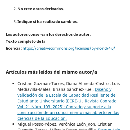
No cree obras derivadas.
Indique si ha realizado cambios.
Los autores conservan los derechos de autor.
Texto completo de la
licencia:
https://creativecommons.org/licenses/by-nc-nd/4.0/
Artículos más leídos del mismo autor/a
Cristian Guzmán-Torres, Diana Almeida-Castro , Luis
Mediavilla-Males, Briana Sánchez-Fuel,
Diseño y
validación de la Escala de Capacidad Resiliente del
Estudiante Universitario (ECRE-U
,
Revista Conrado:
Vol. 21 Núm. 103 (2025): Conrado y su porte a la
construcción de un conocimiento más abierto en las
Ciencias de la Educación.
Miguel Posso-Yépez, Verónica León_Ron, Cristian
Guzmán-Torres, Mikaela Posso-Astudillo,
Burnout de