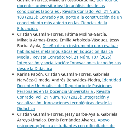
docentes universitarios: Un análisis desde las
condiciones laborales
,
Revista Conrado: Vol. 21 Núm.
103 (2025): Conrado y su porte a la construcción de un
conocimiento más abierto en las Ciencias de la
Educación.
Cristian Guzmán-Torres, Fátima Molina-García,
Mikaela Armas-Erazo, Emilia Arboleda-Vásquez, Jessy
Barba-Ayala,
Diseño de un instrumento para evaluar
habilidades metalingüísticas en Educación Básica
Media
,
Revista Conrado: Vol. 21 Núm. 107 (2025):
Integración y socialización: Innovaciones tecnológicas
desde la Didáctica
Karina Pabón, Cristian Guzmán-Torres, Gabriela
Narváez-Olmedo, Andrés Benavides-Piedra,
Identidad
Docente: Un Análisis del Repertorio de Posiciones
Personales en la Docencia Universitaria
,
Revista
Conrado: Vol. 21 Núm. 107 (2025): Integración y
socialización: Innovaciones tecnológicas desde la
Didáctica
Cristian Guzmán-Torres, Jessy Barba-Ayala, Gabriela
Arroyo-Limaico, Denis Fernández Álvarez,
Apoyo
psicopedagógico a estudiantes con dificultades de