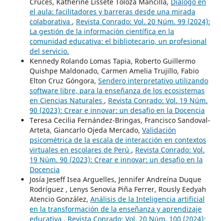
Cruces, Katherine Lissete Toloza Mancilla,
Diálogo en
el aula: facilitadores y barreras desde una mirada
colaborativa
,
Revista Conrado: Vol. 20 Núm. 99 (2024):
La gestión de la información científica en la
comunidad educativa: el bibliotecario, un profesional
del servicio.
Kennedy Rolando Lomas Tapia, Roberto Guillermo
Quishpe Maldonado, Carmen Amelia Trujillo, Fabio
Elton Cruz Góngora,
Sendero interpretativo utilizando
software libre, para la enseñanza de los ecosistemas
en Ciencias Naturales
,
Revista Conrado: Vol. 19 Núm.
90 (2023): Crear e innovar: un desafio en la Docencia
Teresa Cecilia Fernández-Bringas, Francisco Sandoval-
Arteta, Giancarlo Ojeda Mercado,
Validación
psicométrica de la escala de interacción en contextos
virtuales en escolares de Perú
,
Revista Conrado: Vol.
19 Núm. 90 (2023): Crear e innovar: un desafio en la
Docencia
Josía Jeseff Isea Arguelles, Jennifer Andreína Duque
Rodríguez , Lenys Senovia Piña Ferrer, Rously Eedyah
Atencio González,
Análisis de la Inteligencia artificial
en la transformación de la enseñanza y aprendizaje
educativa
,
Revista Conrado: Vol. 20 Núm. 100 (2024):