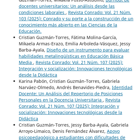
docentes universitarios: Un análisis desde las
condiciones laborales
,
Revista Conrado: Vol. 21 Núm.
103 (2025): Conrado y su porte a la construcción de un
conocimiento más abierto en las Ciencias de la
Educación.
Cristian Guzmán-Torres, Fátima Molina-García,
Mikaela Armas-Erazo, Emilia Arboleda-Vásquez, Jessy
Barba-Ayala,
Diseño de un instrumento para evaluar
habilidades metalingüísticas en Educación Básica
Media
,
Revista Conrado: Vol. 21 Núm. 107 (2025):
Integración y socialización: Innovaciones tecnológicas
desde la Didáctica
Karina Pabón, Cristian Guzmán-Torres, Gabriela
Narváez-Olmedo, Andrés Benavides-Piedra,
Identidad
Docente: Un Análisis del Repertorio de Posiciones
Personales en la Docencia Universitaria
,
Revista
Conrado: Vol. 21 Núm. 107 (2025): Integración y
socialización: Innovaciones tecnológicas desde la
Didáctica
Cristian Guzmán-Torres, Jessy Barba-Ayala, Gabriela
Arroyo-Limaico, Denis Fernández Álvarez,
Apoyo
psicopedagógico a estudiantes con dificultades de