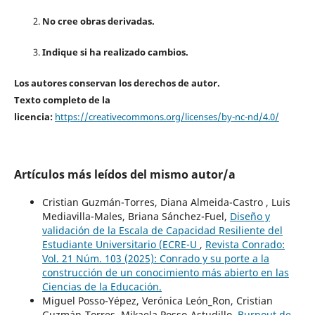
No cree obras derivadas.
Indique si ha realizado cambios.
Los autores conservan los derechos de autor.
Texto completo de la
licencia:
https://creativecommons.org/licenses/by-nc-nd/4.0/
Artículos más leídos del mismo autor/a
Cristian Guzmán-Torres, Diana Almeida-Castro , Luis
Mediavilla-Males, Briana Sánchez-Fuel,
Diseño y
validación de la Escala de Capacidad Resiliente del
Estudiante Universitario (ECRE-U
,
Revista Conrado:
Vol. 21 Núm. 103 (2025): Conrado y su porte a la
construcción de un conocimiento más abierto en las
Ciencias de la Educación.
Miguel Posso-Yépez, Verónica León_Ron, Cristian
Guzmán-Torres, Mikaela Posso-Astudillo,
Burnout de