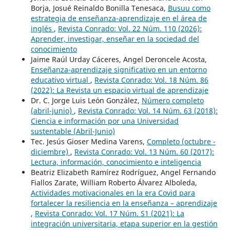
Borja, Josué Reinaldo Bonilla Tenesaca,
Busuu como
estrategia de enseñanza-aprendizaje en el área de
inglés
,
Revista Conrado: Vol. 22 Núm. 110 (2026):
Aprender, investigar, enseñar en la sociedad del
conocimiento
Jaime Raúl Urday Cáceres, Angel Deroncele Acosta,
Enseñanza-aprendizaje significativo en un entorno
educativo virtual
,
Revista Conrado: Vol. 18 Núm. 86
(2022): La Revista un espacio virtual de aprendizaje
Dr. C. Jorge Luis León González,
Número completo
(abril-junio)
,
Revista Conrado: Vol. 14 Núm. 63 (2018):
Ciencia e información por una Universidad
sustentable (Abril-Junio)
Tec. Jesús Gioser Medina Varens,
Completo (octubre -
diciembre)
,
Revista Conrado: Vol. 13 Núm. 60 (2017):
Lectura, información, conocimiento e inteligencia
Beatriz Elizabeth Ramírez Rodríguez, Angel Fernando
Fiallos Zarate, William Roberto Álvarez Alboleda,
Actividades motivacionales en la era Covid para
fortalecer la resiliencia en la enseñanza – aprendizaje
,
Revista Conrado: Vol. 17 Núm. S1 (2021): La
integración universitaria, etapa superior en la gestión