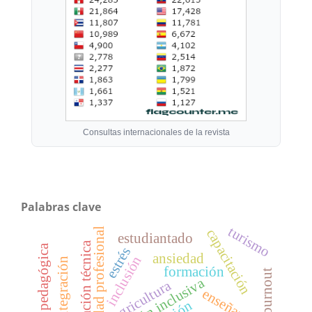
Consultas internacionales de la revista
Palabras clave
turismo
identidad profesional
capacitación
estudiantado
formación técnica
innovación pedagógica
estrés
ansiedad
inclusión
integración
formación
atención inclusiva
agricultura
enseñanza