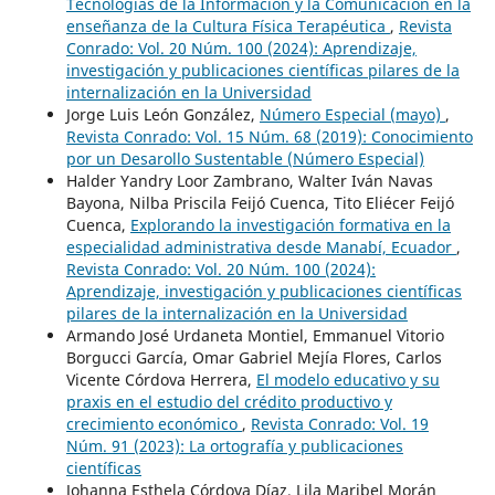
Tecnologías de la Información y la Comunicación en la
enseñanza de la Cultura Física Terapéutica
,
Revista
Conrado: Vol. 20 Núm. 100 (2024): Aprendizaje,
investigación y publicaciones científicas pilares de la
internalización en la Universidad
Jorge Luis León González,
Número Especial (mayo)
,
Revista Conrado: Vol. 15 Núm. 68 (2019): Conocimiento
por un Desarollo Sustentable (Número Especial)
Halder Yandry Loor Zambrano, Walter Iván Navas
Bayona, Nilba Priscila Feijó Cuenca, Tito Eliécer Feijó
Cuenca,
Explorando la investigación formativa en la
especialidad administrativa desde Manabí, Ecuador
,
Revista Conrado: Vol. 20 Núm. 100 (2024):
Aprendizaje, investigación y publicaciones científicas
pilares de la internalización en la Universidad
Armando José Urdaneta Montiel, Emmanuel Vitorio
Borgucci García, Omar Gabriel Mejía Flores, Carlos
Vicente Córdova Herrera,
El modelo educativo y su
praxis en el estudio del crédito productivo y
crecimiento económico
,
Revista Conrado: Vol. 19
Núm. 91 (2023): La ortografía y publicaciones
científicas
Johanna Esthela Córdova Díaz, Lila Maribel Morán