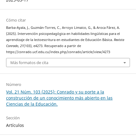
Cómo citar
Barba-Ayala, J., Guzmán-Torres, C., Arroyo Limaico, G., & Aroca Fárez, A.
(2025). Intervención psicopedagógica en habilidades lingüísticas para el
aprendizaje de la lectoescritura en estudiantes de Educación Básica.
Revista
Conrado
,
21
(103), e4273. Recuperado a partir de
https://conrado.ucf.edu.cu/index.php/conrado/article/view/4273
Más formatos de cita
Número
Vol. 21 Núm. 103 (2025): Conrado y su porte a la
construcción de un conocimiento más abierto en las
Ciencias de la Educación.
Sección
Artículos