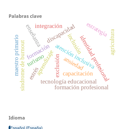
Palabras clave
estrategia
integración
discapacidad
enseñanza
agricultura
inclusión
identidad profesional
maestro primario
síndrome de burnout
atención inclusiva
formación
aprendizaje
turismo
exclusión
ansiedad
estrés
capacitación
tecnología educacional
formación profesional
Idioma
Español (España)