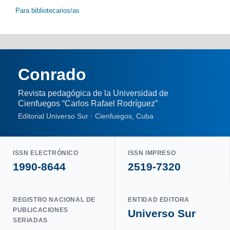
Para bibliotecarios/as
Conrado
Revista pedagógica de la Universidad de
Cienfuegos “Carlos Rafael Rodríguez”
Editorial Universo Sur · Cienfuegos, Cuba
ISSN ELECTRÓNICO
ISSN IMPRESO
1990-8644
2519-7320
REGISTRO NACIONAL DE
ENTIDAD EDITORA
PUBLICACIONES
Universo Sur
SERIADAS