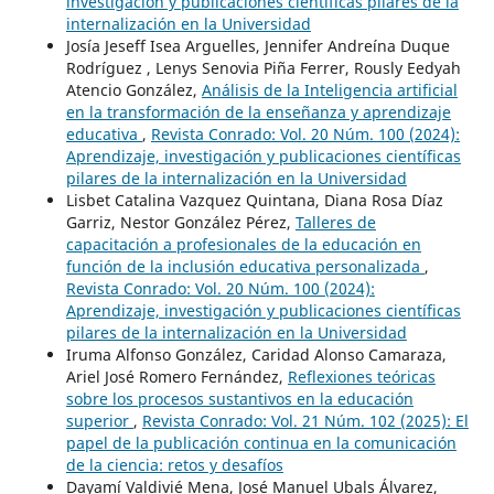
investigación y publicaciones científicas pilares de la
internalización en la Universidad
Josía Jeseff Isea Arguelles, Jennifer Andreína Duque
Rodríguez , Lenys Senovia Piña Ferrer, Rously Eedyah
Atencio González,
Análisis de la Inteligencia artificial
en la transformación de la enseñanza y aprendizaje
educativa
,
Revista Conrado: Vol. 20 Núm. 100 (2024):
Aprendizaje, investigación y publicaciones científicas
pilares de la internalización en la Universidad
Lisbet Catalina Vazquez Quintana, Diana Rosa Díaz
Garriz, Nestor González Pérez,
Talleres de
capacitación a profesionales de la educación en
función de la inclusión educativa personalizada
,
Revista Conrado: Vol. 20 Núm. 100 (2024):
Aprendizaje, investigación y publicaciones científicas
pilares de la internalización en la Universidad
Iruma Alfonso González, Caridad Alonso Camaraza,
Ariel José Romero Fernández,
Reflexiones teóricas
sobre los procesos sustantivos en la educación
superior
,
Revista Conrado: Vol. 21 Núm. 102 (2025): El
papel de la publicación continua en la comunicación
de la ciencia: retos y desafíos
Dayamí Valdivié Mena, José Manuel Ubals Álvarez,