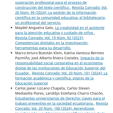
superación profesional para el proceso de
construcción del texto científico
,
Revista Conrado: Vol.
20 Núm. 99 (2024): La gestión de la información
científica en la comunidad educativa: el bibliotecario,
un profesional del servicio.
Maydel Angueira Gato,
La creatividad en el asistente
para la atención educativa y cuidado de niños
,
Revista Conrado: Vol. 19 Núm. 92 (2023):
Competencias digitales en la investigación,
herramientas para su desarrollo.
Marco Arturo Buestán Klein, Katina Vanessa Bermeo
Pazmiño, José Alberto Rivera Costales,
Impacto de la
responsabilidad social corporativa en el ecosistema
digital de las instituciones de Educación Superior del
Ecuador
,
Revista Conrado: Vol. 20 Núm. 101 (2024): La
formación académica y científica: pilares de la
Educación Superior
Carlos Javier Lizcano Chapeta, Carlos Steven
Mediavilla Flores, Landdys Estefanía Charro Chacón,
Estudiantes universitarios de Derecho: claves para el
trabajo preventivo en la sociedad ecuatoriana
,
Revista
Conrado: Vol. 20 Núm. 100 (2024): Aprendizaje,