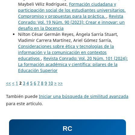
Maybeli Véliz Rodríguez,
Formación ciudadana y
participación social de los estudiantes universitarios.
Compromiso y propuestas para la práctica.
,
Revista
Conrado: Vol. 19 Núm. 90 (2023): Crear e innovar: un
desafio en la Docencia
Nilton César Germán Reyes, Ángela Sarría Stuart,
Vladimir Carrera Martínez, Ariel Gómez Sarría,
Consideraciones sobre ética y tecnologías de la
información y la comunicación en contextos
educativos
,
Revista Conrado: Vol. 20 Núm. 101 (2024):
La formación académica y científica: pilares de la
Educación Superior
<<
<
1
2
3
4
5
6
7
8
9
10
>
>>
También puede
Iniciar una búsqueda de similitud avanzada
para este artículo.
RC