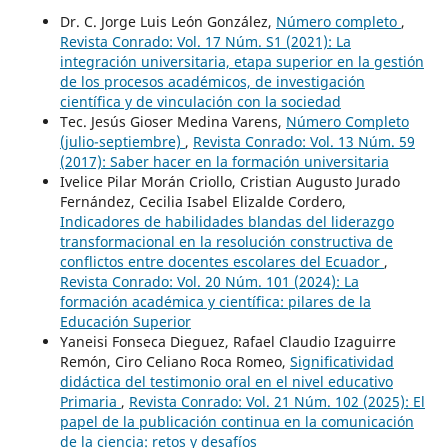
Dr. C. Jorge Luis León González,
Número completo
,
Revista Conrado: Vol. 17 Núm. S1 (2021): La
integración universitaria, etapa superior en la gestión
de los procesos académicos, de investigación
científica y de vinculación con la sociedad
Tec. Jesús Gioser Medina Varens,
Número Completo
(julio-septiembre)
,
Revista Conrado: Vol. 13 Núm. 59
(2017): Saber hacer en la formación universitaria
Ivelice Pilar Morán Criollo, Cristian Augusto Jurado
Fernández, Cecilia Isabel Elizalde Cordero,
Indicadores de habilidades blandas del liderazgo
transformacional en la resolución constructiva de
conflictos entre docentes escolares del Ecuador
,
Revista Conrado: Vol. 20 Núm. 101 (2024): La
formación académica y científica: pilares de la
Educación Superior
Yaneisi Fonseca Dieguez, Rafael Claudio Izaguirre
Remón, Ciro Celiano Roca Romeo,
Significatividad
didáctica del testimonio oral en el nivel educativo
Primaria
,
Revista Conrado: Vol. 21 Núm. 102 (2025): El
papel de la publicación continua en la comunicación
de la ciencia: retos y desafíos