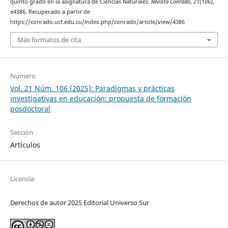
quinto grado en la asignatura de Ciencias Naturales.
Revista Conrado
,
21
(106),
e4386. Recuperado a partir de
https://conrado.ucf.edu.cu/index.php/conrado/article/view/4386
Más formatos de cita
Número
Vol. 21 Núm. 106 (2025): Paradigmas y prácticas
investigativas en educación: propuesta de formación
posdoctoral
Sección
Artículos
Licencia
Derechos de autor 2025 Editorial Universo Sur