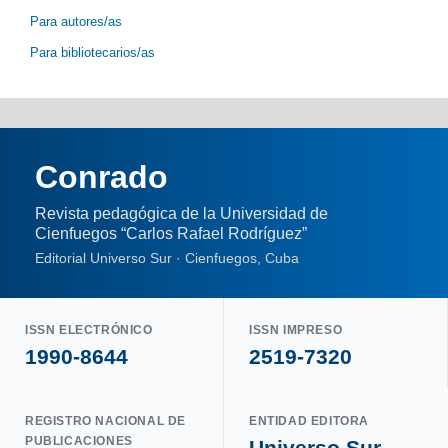
Para autores/as
Para bibliotecarios/as
Conrado
Revista pedagógica de la Universidad de
Cienfuegos “Carlos Rafael Rodríguez”
Editorial Universo Sur · Cienfuegos, Cuba
ISSN ELECTRÓNICO
ISSN IMPRESO
1990-8644
2519-7320
REGISTRO NACIONAL DE
ENTIDAD EDITORA
PUBLICACIONES
Universo Sur