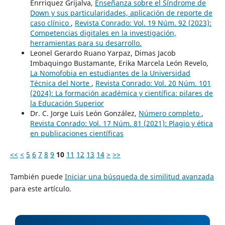
Enrriquez Grijalva,
Enseñanza sobre el Síndrome de
Down y sus particularidades, aplicación de reporte de
caso clínico
,
Revista Conrado: Vol. 19 Núm. 92 (2023):
Competencias digitales en la investigación,
herramientas para su desarrollo.
Leonel Gerardo Ruano Yarpaz, Dimas Jacob
Imbaquingo Bustamante, Erika Marcela León Revelo,
La Nomofobia en estudiantes de la Universidad
Técnica del Norte
,
Revista Conrado: Vol. 20 Núm. 101
(2024): La formación académica y científica: pilares de
la Educación Superior
Dr. C. Jorge Luis León González,
Número completo
,
Revista Conrado: Vol. 17 Núm. 81 (2021): Plagio y ética
en publicaciones científicas
<<
<
5
6
7
8
9
10
11
12
13
14
>
>>
También puede
Iniciar una búsqueda de similitud avanzada
para este artículo.