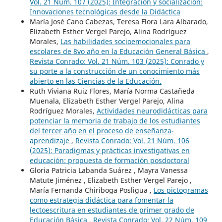
Vol. 21 Núm. 107 (2025): Integración y socialización:
Innovaciones tecnológicas desde la Didáctica
María José Cano Cabezas, Teresa Flora Lara Albarado,
Elizabeth Esther Vergel Parejo, Alina Rodríguez
Morales,
Las habilidades socioemocionales para
escolares de 8vo año en la Educación General Básica
,
Revista Conrado: Vol. 21 Núm. 103 (2025): Conrado y
su porte a la construcción de un conocimiento más
abierto en las Ciencias de la Educación.
Ruth Viviana Ruiz Flores, María Norma Castañeda
Muenala, Elizabeth Esther Vergel Parejo, Alina
Rodríguez Morales,
Actividades neurodidácticas para
potenciar la memoria de trabajo de los estudiantes
del tercer año en el proceso de enseñanza-
aprendizaje
,
Revista Conrado: Vol. 21 Núm. 106
(2025): Paradigmas y prácticas investigativas en
educación: propuesta de formación posdoctoral
Gloria Patricia Labanda Suárez , Mayra Vanessa
Matute Jiménez , Elizabeth Esther Vergel Parejo ,
María Fernanda Chiriboga Posligua ,
Los pictogramas
como estrategia didáctica para fomentar la
lectoescritura en estudiantes de primer grado de
Educación Básica
,
Revista Conrado: Vol. 22 Núm. 109