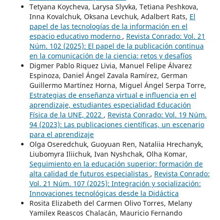
Tetyana Koycheva, Larysa Slyvka, Tetiana Peshkova,
Inna Kovalchuk, Oksana Levchuk, Adalbert Rats,
El
papel de las tecnologías de la información en el
espacio educativo moderno
,
Revista Conrado: Vol. 21
Núm. 102 (2025): El papel de la publicación continua
en la comunicación de la ciencia: retos y desafíos
Digmer Pablo Riquez Livia, Manuel Felipe Álvarez
Espinoza, Daniel Ángel Zavala Ramírez, German
Guillermo Martínez Horna, Miguel Ángel Serpa Torre,
Estrategias de enseñanza virtual e influencia en el
aprendizaje, estudiantes especialidad Educación
Física de la UNE, 2022
,
Revista Conrado: Vol. 19 Núm.
94 (2023): Las publicaciones científicas, un escenario
para el aprendizaje
Olga Oseredchuk, Guoyuan Ren, Nataliia Hrechanyk,
Liubomyra Iliichuk, Ivan Nyshchak, Olha Komar,
Seguimiento en la educación superior: formación de
alta calidad de futuros especialistas
,
Revista Conrado:
Vol. 21 Núm. 107 (2025): Integración y socialización:
Innovaciones tecnológicas desde la Didáctica
Rosita Elizabeth del Carmen Olivo Torres, Melany
Yamilex Reascos Chalacán, Mauricio Fernando