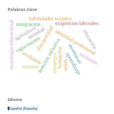
Palabras clave
habilidades sociales
tecnología educacional
exigencias laborales
integración
discapacidad
agricultura
ansiedad
identidad profesional
educación
capacitación
atención inclusiva
enseñanza
formación
exclusión
inclusión
aprendizaje
estrategia
estrés
turismo
Idioma
Español (España)