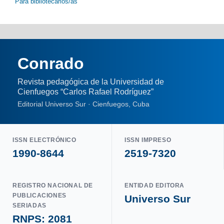
Para bibliotecarios/as
Conrado
Revista pedagógica de la Universidad de
Cienfuegos “Carlos Rafael Rodríguez”
Editorial Universo Sur · Cienfuegos, Cuba
ISSN ELECTRÓNICO
ISSN IMPRESO
1990-8644
2519-7320
REGISTRO NACIONAL DE
ENTIDAD EDITORA
PUBLICACIONES
Universo Sur
SERIADAS
RNPS: 2081