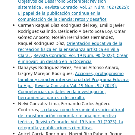
Objetivos de Desarrollo Sostenible: revisión
sistemática
,
Revista Conrado: Vol. 21 Núm. 102 (2025):
El papel de la publicación continua en la
comunicación de la ciencia: retos y desafíos
Carmen Raquel Díaz Rodríguez del Rey, Emilio Javier
Rodríguez Galindo, Desiderio Alberto Sosa Loy, Omar
Gómez Anoceto, Noslén Hernández Hernández,
Raquel Rodríguez Díaz,
Orientación educativa de la
recreación física en la enseñanza artística en Villa
Clara.
,
Revista Conrado: Vol. 19 Núm. 90 (2023): Crear
e innovar: un desafio en la Docencia
Danaysys Rodríguez Pérez, Yennis Alfonso Amaro,
Lizgrey Morejón Rodríguez,
Acciones, protagonismo
familiar y carácter intersectorial del Programa Educa a
tu Hijo
,
Revista Conrado: Vol. 19 Núm. 92 (2023):
Competencias digitales en la investigación,
herramientas para su desarrollo.
Nelvi González Lima, Fernando Carlos Agüero
Contreras,
La danza como herramienta sociocultural
de transformación comunitaria: una perspectiva
teórica
,
Revista Conrado: Vol. 19 Núm. 91 (2023): La
ortografía y publicaciones científicas
Anicel García Rodríguez, Noemí Rizo Rabelo, Roque