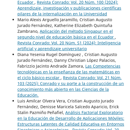
Ecuador
,
Revista Conrado: Vol. 20 Núm. 100 (2024):
Aprendizaje, investigación y publicaciones científicas
pilares de la internalización en la Universidad
Mario Alexis Arguello Jaramillo, Cristian Augusto
Jurado Fernández, Katherine Elizabeth Quintuña
Zambrano,
Aplicación del método Singapur en el
segundo nivel de educación básica en el Ecuador
,
Revista Conrado: Vol. 20 Núm. S1 (2024): Inteligencia
artificial y aprendizaje universitario
Diana Yesenia Rugel Domínguez , Cristian Augusto
Jurado Fernández, Danny Christian López Palacios,
Fabrizzio Jacinto Andrade Zamora,
Las Competencias
tecnológicas en la enseñanza de las matemáticas en
el ciclo básico escolar
,
Revista Conrado: Vol. 21 Núm.
103 (2025): Conrado y su porte a la construcción de un
conocimiento más abierto en las Ciencias de la
Educación.
Luis Amilcar Olvera Vera, Cristian Augusto Jurado
Fernández, Denisse Maricela Salcedo Aparicio, Erick
Stalin Pazmiño Peñafiel,
Análisis Factorial Exploratorio
en la Educación de Desarrollo de Aplicaciones Móviles:
Estructuras Latentes de Calidad Educativa en Entornos
Sincrónicos y Asincrónicos
,
Revista Conrado: Vol. 20