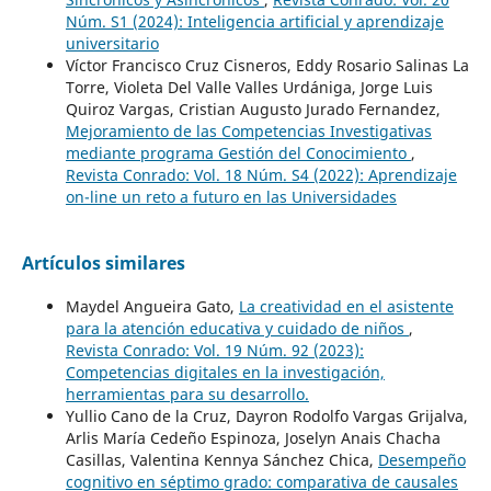
Núm. S1 (2024): Inteligencia artificial y aprendizaje
universitario
Víctor Francisco Cruz Cisneros, Eddy Rosario Salinas La
Torre, Violeta Del Valle Valles Urdániga, Jorge Luis
Quiroz Vargas, Cristian Augusto Jurado Fernandez,
Mejoramiento de las Competencias Investigativas
mediante programa Gestión del Conocimiento
,
Revista Conrado: Vol. 18 Núm. S4 (2022): Aprendizaje
on-line un reto a futuro en las Universidades
Artículos similares
Maydel Angueira Gato,
La creatividad en el asistente
para la atención educativa y cuidado de niños
,
Revista Conrado: Vol. 19 Núm. 92 (2023):
Competencias digitales en la investigación,
herramientas para su desarrollo.
Yullio Cano de la Cruz, Dayron Rodolfo Vargas Grijalva,
Arlis María Cedeño Espinoza, Joselyn Anais Chacha
Casillas, Valentina Kennya Sánchez Chica,
Desempeño
cognitivo en séptimo grado: comparativa de causales