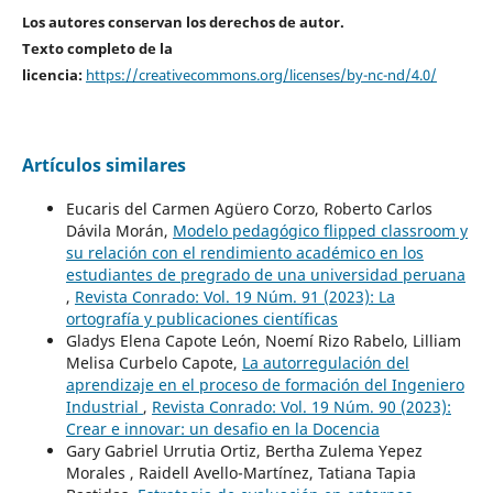
Los autores conservan los derechos de autor.
Texto completo de la
licencia:
https://creativecommons.org/licenses/by-nc-nd/4.0/
Artículos similares
Eucaris del Carmen Agüero Corzo, Roberto Carlos
Dávila Morán,
Modelo pedagógico flipped classroom y
su relación con el rendimiento académico en los
estudiantes de pregrado de una universidad peruana
,
Revista Conrado: Vol. 19 Núm. 91 (2023): La
ortografía y publicaciones científicas
Gladys Elena Capote León, Noemí Rizo Rabelo, Lilliam
Melisa Curbelo Capote,
La autorregulación del
aprendizaje en el proceso de formación del Ingeniero
Industrial
,
Revista Conrado: Vol. 19 Núm. 90 (2023):
Crear e innovar: un desafio en la Docencia
Gary Gabriel Urrutia Ortiz, Bertha Zulema Yepez
Morales , Raidell Avello-Martínez, Tatiana Tapia