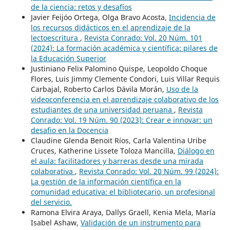
de la ciencia: retos y desafíos
Javier Feijóo Ortega, Olga Bravo Acosta,
Incidencia de
los recursos didácticos en el aprendizaje de la
lectoescritura
,
Revista Conrado: Vol. 20 Núm. 101
(2024): La formación académica y científica: pilares de
la Educación Superior
Justiniano Felix Palomino Quispe, Leopoldo Choque
Flores, Luis Jimmy Clemente Condori, Luis Villar Requis
Carbajal, Roberto Carlos Dávila Morán,
Uso de la
videoconferencia en el aprendizaje colaborativo de los
estudiantes de una universidad peruana
,
Revista
Conrado: Vol. 19 Núm. 90 (2023): Crear e innovar: un
desafio en la Docencia
Claudine Glenda Benoit Ríos, Carla Valentina Uribe
Cruces, Katherine Lissete Toloza Mancilla,
Diálogo en
el aula: facilitadores y barreras desde una mirada
colaborativa
,
Revista Conrado: Vol. 20 Núm. 99 (2024):
La gestión de la información científica en la
comunidad educativa: el bibliotecario, un profesional
del servicio.
Ramona Elvira Araya, Dallys Graell, Kenia Mela, María
Isabel Ashaw,
Validación de un instrumento para