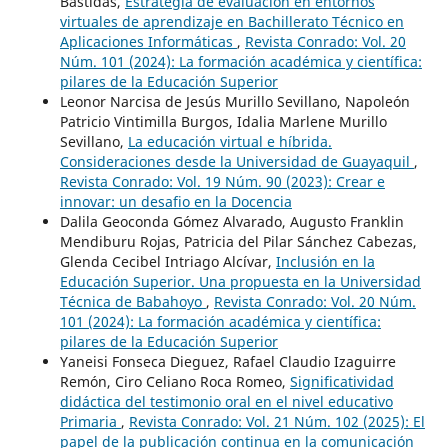
Bastidas,
Estrategia de evaluación en entornos
virtuales de aprendizaje en Bachillerato Técnico en
Aplicaciones Informáticas
,
Revista Conrado: Vol. 20
Núm. 101 (2024): La formación académica y científica:
pilares de la Educación Superior
Leonor Narcisa de Jesús Murillo Sevillano, Napoleón
Patricio Vintimilla Burgos, Idalia Marlene Murillo
Sevillano,
La educación virtual e híbrida.
Consideraciones desde la Universidad de Guayaquil
,
Revista Conrado: Vol. 19 Núm. 90 (2023): Crear e
innovar: un desafio en la Docencia
Dalila Geoconda Gómez Alvarado, Augusto Franklin
Mendiburu Rojas, Patricia del Pilar Sánchez Cabezas,
Glenda Cecibel Intriago Alcívar,
Inclusión en la
Educación Superior. Una propuesta en la Universidad
Técnica de Babahoyo
,
Revista Conrado: Vol. 20 Núm.
101 (2024): La formación académica y científica:
pilares de la Educación Superior
Yaneisi Fonseca Dieguez, Rafael Claudio Izaguirre
Remón, Ciro Celiano Roca Romeo,
Significatividad
didáctica del testimonio oral en el nivel educativo
Primaria
,
Revista Conrado: Vol. 21 Núm. 102 (2025): El
papel de la publicación continua en la comunicación