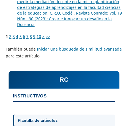
medir la mediación docente en la micro planificación
de estrategias de aprendizajes en la facultad ciencias
de la educación, C.R.U. Coclé
,
Revista Conrado: Vol. 19
Núm. 90 (2023): Crear e innovar: un desafio en la
Docencia
1
2
3
4
5
6
7
8
9
10
>
>>
También puede
Iniciar una búsqueda de similitud avanzada
para este artículo.
RC
INSTRUCTIVOS
Plantilla de artículos