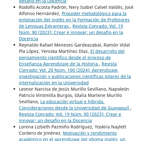
desafio en la Docencia
Rodolfo Acosta Padrón, Nery Isabel Calvet Valdés, José
Alfonso Hernández,
Proceder metodológico para la
entonación del inglés en la Formación de Profesores
de Lenguas Extranjeras
,
Revista Conrado: Vol. 19
Núm. 90 (2023): Crear e innovar: un desafio en la
Docencia
Reynaldo Rafael Meneses Gardeazabal, Ramón Vidal
Pla López, Yeniska Martínez Díaz,
El desarrollo del
pensamiento científico desde el proceso de
Enseñanza Aprendizaje de la Historia
,
Revista
Conrado: Vol. 20 Núm. 100 (2024): Aprendizaje,
investigación y publicaciones científicas pilares de la
internalización en la Universidad
Leonor Narcisa de Jesús Murillo Sevillano, Napoleón
Patricio Vintimilla Burgos, Idalia Marlene Murillo
Sevillano,
La educación virtual e híbrida.
Consideraciones desde la Universidad de Guayaquil
,
Revista Conrado: Vol. 19 Núm. 90 (2023): Crear e
innovar: un desafio en la Docencia
Lorena Lizbeth Pazmiño Rodríguez, Yoskira Naylett
Cordero de Jiménez,
Motivación y rendimiento
académico en el aprendizaje del idioma inglés: un