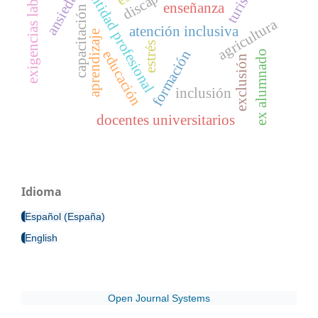
exigencias laborales
identidad profesional
turismo
ansiedad
enseñanza
capacitación
agricultura
atención inclusiva
aprendizaje
estrés
formación
educación
ex alumnado
exclusión
inclusión
docentes universitarios
Idioma
Español (España)
English
Open Journal Systems