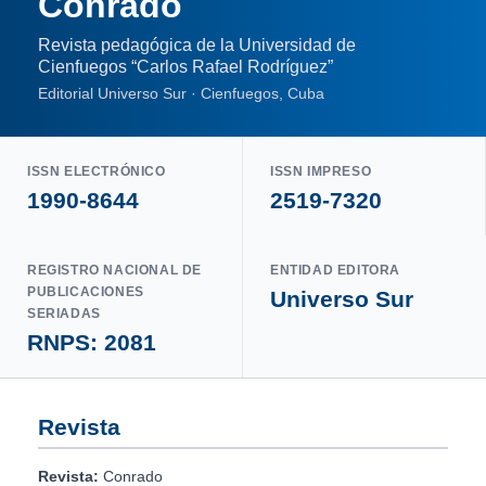
Conrado
Revista pedagógica de la Universidad de
Cienfuegos “Carlos Rafael Rodríguez”
Editorial Universo Sur · Cienfuegos, Cuba
ISSN ELECTRÓNICO
ISSN IMPRESO
1990-8644
2519-7320
REGISTRO NACIONAL DE
ENTIDAD EDITORA
PUBLICACIONES
Universo Sur
SERIADAS
RNPS: 2081
Revista
Revista:
Conrado