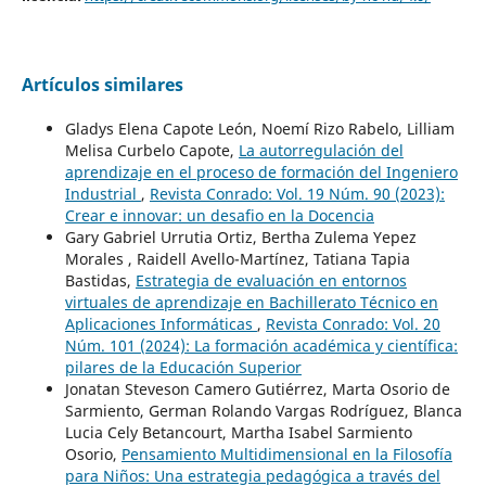
Artículos similares
Gladys Elena Capote León, Noemí Rizo Rabelo, Lilliam
Melisa Curbelo Capote,
La autorregulación del
aprendizaje en el proceso de formación del Ingeniero
Industrial
,
Revista Conrado: Vol. 19 Núm. 90 (2023):
Crear e innovar: un desafio en la Docencia
Gary Gabriel Urrutia Ortiz, Bertha Zulema Yepez
Morales , Raidell Avello-Martínez, Tatiana Tapia
Bastidas,
Estrategia de evaluación en entornos
virtuales de aprendizaje en Bachillerato Técnico en
Aplicaciones Informáticas
,
Revista Conrado: Vol. 20
Núm. 101 (2024): La formación académica y científica:
pilares de la Educación Superior
Jonatan Steveson Camero Gutiérrez, Marta Osorio de
Sarmiento, German Rolando Vargas Rodríguez, Blanca
Lucia Cely Betancourt, Martha Isabel Sarmiento
Osorio,
Pensamiento Multidimensional en la Filosofía
para Niños: Una estrategia pedagógica a través del