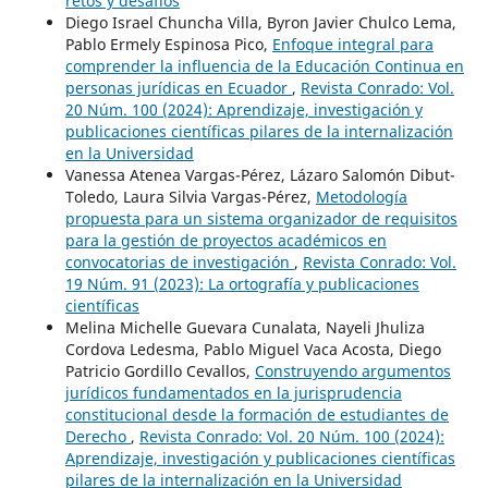
retos y desafíos
Diego Israel Chuncha Villa, Byron Javier Chulco Lema,
Pablo Ermely Espinosa Pico,
Enfoque integral para
comprender la influencia de la Educación Continua en
personas jurídicas en Ecuador
,
Revista Conrado: Vol.
20 Núm. 100 (2024): Aprendizaje, investigación y
publicaciones científicas pilares de la internalización
en la Universidad
Vanessa Atenea Vargas-Pérez, Lázaro Salomón Dibut-
Toledo, Laura Silvia Vargas-Pérez,
Metodología
propuesta para un sistema organizador de requisitos
para la gestión de proyectos académicos en
convocatorias de investigación
,
Revista Conrado: Vol.
19 Núm. 91 (2023): La ortografía y publicaciones
científicas
Melina Michelle Guevara Cunalata, Nayeli Jhuliza
Cordova Ledesma, Pablo Miguel Vaca Acosta, Diego
Patricio Gordillo Cevallos,
Construyendo argumentos
jurídicos fundamentados en la jurisprudencia
constitucional desde la formación de estudiantes de
Derecho
,
Revista Conrado: Vol. 20 Núm. 100 (2024):
Aprendizaje, investigación y publicaciones científicas
pilares de la internalización en la Universidad