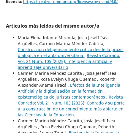
licencia:
https://creativecommons.org/licenses/by-nc-nd/4.0/
Artículos más leídos del mismo autor/a
María Elena Infante Miranda, Josía Jeseff Isea
Argüelles, Carmen Marina Méndez Cabrita,
Construcción del pensamiento crítico desde la praxis
dialógica en el aula universitaria
,
Revista Conrado:
Vol. 21 Núm. 105 (2025): Inteligencia artificial y
aprendizaje universitario
Carmen Marina Méndez Cabrita , Josía Jeseff Isea
Argüelles , Rosa Evelyn Chuga Quemac , Roberth
Alexander Anamá Tiracá ,
Efectos de la Inteligencia
Artificial y la digitalización en la formación
epistemológica de juristas contemporáneos
,
Revista
Conrado: Vol. 21 Núm. 103 (2025): Conrado y su porte
a la construcción de un conocimiento más abierto en
las Ciencias de la Educación.
Carmen Marina Méndez Cabrita, Josía Jeseff Isea
Argüelles , Rosa Evelyn Chuga Quemac, Roberth
Alexander Anamá Tiracá,
Efectos de la Inteligencia