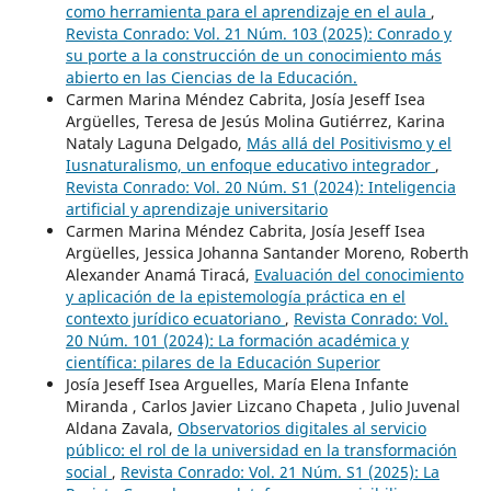
como herramienta para el aprendizaje en el aula
,
Revista Conrado: Vol. 21 Núm. 103 (2025): Conrado y
su porte a la construcción de un conocimiento más
abierto en las Ciencias de la Educación.
Carmen Marina Méndez Cabrita, Josía Jeseff Isea
Argüelles, Teresa de Jesús Molina Gutiérrez, Karina
Nataly Laguna Delgado,
Más allá del Positivismo y el
Iusnaturalismo, un enfoque educativo integrador
,
Revista Conrado: Vol. 20 Núm. S1 (2024): Inteligencia
artificial y aprendizaje universitario
Carmen Marina Méndez Cabrita, Josía Jeseff Isea
Argüelles, Jessica Johanna Santander Moreno, Roberth
Alexander Anamá Tiracá,
Evaluación del conocimiento
y aplicación de la epistemología práctica en el
contexto jurídico ecuatoriano
,
Revista Conrado: Vol.
20 Núm. 101 (2024): La formación académica y
científica: pilares de la Educación Superior
Josía Jeseff Isea Arguelles, María Elena Infante
Miranda , Carlos Javier Lizcano Chapeta , Julio Juvenal
Aldana Zavala,
Observatorios digitales al servicio
público: el rol de la universidad en la transformación
social
,
Revista Conrado: Vol. 21 Núm. S1 (2025): La