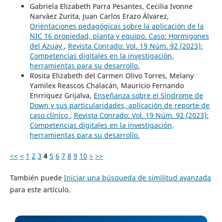
Gabriela Elizabeth Parra Pesantes, Cecilia Ivonne
Narváez Zurita, Juan Carlos Erazo Álvarez,
Orientaciones pedagógicas sobre la aplicación de la
NIC 16 propiedad, planta y equipo. Caso: Hormigones
del Azuay
,
Revista Conrado: Vol. 19 Núm. 92 (2023):
Competencias digitales en la investigación,
herramientas para su desarrollo.
Rosita Elizabeth del Carmen Olivo Torres, Melany
Yamilex Reascos Chalacán, Mauricio Fernando
Enrriquez Grijalva,
Enseñanza sobre el Síndrome de
Down y sus particularidades, aplicación de reporte de
caso clínico
,
Revista Conrado: Vol. 19 Núm. 92 (2023):
Competencias digitales en la investigación,
herramientas para su desarrollo.
<<
<
1
2
3
4
5
6
7
8
9
10
>
>>
También puede
Iniciar una búsqueda de similitud avanzada
para este artículo.