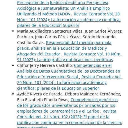
Percepción de la Justicia desde una Perspectiva
Axiológica e Iusnaturalista: Un Análisis Empírico
Utilizando el Método IADOV
,
Revista Conrado: Vol. 20
Núm. 101 (2024): La formación académica y científica:
pilares de la Educación Superior
María Auxiliadora Santacruz Vélez, Juan Carlos Álvarez
Pacheco, Juan Carlos Pérez Ycaza, Sergio Hernando
Castillo Galvis,
Responsabilidad médica por mala
praxis, análisis en la e Educación de Médicos y
Abogados del Ecuador
,
Revista Conrado: Vol. 19 Núm.
91 (2023): La ortografía y publicaciones científicas
Cliffor Jerry Herrera Castrillo,
Competencias en el
Análisis de Datos Cuantitativos de los Doctorandos en
Educación e Intervención Social
,
Revista Conrado: Vol.
20 Núm. 101 (2024): La formación académica y
científica: pilares de la Educación Superior
Aydeé Rivera de Parada, Débora Mainegra Fernández,
Elia Elizabeth Pineda Rivas,
Competencias genéricas
de los graduados universitarios priorizadas por los
empleadores de Centroamérica y el Caribe
,
Revista
Conrado: Vol. 21 Núm. 102 (2025): El papel de la
publicación continua en la comunicación de la ciencia: