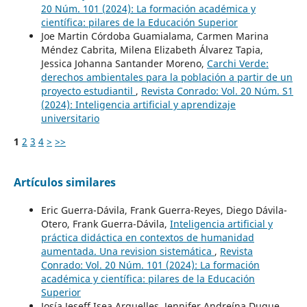
20 Núm. 101 (2024): La formación académica y
científica: pilares de la Educación Superior
Joe Martin Córdoba Guamialama, Carmen Marina
Méndez Cabrita, Milena Elizabeth Álvarez Tapia,
Jessica Johanna Santander Moreno,
Carchi Verde:
derechos ambientales para la población a partir de un
proyecto estudiantil
,
Revista Conrado: Vol. 20 Núm. S1
(2024): Inteligencia artificial y aprendizaje
universitario
1
2
3
4
>
>>
Artículos similares
Eric Guerra-Dávila, Frank Guerra-Reyes, Diego Dávila-
Otero, Frank Guerra-Dávila,
Inteligencia artificial y
práctica didáctica en contextos de humanidad
aumentada. Una revision sistemática
,
Revista
Conrado: Vol. 20 Núm. 101 (2024): La formación
académica y científica: pilares de la Educación
Superior
Josía Jeseff Isea Arguelles, Jennifer Andreína Duque