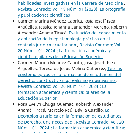
habilidades investigativas en la Carrera de Medicina
,
Revista Conrado: Vol. 19 Núm. 91 (2023): La ortografía
y publicaciones científicas
Carmen Marina Méndez Cabrita, Josía Jeseff Isea
Argüelles, Jessica Johanna Santander Moreno, Roberth
Alexander Anamá Tiracá,
Evaluación del conocimiento
y aplicación de la epistemología práctica en el
contexto jurídico ecuatoriano
,
Revista Conrado: Vol.
20 Núm. 101 (2024): La formación académica y
científica: pilares de la Educación Superior
Carmen Marina Méndez Cabrita, Josía Jeseff Isea
Argüelles, Teresa de Jesús Molina Gutiérrez,
Teorías
epistemológicas en la formación de estudiantes del
derecho: constructivismo, realismo y positivismo
,
Revista Conrado: Vol. 20 Núm. 101 (2024): La
formación académica y científica: pilares de la
Educación Superior
Rosa Evelyn Chuga Quemac, Roberth Alexander
Anamá Tiracá, Marcelo Raúl Dávila Castillo,
La
Deontología Jurídica en la formación de estudiantes
de Derecho, una necesidad
,
Revista Conrado: Vol. 20
Núm. 101 (2024): La formación académica y científica: