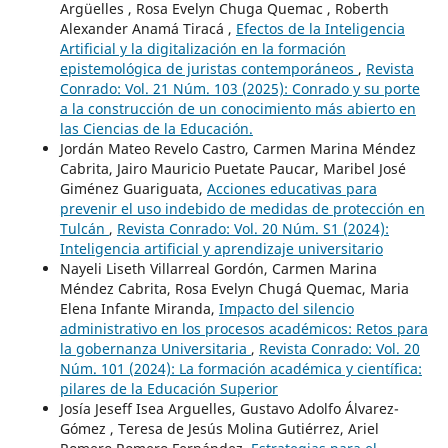
Argüelles , Rosa Evelyn Chuga Quemac , Roberth
Alexander Anamá Tiracá ,
Efectos de la Inteligencia
Artificial y la digitalización en la formación
epistemológica de juristas contemporáneos
,
Revista
Conrado: Vol. 21 Núm. 103 (2025): Conrado y su porte
a la construcción de un conocimiento más abierto en
las Ciencias de la Educación.
Jordán Mateo Revelo Castro, Carmen Marina Méndez
Cabrita, Jairo Mauricio Puetate Paucar, Maribel José
Giménez Guariguata,
Acciones educativas para
prevenir el uso indebido de medidas de protección en
Tulcán
,
Revista Conrado: Vol. 20 Núm. S1 (2024):
Inteligencia artificial y aprendizaje universitario
Nayeli Liseth Villarreal Gordón, Carmen Marina
Méndez Cabrita, Rosa Evelyn Chugá Quemac, Maria
Elena Infante Miranda,
Impacto del silencio
administrativo en los procesos académicos: Retos para
la gobernanza Universitaria
,
Revista Conrado: Vol. 20
Núm. 101 (2024): La formación académica y científica:
pilares de la Educación Superior
Josía Jeseff Isea Arguelles, Gustavo Adolfo Álvarez-
Gómez , Teresa de Jesús Molina Gutiérrez, Ariel