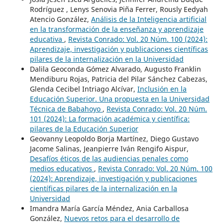
Rodríguez , Lenys Senovia Piña Ferrer, Rously Eedyah
Atencio González,
Análisis de la Inteligencia artificial
en la transformación de la enseñanza y aprendizaje
educativa
,
Revista Conrado: Vol. 20 Núm. 100 (2024):
Aprendizaje, investigación y publicaciones científicas
pilares de la internalización en la Universidad
Dalila Geoconda Gómez Alvarado, Augusto Franklin
Mendiburu Rojas, Patricia del Pilar Sánchez Cabezas,
Glenda Cecibel Intriago Alcívar,
Inclusión en la
Educación Superior. Una propuesta en la Universidad
Técnica de Babahoyo
,
Revista Conrado: Vol. 20 Núm.
101 (2024): La formación académica y científica:
pilares de la Educación Superior
Geovanny Leopoldo Borja Martínez, Diego Gustavo
Jacome Salinas, Jeanpierre Iván Rengifo Aispur,
Desafíos éticos de las audiencias penales como
medios educativos
,
Revista Conrado: Vol. 20 Núm. 100
(2024): Aprendizaje, investigación y publicaciones
científicas pilares de la internalización en la
Universidad
Imandra María García Méndez, Ania Carballosa
González,
Nuevos retos para el desarrollo de