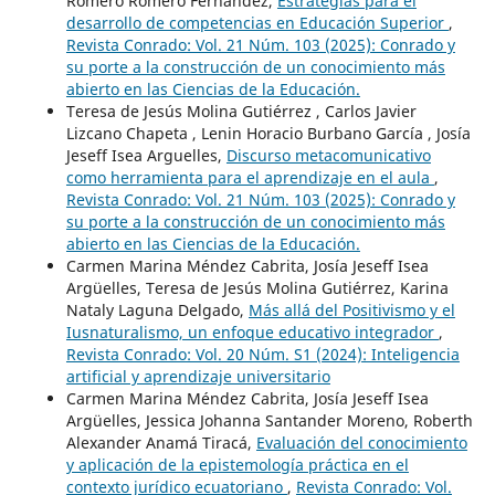
Romero Romero Fernández,
Estrategias para el
desarrollo de competencias en Educación Superior
,
Revista Conrado: Vol. 21 Núm. 103 (2025): Conrado y
su porte a la construcción de un conocimiento más
abierto en las Ciencias de la Educación.
Teresa de Jesús Molina Gutiérrez , Carlos Javier
Lizcano Chapeta , Lenin Horacio Burbano García , Josía
Jeseff Isea Arguelles,
Discurso metacomunicativo
como herramienta para el aprendizaje en el aula
,
Revista Conrado: Vol. 21 Núm. 103 (2025): Conrado y
su porte a la construcción de un conocimiento más
abierto en las Ciencias de la Educación.
Carmen Marina Méndez Cabrita, Josía Jeseff Isea
Argüelles, Teresa de Jesús Molina Gutiérrez, Karina
Nataly Laguna Delgado,
Más allá del Positivismo y el
Iusnaturalismo, un enfoque educativo integrador
,
Revista Conrado: Vol. 20 Núm. S1 (2024): Inteligencia
artificial y aprendizaje universitario
Carmen Marina Méndez Cabrita, Josía Jeseff Isea
Argüelles, Jessica Johanna Santander Moreno, Roberth
Alexander Anamá Tiracá,
Evaluación del conocimiento
y aplicación de la epistemología práctica en el
contexto jurídico ecuatoriano
,
Revista Conrado: Vol.