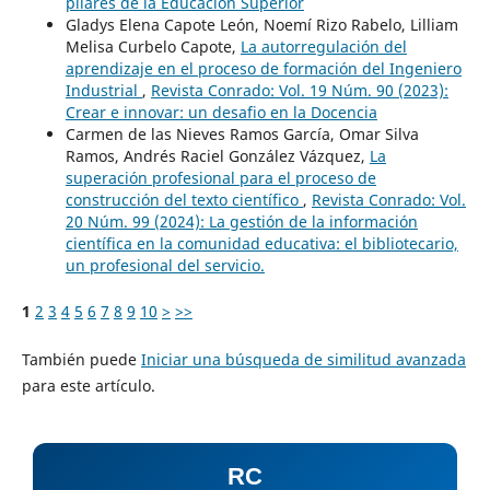
pilares de la Educación Superior
Gladys Elena Capote León, Noemí Rizo Rabelo, Lilliam
Melisa Curbelo Capote,
La autorregulación del
aprendizaje en el proceso de formación del Ingeniero
Industrial
,
Revista Conrado: Vol. 19 Núm. 90 (2023):
Crear e innovar: un desafio en la Docencia
Carmen de las Nieves Ramos García, Omar Silva
Ramos, Andrés Raciel González Vázquez,
La
superación profesional para el proceso de
construcción del texto científico
,
Revista Conrado: Vol.
20 Núm. 99 (2024): La gestión de la información
científica en la comunidad educativa: el bibliotecario,
un profesional del servicio.
1
2
3
4
5
6
7
8
9
10
>
>>
También puede
Iniciar una búsqueda de similitud avanzada
para este artículo.
RC