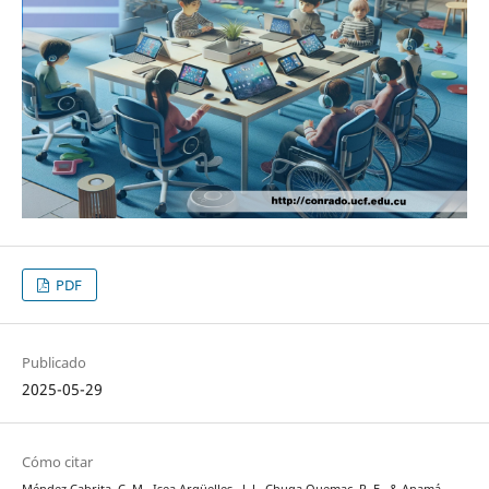
PDF
Publicado
2025-05-29
Cómo citar
Méndez Cabrita, C. M., Isea Argüelles , J. J., Chuga Quemac, R. E., & Anamá