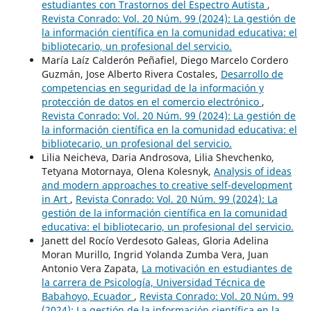
estudiantes con Trastornos del Espectro Autista
,
Revista Conrado: Vol. 20 Núm. 99 (2024): La gestión de
la información científica en la comunidad educativa: el
bibliotecario, un profesional del servicio.
María Laíz Calderón Peñafiel, Diego Marcelo Cordero
Guzmán, Jose Alberto Rivera Costales,
Desarrollo de
competencias en seguridad de la información y
protección de datos en el comercio electrónico
,
Revista Conrado: Vol. 20 Núm. 99 (2024): La gestión de
la información científica en la comunidad educativa: el
bibliotecario, un profesional del servicio.
Lilia Neicheva, Daria Androsova, Lilia Shevchenko,
Tetyana Motornaya, Olena Kolesnyk,
Analysis of ideas
and modern approaches to creative self-development
in Art
,
Revista Conrado: Vol. 20 Núm. 99 (2024): La
gestión de la información científica en la comunidad
educativa: el bibliotecario, un profesional del servicio.
Janett del Rocío Verdesoto Galeas, Gloria Adelina
Moran Murillo, Ingrid Yolanda Zumba Vera, Juan
Antonio Vera Zapata,
La motivación en estudiantes de
la carrera de Psicología, Universidad Técnica de
Babahoyo, Ecuador
,
Revista Conrado: Vol. 20 Núm. 99
(2024): La gestión de la información científica en la