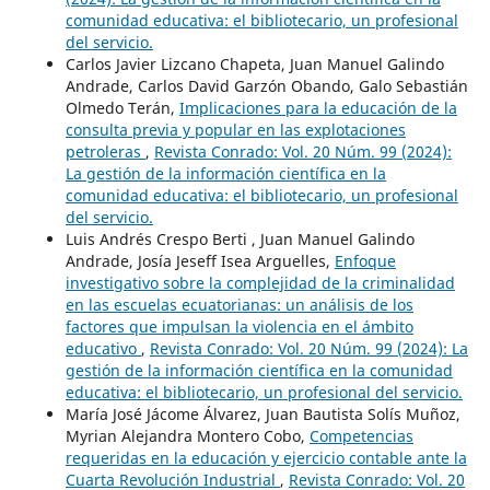
comunidad educativa: el bibliotecario, un profesional
del servicio.
Carlos Javier Lizcano Chapeta, Juan Manuel Galindo
Andrade, Carlos David Garzón Obando, Galo Sebastián
Olmedo Terán,
Implicaciones para la educación de la
consulta previa y popular en las explotaciones
petroleras
,
Revista Conrado: Vol. 20 Núm. 99 (2024):
La gestión de la información científica en la
comunidad educativa: el bibliotecario, un profesional
del servicio.
Luis Andrés Crespo Berti , Juan Manuel Galindo
Andrade, Josía Jeseff Isea Arguelles,
Enfoque
investigativo sobre la complejidad de la criminalidad
en las escuelas ecuatorianas: un análisis de los
factores que impulsan la violencia en el ámbito
educativo
,
Revista Conrado: Vol. 20 Núm. 99 (2024): La
gestión de la información científica en la comunidad
educativa: el bibliotecario, un profesional del servicio.
María José Jácome Álvarez, Juan Bautista Solís Muñoz,
Myrian Alejandra Montero Cobo,
Competencias
requeridas en la educación y ejercicio contable ante la
Cuarta Revolución Industrial
,
Revista Conrado: Vol. 20