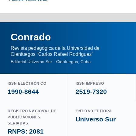
Conrado
Revista pedagógica de la Universidad de
Cienfuegos “Carlos Rafael Rodríguez”
Editorial Universo Sur · Cienfuegos, Cuba
ISSN ELECTRÓNICO
ISSN IMPRESO
1990-8644
2519-7320
REGISTRO NACIONAL DE
ENTIDAD EDITORA
PUBLICACIONES
Universo Sur
SERIADAS
RNPS: 2081