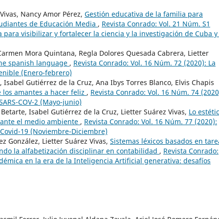
 Vivas, Nancy Amor Pérez,
Gestión educativa de la familia para
tudiantes de Educación Media
,
Revista Conrado: Vol. 21 Núm. S1
ara visibilizar y fortalecer la ciencia y la investigación de Cuba y
 Carmen Mora Quintana, Regla Dolores Quesada Cabrera, Lietter
the spanish language
,
Revista Conrado: Vol. 16 Núm. 72 (2020): La
enible (Enero-febrero)
 Isabel Gutiérrez de la Cruz, Ana Ibys Torres Blanco, Elvis Chapis
 los amantes a hacer feliz
,
Revista Conrado: Vol. 16 Núm. 74 (2020
 SARS-COV-2 (Mayo-junio)
tarte, Isabel Gutiérrez de la Cruz, Lietter Suárez Vivas,
Lo estéti
 ante el medio ambiente
,
Revista Conrado: Vol. 16 Núm. 77 (2020):
 Covid-19 (Noviembre-Diciembre)
z González, Lietter Suárez Vivas,
Sistemas léxicos basados en tare
ndo la alfabetización disciplinar en contabilidad
,
Revista Conrado:
émica en la era de la Inteligencia Artificial generativa: desafíos