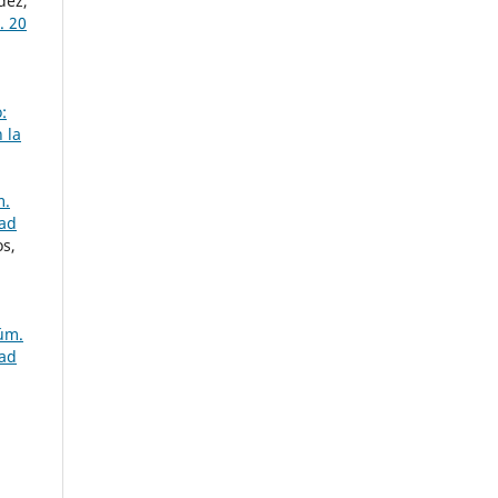
dez,
. 20
:
 la
m.
dad
os,
Núm.
dad