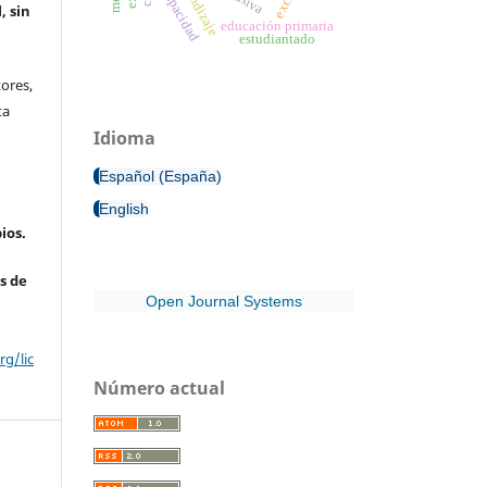
discapacidad
aprendizaje
, sin
educación primaria
estudiantado
ores,
ta
Idioma
Español (España)
English
ios.
s de
Open Journal Systems
g/lic
Número actual