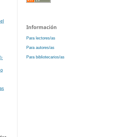
 el
Información
Para lectores/as
Para autores/as
Para bibliotecarios/as
):
co
as