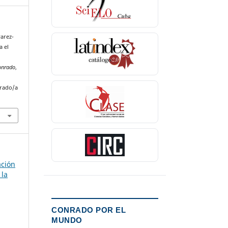
varez-
a el
onrado
,
nrado/a
ación
 la
CONRADO POR EL
MUNDO