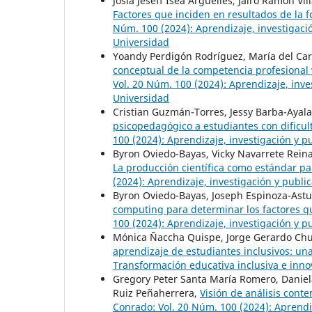
Josía Jeseff Isea Arguelles, Jairo Ramón Vi
Factores que inciden en resultados de la 
Núm. 100 (2024): Aprendizaje, investigación
Universidad
Yoandy Perdigón Rodríguez, María del Ca
conceptual de la competencia profesional 
Vol. 20 Núm. 100 (2024): Aprendizaje, inves
Universidad
Cristian Guzmán-Torres, Jessy Barba-Ayala
psicopedagógico a estudiantes con dificu
100 (2024): Aprendizaje, investigación y pu
Byron Oviedo-Bayas, Vicky Navarrete Reina
La producción científica como estándar pa
(2024): Aprendizaje, investigación y public
Byron Oviedo-Bayas, Joseph Espinoza-Astud
computing para determinar los factores qu
100 (2024): Aprendizaje, investigación y pu
Mónica Ñaccha Quispe, Jorge Gerardo Chuq
aprendizaje de estudiantes inclusivos: una
Transformación educativa inclusiva e inn
Gregory Peter Santa María Romero, Daniela
Ruiz Peñaherrera,
Visión de análisis con
Conrado: Vol. 20 Núm. 100 (2024): Aprendiza