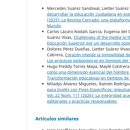
Mercedes Suárez Sandoval, Lietter Suárez
desarrollar la educación ciudadana en es
(2025): La Revista Conrado: una plataforma p
Mundo
Carlos Lázaro Nodals García, Eugenia del
Suárez Vivas,
Challenges of the media to 
Educación Superior por un desarrollo sost
Dolores Pérez Dueñas, Lietter Suárez Vivas,
Cabrera,
Corazón impide la inmovilidad de
Los procesos pedagógicos en tiempos del
Hugo Freddy Torres Maya, Maylé Contrera Be
como una dimensión esencial del hombre
Transformación educativas en tiempos de
Miladys Álvarez Migueles, Ramón Rodrígue
para Inglés con Fines Específicos: impulsa
Vol. 22 Núm. 111 (2026): La integridad acad
editoriales y prácticas responsables
Artículos similares