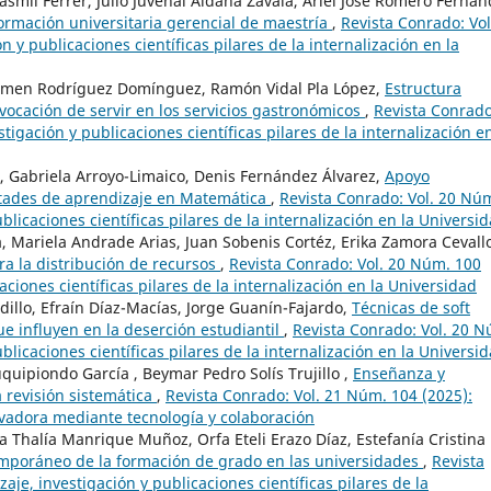
llasmil Ferrer, Julio Juvenal Aldana Zavala, Ariel José Romero Fernán
formación universitaria gerencial de maestría
,
Revista Conrado: Vol
 y publicaciones científicas pilares de la internalización en la
rmen Rodríguez Domínguez, Ramón Vidal Pla López,
Estructura
vocación de servir en los servicios gastronómicos
,
Revista Conrado
tigación y publicaciones científicas pilares de la internalización en
, Gabriela Arroyo-Limaico, Denis Fernández Álvarez,
Apoyo
ltades de aprendizaje en Matemática
,
Revista Conrado: Vol. 20 Nú
blicaciones científicas pilares de la internalización en la Universi
, Mariela Andrade Arias, Juan Sobenis Cortéz, Erika Zamora Cevall
ra la distribución de recursos
,
Revista Conrado: Vol. 20 Núm. 100
aciones científicas pilares de la internalización en la Universidad
illo, Efraín Díaz-Macías, Jorge Guanín-Fajardo,
Técnicas de soft
e influyen en la deserción estudiantil
,
Revista Conrado: Vol. 20 
blicaciones científicas pilares de la internalización en la Universi
uipiondo García , Beymar Pedro Solís Trujillo ,
Enseñanza y
 revisión sistemática
,
Revista Conrado: Vol. 21 Núm. 104 (2025):
ovadora mediante tecnología y colaboración
 Thalía Manrique Muñoz, Orfa Eteli Erazo Díaz, Estefanía Cristina
temporáneo de la formación de grado en las universidades
,
Revista
je, investigación y publicaciones científicas pilares de la