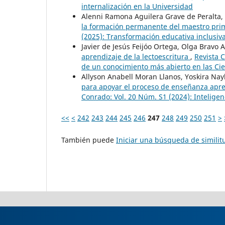
internalización en la Universidad
Alenni Ramona Aguilera Grave de Peralta
la formación permanente del maestro prim
(2025): Transformación educativa inclusiv
Javier de Jesús Feijóo Ortega, Olga Bravo A
aprendizaje de la lectoescritura
,
Revista 
de un conocimiento más abierto en las Cie
Allyson Anabell Moran Llanos, Yoskira Nay
para apoyar el proceso de enseñanza apre
Conrado: Vol. 20 Núm. S1 (2024): Inteligenc
<<
<
242
243
244
245
246
247
248
249
250
251
>
También puede
Iniciar una búsqueda de simili