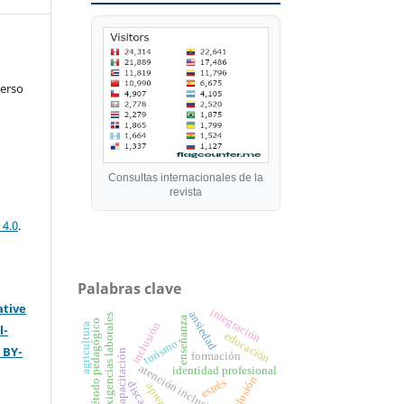
verso
Consultas internacionales de la
revista
 4.0
.
Palabras clave
ative
integración
ansiedad
exigencias laborales
enseñanza
método pedagógico
inclusión
agricultura
l-
educación
turismo
 BY-
capacitación
formación
atención inclusiva
identidad profesional
exclusión
estrés