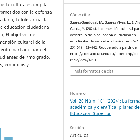
e la cultura es un pilar
rometidos con la defensa
Cómo citar
adana, la tolerancia, la
Suárez-Sandoval, M., Suárez Vivas, L., & Al
s de educación ciudadana
García, Y. (2024). La dimensión cultural par
. El objetivo fue
desarrollo de la educación ciudadana en
estudiantes de secundaria básica.
Revista C
mensión cultural de la
20
(101), 432–442. Recuperado a partir de
iento martiano para el
https://conrado.ucf.edu.cu/index.php/co
studiantes de 7mo grado.
rticle/view/4191
s, empíricos y
Más formatos de cita
Número
Vol. 20 Núm. 101 (2024): La form
académica y científica: pilares de
Educación Superior
Sección
Artículos