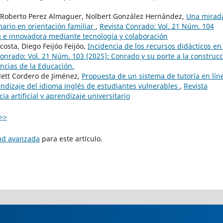
, Roberto Perez Almaguer, Nolbert González Hernández,
Una mirad
ario en orientación familiar
,
Revista Conrado: Vol. 21 Núm. 104
a e innovadora mediante tecnología y colaboración
costa, Diego Feijóo Feijóo,
Incidencia de los recursos didácticos en 
Conrado: Vol. 21 Núm. 103 (2025): Conrado y su porte a la construc
ncias de la Educación.
lett Cordero de Jiménez,
Propuesta de un sistema de tutoría en lín
ndizaje del idioma inglés de estudiantes vulnerables
,
Revista
ia artificial y aprendizaje universitario
>>
tud avanzada
para este artículo.