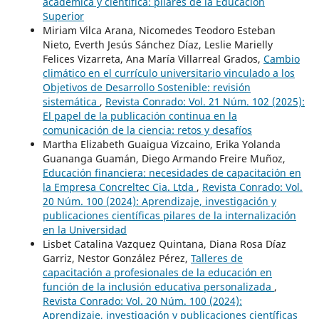
académica y científica: pilares de la Educación
Superior
Miriam Vilca Arana, Nicomedes Teodoro Esteban
Nieto, Everth Jesús Sánchez Díaz, Leslie Marielly
Felices Vizarreta, Ana María Villarreal Grados,
Cambio
climático en el currículo universitario vinculado a los
Objetivos de Desarrollo Sostenible: revisión
sistemática
,
Revista Conrado: Vol. 21 Núm. 102 (2025):
El papel de la publicación continua en la
comunicación de la ciencia: retos y desafíos
Martha Elizabeth Guaigua Vizcaino, Erika Yolanda
Guananga Guamán, Diego Armando Freire Muñoz,
Educación financiera: necesidades de capacitación en
la Empresa Concreltec Cia. Ltda
,
Revista Conrado: Vol.
20 Núm. 100 (2024): Aprendizaje, investigación y
publicaciones científicas pilares de la internalización
en la Universidad
Lisbet Catalina Vazquez Quintana, Diana Rosa Díaz
Garriz, Nestor González Pérez,
Talleres de
capacitación a profesionales de la educación en
función de la inclusión educativa personalizada
,
Revista Conrado: Vol. 20 Núm. 100 (2024):
Aprendizaje, investigación y publicaciones científicas