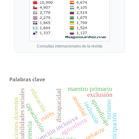
Consultas internacionales de la revista
Palabras clave
maestro primario
educación
habilidades sociales
discapacidad
exclusión
ansiedad
innovaciones docentes
aprendizaje
turismo
inclusión
capacitación
estrés
participación
atención inclusiva
agricultura
experiencia
enseñanza