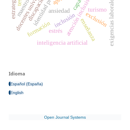
identidad profesional
docentes universitarios
discapacidad
atención inclusiva
estrategia
exigencias laborales
turismo
ansiedad
exclusión
inclusión
enseñanza
formación
estrés
inteligencia artificial
Idioma
Español (España)
English
Open Journal Systems