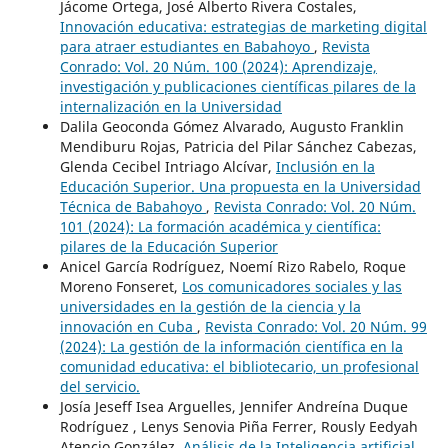
Jácome Ortega, José Alberto Rivera Costales,
Innovación educativa: estrategias de marketing digital
para atraer estudiantes en Babahoyo
,
Revista
Conrado: Vol. 20 Núm. 100 (2024): Aprendizaje,
investigación y publicaciones científicas pilares de la
internalización en la Universidad
Dalila Geoconda Gómez Alvarado, Augusto Franklin
Mendiburu Rojas, Patricia del Pilar Sánchez Cabezas,
Glenda Cecibel Intriago Alcívar,
Inclusión en la
Educación Superior. Una propuesta en la Universidad
Técnica de Babahoyo
,
Revista Conrado: Vol. 20 Núm.
101 (2024): La formación académica y científica:
pilares de la Educación Superior
Anicel García Rodríguez, Noemí Rizo Rabelo, Roque
Moreno Fonseret,
Los comunicadores sociales y las
universidades en la gestión de la ciencia y la
innovación en Cuba
,
Revista Conrado: Vol. 20 Núm. 99
(2024): La gestión de la información científica en la
comunidad educativa: el bibliotecario, un profesional
del servicio.
Josía Jeseff Isea Arguelles, Jennifer Andreína Duque
Rodríguez , Lenys Senovia Piña Ferrer, Rously Eedyah
Atencio González,
Análisis de la Inteligencia artificial