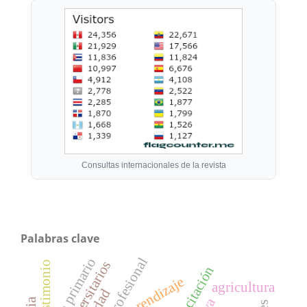
Consultas internacionales de la revista
Palabras clave
maestro primario
testimonio
capacitación
aprendizaje
agricultura