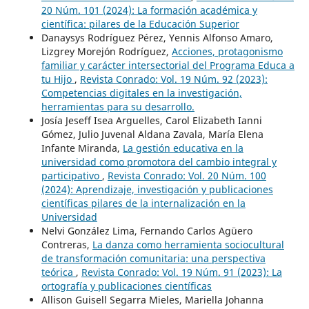
20 Núm. 101 (2024): La formación académica y
científica: pilares de la Educación Superior
Danaysys Rodríguez Pérez, Yennis Alfonso Amaro,
Lizgrey Morejón Rodríguez,
Acciones, protagonismo
familiar y carácter intersectorial del Programa Educa a
tu Hijo
,
Revista Conrado: Vol. 19 Núm. 92 (2023):
Competencias digitales en la investigación,
herramientas para su desarrollo.
Josía Jeseff Isea Arguelles, Carol Elizabeth Ianni
Gómez, Julio Juvenal Aldana Zavala, María Elena
Infante Miranda,
La gestión educativa en la
universidad como promotora del cambio integral y
participativo
,
Revista Conrado: Vol. 20 Núm. 100
(2024): Aprendizaje, investigación y publicaciones
científicas pilares de la internalización en la
Universidad
Nelvi González Lima, Fernando Carlos Agüero
Contreras,
La danza como herramienta sociocultural
de transformación comunitaria: una perspectiva
teórica
,
Revista Conrado: Vol. 19 Núm. 91 (2023): La
ortografía y publicaciones científicas
Allison Guisell Segarra Mieles, Mariella Johanna