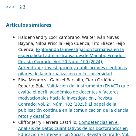
<<
<
1
2
3
Artículos similares
Halder Yandry Loor Zambrano, Walter Iván Navas
Bayona, Nilba Priscila Feijó Cuenca, Tito Eliécer Feijó
Cuenca,
Explorando la investigación formativa en la
especialidad administrativa desde Manabí, Ecuador
,
Revista Conrado: Vol. 20 Núm. 100 (2024):
Aprendizaje, investigación y publicaciones científicas
pilares de la internalización en la Universidad
Elisa Mendoza, Gabisel Barsallo, Ciara Ordóñez,
Roberto Bula,
Validación del instrumento (ENACT) que
evalúa el perfil académico de docentes y factores
motivacionales hacia la investigación
,
Revista
Conrado: Vol. 21 Núm. 102 (2025): El papel de la
publicación continua en la comunicación de la ciencia:
retos y desafíos
Cliffor Jerry Herrera Castrillo,
Competencias en el
Análisis de Datos Cuantitativos de los Doctorandos en
Educación e Intervención Social
,
Revista Conrado: Vol.