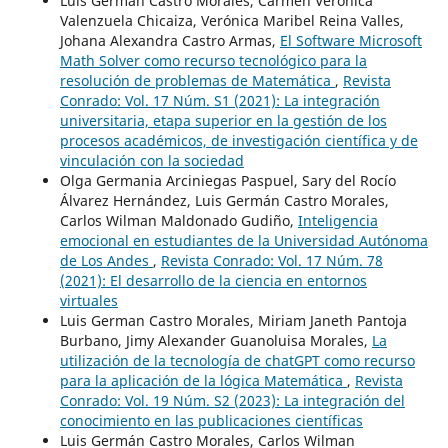
Luis Germán Castro Morales, Carmen Verónica
Valenzuela Chicaiza, Verónica Maribel Reina Valles,
Johana Alexandra Castro Armas,
El Software Microsoft
Math Solver como recurso tecnológico para la
resolución de problemas de Matemática
,
Revista
Conrado: Vol. 17 Núm. S1 (2021): La integración
universitaria, etapa superior en la gestión de los
procesos académicos, de investigación científica y de
vinculación con la sociedad
Olga Germania Arciniegas Paspuel, Sary del Rocío
Álvarez Hernández, Luis Germán Castro Morales,
Carlos Wilman Maldonado Gudiño,
Inteligencia
emocional en estudiantes de la Universidad Autónoma
de Los Andes
,
Revista Conrado: Vol. 17 Núm. 78
(2021): El desarrollo de la ciencia en entornos
virtuales
Luis German Castro Morales, Miriam Janeth Pantoja
Burbano, Jimy Alexander Guanoluisa Morales,
La
utilización de la tecnología de chatGPT como recurso
para la aplicación de la lógica Matemática
,
Revista
Conrado: Vol. 19 Núm. S2 (2023): La integración del
conocimiento en las publicaciones científicas
Luis Germán Castro Morales, Carlos Wilman