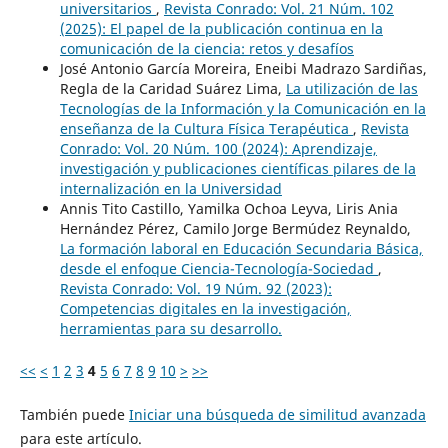
universitarios
,
Revista Conrado: Vol. 21 Núm. 102
(2025): El papel de la publicación continua en la
comunicación de la ciencia: retos y desafíos
José Antonio García Moreira, Eneibi Madrazo Sardiñas,
Regla de la Caridad Suárez Lima,
La utilización de las
Tecnologías de la Información y la Comunicación en la
enseñanza de la Cultura Física Terapéutica
,
Revista
Conrado: Vol. 20 Núm. 100 (2024): Aprendizaje,
investigación y publicaciones científicas pilares de la
internalización en la Universidad
Annis Tito Castillo, Yamilka Ochoa Leyva, Liris Ania
Hernández Pérez, Camilo Jorge Bermúdez Reynaldo,
La formación laboral en Educación Secundaria Básica,
desde el enfoque Ciencia-Tecnología-Sociedad
,
Revista Conrado: Vol. 19 Núm. 92 (2023):
Competencias digitales en la investigación,
herramientas para su desarrollo.
<<
<
1
2
3
4
5
6
7
8
9
10
>
>>
También puede
Iniciar una búsqueda de similitud avanzada
para este artículo.