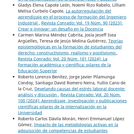
Gladys Elena Capote León, Noemí Rizo Rabelo, Lilliam
Melisa Curbelo Capote,
La autorregulación del
aprendizaje en el proceso de formación del Ingeniero
Industrial
,
Revista Conrado: Vol. 19 Núm. 90 (2023):
Crear e innovar: un desafio en la Docencia
Carmen Marina Méndez Cabrita, Josía Jeseff Isea
Argüelles, Teresa de Jesús Molina Gutiérrez,
Teorías
epistemológicas en la formación de estudiantes del
derecho: constructivismo, realismo y positivismo
,
Revista Conrado: Vol. 20 Núm. 101 (2024): La
formación académica y científica: pilares de la
Educación Superior
Roberto Lorenzo Benítez, Jorge Javier Pilamunga
Condoy, Santiago David Romero Neira, Yullio Cano de
la Cruz,
Develando causas del estrés laboral docente:
análisis y discusión
,
Revista Conrado: Vol. 20 Núm.
100 (2024): Aprendizaje, investigación y publicaciones
científicas pilares de la internalización en la
Universidad
Roberto Carlos Dávila Morán, Henri Emmanuel López
Gómez,
Impacto de las metodologías activas en la
adquisición de competencias de estudiantes