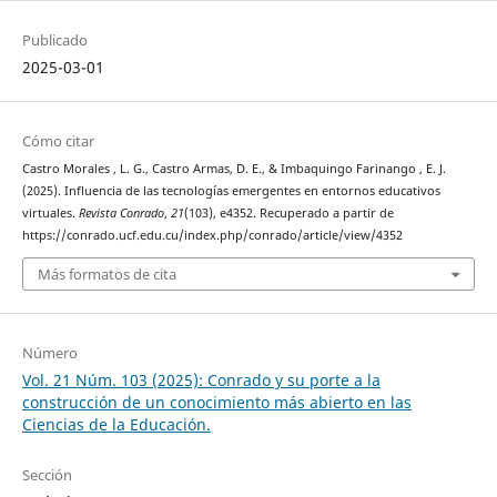
Publicado
2025-03-01
Cómo citar
Castro Morales , L. G., Castro Armas, D. E., & Imbaquingo Farinango , E. J.
(2025). Influencia de las tecnologías emergentes en entornos educativos
virtuales.
Revista Conrado
,
21
(103), e4352. Recuperado a partir de
https://conrado.ucf.edu.cu/index.php/conrado/article/view/4352
Más formatos de cita
Número
Vol. 21 Núm. 103 (2025): Conrado y su porte a la
construcción de un conocimiento más abierto en las
Ciencias de la Educación.
Sección