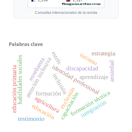
Consultas internacionales de la revista
Palabras clave
estrategia
estrés
turismo
habilidades sociales
atención inclusiva
enseñanza
ansiedad
identidad profesional
educación primaria
discapacidad
inclusión
aprendizaje
exclusión
formación técnica
formación
capacitación
agricultura
integración
educación
testimonio