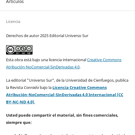
Artículos
Licencia
Derechos de autor 2025 Editorial Universo Sur
Esta obra está bajo una licencia internacional
Creative Commons
Atribución-NoComercial-SinDerivadas 4.0
.
La editorial "Universo Sur", de la Universidad de Cienfuegos, publica
la Revista
Conrado
bajo la
Licencia Creative Commons
Atribución-NoComercial-SinDerivadas 4.0 Internacional (CC
BY-NC-ND 4.0)
.
Usted puede compartir el material, sin fines comerciales,
siempre que: