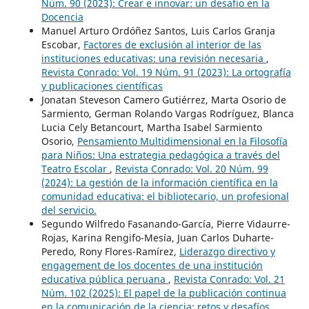
Núm. 90 (2023): Crear e innovar: un desafio en la
Docencia
Manuel Arturo Ordóñez Santos, Luis Carlos Granja
Escobar,
Factores de exclusión al interior de las
instituciones educativas: una revisión necesaria
,
Revista Conrado: Vol. 19 Núm. 91 (2023): La ortografía
y publicaciones científicas
Jonatan Steveson Camero Gutiérrez, Marta Osorio de
Sarmiento, German Rolando Vargas Rodríguez, Blanca
Lucia Cely Betancourt, Martha Isabel Sarmiento
Osorio,
Pensamiento Multidimensional en la Filosofía
para Niños: Una estrategia pedagógica a través del
Teatro Escolar
,
Revista Conrado: Vol. 20 Núm. 99
(2024): La gestión de la información científica en la
comunidad educativa: el bibliotecario, un profesional
del servicio.
Segundo Wilfredo Fasanando-García, Pierre Vidaurre-
Rojas, Karina Rengifo-Mesía, Juan Carlos Duharte-
Peredo, Rony Flores-Ramírez,
Liderazgo directivo y
engagement de los docentes de una institución
educativa pública peruana
,
Revista Conrado: Vol. 21
Núm. 102 (2025): El papel de la publicación continua
en la comunicación de la ciencia: retos y desafíos