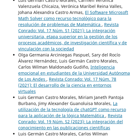
Luis Germán Castro Morales, Carmen Verónica
Valenzuela Chicaiza, Verónica Maribel Reina Valles,
Johana Alexandra Castro Armas,
El Software Microsoft
Math Solver como recurso tecnológico para la
resolución de problemas de Matemática
,
Revista
Conrado: Vol. 17 Núm. S1 (2021): La integración
universitaria, etapa superior en la gestión de los
procesos académicos, de investigación científica y de
vinculación con la sociedad
Olga Germania Arciniegas Paspuel, Sary del Rocío
Álvarez Hernández, Luis Germán Castro Morales,
Carlos Wilman Maldonado Gudiño,
Inteligencia
emocional en estudiantes de la Universidad Autónoma
de Los Andes
,
Revista Conrado: Vol. 17 Núm. 78
(2021): El desarrollo de la ciencia en entornos
virtuales
Luis German Castro Morales, Miriam Janeth Pantoja
Burbano, Jimy Alexander Guanoluisa Morales,
La
utilización de la tecnología de chatGPT como recurso
para la aplicación de la lógica Matemática
,
Revista
Conrado: Vol. 19 Núm. S2 (2023): La integración del
conocimiento en las publicaciones científicas
Luis Germán Castro Morales, Carlos Wilman