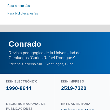
Para autores/as
Para bibliotecarios/as
Conrado
Revista pedagógica de la Universidad de
Cienfuegos “Carlos Rafael Rodríguez”
Editorial Universo Sur · Cienfuegos, Cuba
ISSN ELECTRÓNICO
ISSN IMPRESO
1990-8644
2519-7320
REGISTRO NACIONAL DE
ENTIDAD EDITORA
PUBLICACIONES