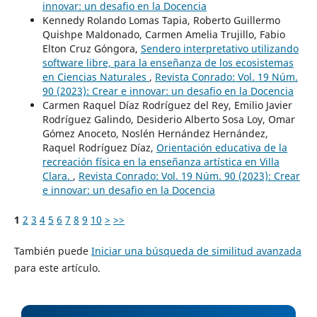
innovar: un desafio en la Docencia
Kennedy Rolando Lomas Tapia, Roberto Guillermo
Quishpe Maldonado, Carmen Amelia Trujillo, Fabio
Elton Cruz Góngora,
Sendero interpretativo utilizando
software libre, para la enseñanza de los ecosistemas
en Ciencias Naturales
,
Revista Conrado: Vol. 19 Núm.
90 (2023): Crear e innovar: un desafio en la Docencia
Carmen Raquel Díaz Rodríguez del Rey, Emilio Javier
Rodríguez Galindo, Desiderio Alberto Sosa Loy, Omar
Gómez Anoceto, Noslén Hernández Hernández,
Raquel Rodríguez Díaz,
Orientación educativa de la
recreación física en la enseñanza artística en Villa
Clara.
,
Revista Conrado: Vol. 19 Núm. 90 (2023): Crear
e innovar: un desafio en la Docencia
1
2
3
4
5
6
7
8
9
10
>
>>
También puede
Iniciar una búsqueda de similitud avanzada
para este artículo.