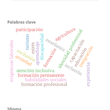
Palabras clave
agricultura
participación
identidad profesional
discapacidad
turismo
enseñanza
capacitación
exigencias laborales
aprendizaje
estrés
integración
educación
formación
exclusión
ansiedad
inclusión
experiencia
atención inclusiva
formación permanente
habilidades sociales
formación profesional
Idioma