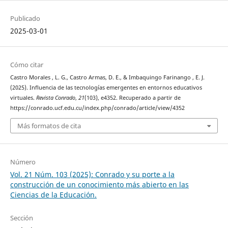
Publicado
2025-03-01
Cómo citar
Castro Morales , L. G., Castro Armas, D. E., & Imbaquingo Farinango , E. J.
(2025). Influencia de las tecnologías emergentes en entornos educativos
virtuales.
Revista Conrado
,
21
(103), e4352. Recuperado a partir de
https://conrado.ucf.edu.cu/index.php/conrado/article/view/4352
Más formatos de cita
Número
Vol. 21 Núm. 103 (2025): Conrado y su porte a la
construcción de un conocimiento más abierto en las
Ciencias de la Educación.
Sección