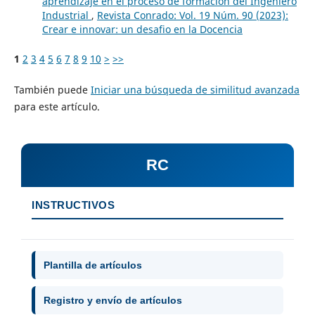
aprendizaje en el proceso de formación del Ingeniero
Industrial
,
Revista Conrado: Vol. 19 Núm. 90 (2023):
Crear e innovar: un desafio en la Docencia
1
2
3
4
5
6
7
8
9
10
>
>>
También puede
Iniciar una búsqueda de similitud avanzada
para este artículo.
RC
INSTRUCTIVOS
Plantilla de artículos
Registro y envío de artículos