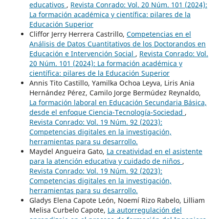
educativos
,
Revista Conrado: Vol. 20 Núm. 101 (2024):
La formación académica y científica: pilares de la
Educación Superior
Cliffor Jerry Herrera Castrillo,
Competencias en el
Análisis de Datos Cuantitativos de los Doctorandos en
Educación e Intervención Social
,
Revista Conrado: Vol.
20 Núm. 101 (2024): La formación académica y
científica: pilares de la Educación Superior
Annis Tito Castillo, Yamilka Ochoa Leyva, Liris Ania
Hernández Pérez, Camilo Jorge Bermúdez Reynaldo,
La formación laboral en Educación Secundaria Básica,
desde el enfoque Ciencia-Tecnología-Sociedad
,
Revista Conrado: Vol. 19 Núm. 92 (2023):
Competencias digitales en la investigación,
herramientas para su desarrollo.
Maydel Angueira Gato,
La creatividad en el asistente
para la atención educativa y cuidado de niños
,
Revista Conrado: Vol. 19 Núm. 92 (2023):
Competencias digitales en la investigación,
herramientas para su desarrollo.
Gladys Elena Capote León, Noemí Rizo Rabelo, Lilliam
Melisa Curbelo Capote,
La autorregulación del