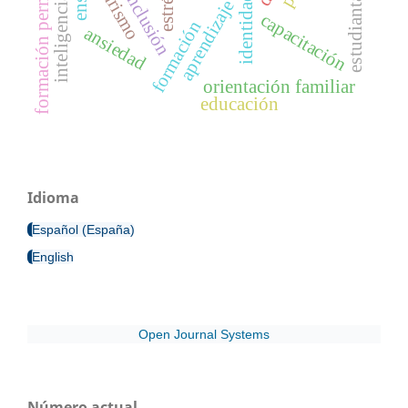
inteligencia artificial
formación permanente
estudiantado
turismo
inclusión
estrés
aprendizaje
capacitación
formación
ansiedad
orientación familiar
educación
Idioma
Español (España)
English
Open Journal Systems
Número actual