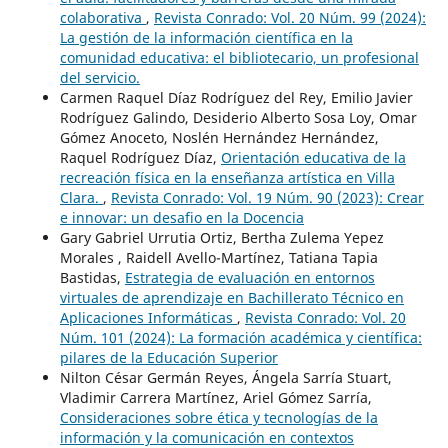
colaborativa
,
Revista Conrado: Vol. 20 Núm. 99 (2024):
La gestión de la información científica en la
comunidad educativa: el bibliotecario, un profesional
del servicio.
Carmen Raquel Díaz Rodríguez del Rey, Emilio Javier
Rodríguez Galindo, Desiderio Alberto Sosa Loy, Omar
Gómez Anoceto, Noslén Hernández Hernández,
Raquel Rodríguez Díaz,
Orientación educativa de la
recreación física en la enseñanza artística en Villa
Clara.
,
Revista Conrado: Vol. 19 Núm. 90 (2023): Crear
e innovar: un desafio en la Docencia
Gary Gabriel Urrutia Ortiz, Bertha Zulema Yepez
Morales , Raidell Avello-Martínez, Tatiana Tapia
Bastidas,
Estrategia de evaluación en entornos
virtuales de aprendizaje en Bachillerato Técnico en
Aplicaciones Informáticas
,
Revista Conrado: Vol. 20
Núm. 101 (2024): La formación académica y científica:
pilares de la Educación Superior
Nilton César Germán Reyes, Ángela Sarría Stuart,
Vladimir Carrera Martínez, Ariel Gómez Sarría,
Consideraciones sobre ética y tecnologías de la
información y la comunicación en contextos