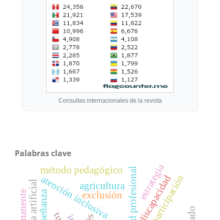
Consultas internacionales de la revista
Palabras clave
estrategia
método pedagógico
identidad profesional
participación
discapacidad
atención inclusiva
agricultura
enseñanza
exclusión