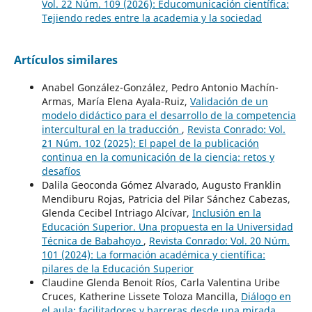
Vol. 22 Núm. 109 (2026): Educomunicación científica:
Tejiendo redes entre la academia y la sociedad
Artículos similares
Anabel González-González, Pedro Antonio Machín-
Armas, María Elena Ayala-Ruiz,
Validación de un
modelo didáctico para el desarrollo de la competencia
intercultural en la traducción
,
Revista Conrado: Vol.
21 Núm. 102 (2025): El papel de la publicación
continua en la comunicación de la ciencia: retos y
desafíos
Dalila Geoconda Gómez Alvarado, Augusto Franklin
Mendiburu Rojas, Patricia del Pilar Sánchez Cabezas,
Glenda Cecibel Intriago Alcívar,
Inclusión en la
Educación Superior. Una propuesta en la Universidad
Técnica de Babahoyo
,
Revista Conrado: Vol. 20 Núm.
101 (2024): La formación académica y científica:
pilares de la Educación Superior
Claudine Glenda Benoit Ríos, Carla Valentina Uribe
Cruces, Katherine Lissete Toloza Mancilla,
Diálogo en
el aula: facilitadores y barreras desde una mirada