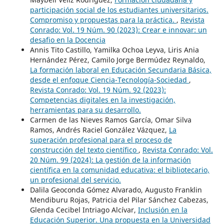
participación social de los estudiantes universitarios.
Compromiso y propuestas para la práctica.
,
Revista
Conrado: Vol. 19 Núm. 90 (2023): Crear e innovar: un
desafio en la Docencia
Annis Tito Castillo, Yamilka Ochoa Leyva, Liris Ania
Hernández Pérez, Camilo Jorge Bermúdez Reynaldo,
La formación laboral en Educación Secundaria Básica,
desde el enfoque Ciencia-Tecnología-Sociedad
,
Revista Conrado: Vol. 19 Núm. 92 (2023):
Competencias digitales en la investigación,
herramientas para su desarrollo.
Carmen de las Nieves Ramos García, Omar Silva
Ramos, Andrés Raciel González Vázquez,
La
superación profesional para el proceso de
construcción del texto científico
,
Revista Conrado: Vol.
20 Núm. 99 (2024): La gestión de la información
científica en la comunidad educativa: el bibliotecario,
un profesional del servicio.
Dalila Geoconda Gómez Alvarado, Augusto Franklin
Mendiburu Rojas, Patricia del Pilar Sánchez Cabezas,
Glenda Cecibel Intriago Alcívar,
Inclusión en la
Educación Superior. Una propuesta en la Universidad