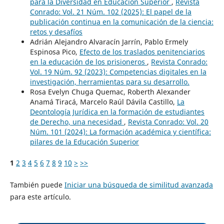
para la Diversidad en Educación Superior
,
Revista
Conrado: Vol. 21 Núm. 102 (2025): El papel de la
publicación continua en la comunicación de la ciencia:
retos y desafíos
Adrián Alejandro Alvaracín Jarrín, Pablo Ermely
Espinosa Pico,
Efecto de los traslados penitenciarios
en la educación de los prisioneros
,
Revista Conrado:
Vol. 19 Núm. 92 (2023): Competencias digitales en la
investigación, herramientas para su desarrollo.
Rosa Evelyn Chuga Quemac, Roberth Alexander
Anamá Tiracá, Marcelo Raúl Dávila Castillo,
La
Deontología Jurídica en la formación de estudiantes
de Derecho, una necesidad
,
Revista Conrado: Vol. 20
Núm. 101 (2024): La formación académica y científica:
pilares de la Educación Superior
1
2
3
4
5
6
7
8
9
10
>
>>
También puede
Iniciar una búsqueda de similitud avanzada
para este artículo.