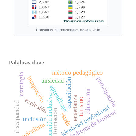
Consultas internacionales de la revista
Palabras clave
método pedagógico
estrategia
integración
participación
capacitación
ansiedad
aprendizaje
educación
atención inclusiva
enseñanza
exclusión
turismo
discapacidad
identidad profesional
formación
síndrome de burnout
estrés
inclusión
agricultura