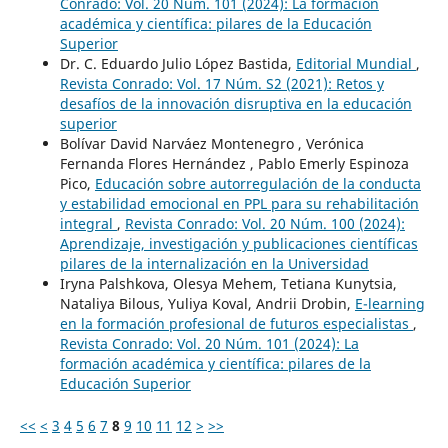
Conrado: Vol. 20 Núm. 101 (2024): La formación
académica y científica: pilares de la Educación
Superior
Dr. C. Eduardo Julio López Bastida,
Editorial Mundial
,
Revista Conrado: Vol. 17 Núm. S2 (2021): Retos y
desafíos de la innovación disruptiva en la educación
superior
Bolívar David Narváez Montenegro , Verónica
Fernanda Flores Hernández , Pablo Emerly Espinoza
Pico,
Educación sobre autorregulación de la conducta
y estabilidad emocional en PPL para su rehabilitación
integral
,
Revista Conrado: Vol. 20 Núm. 100 (2024):
Aprendizaje, investigación y publicaciones científicas
pilares de la internalización en la Universidad
Iryna Palshkova, Olesya Mehem, Tetiana Kunytsia,
Nataliya Bilous, Yuliya Koval, Andrii Drobin,
E-learning
en la formación profesional de futuros especialistas
,
Revista Conrado: Vol. 20 Núm. 101 (2024): La
formación académica y científica: pilares de la
Educación Superior
<<
<
3
4
5
6
7
8
9
10
11
12
>
>>