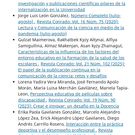
investigación y publicaciones científicas pilares de la
internalización en la Universidad
Jorge Luis León González,
Número Completo (Julio-
agosto)
,
Revista Conrado: Vol. 16 Núm. 75 (2020):
Lectura y Comunicación de la ciencia en medio de la
pandemia (Julio-agosto)
Gulzat Maimerova, Rakhatbek Kyzy Altynai, Alfiya
Samigullina, Almaz Makenjan, Asan kyzy Zhainagul,
Características de la influencia de los factores del
entorno educativo en la formación de la salud de los
escolares
,
Revista Conrado: Vol. 21 Núm. 102 (2025):
El papel de la publicación continua en la
comunicación de la ciencia: retos y desafíos
Lorena Yadira Vera Miranda, José Fernando Apolo
Morán, María Luisa Merchán Gavilánez, Mariela Tapia-
Leon,
Perspectiva educativa de películas sobre
discapacidad
,
Revista Conrado: Vol. 19 Núm. 90
(2023): Crear e innovar: un desafio en la Docencia
Erika Paola Gavilanes González, Marcelo Alejandro
López Zea, Erick Alejandro López Gavilanes, Diego
Andrés Carrillo Rosero,
Interacción entre la práctica
deportiva y el desempeño profesional
,
Revista