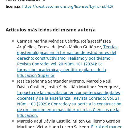
licencia:
https://creativecommons.org/licenses/by-nc-nd/4.0/
Artículos más leídos del mismo autor/a
Carmen Marina Méndez Cabrita, Josía Jeseff Isea
Argüelles, Teresa de Jesús Molina Gutiérrez,
Teorías
epistemológicas en la formación de estudiantes del
derecho: constructivismo, realismo y positivismo
,
Revista Conrado: Vol. 20 Núm. 101 (2024): La
formación académica y científica: pilares de la
Educación Superior
Jessica Johanna Santander Moreno, Marcelo Raúl
Dávila Castillo , Jostin Sebastián Martínez Perenguez ,
Impacto de la capacitación en competencias digitales
docentes y de la enseñanza
,
Revista Conrado: Vol. 21
Núm. 103 (2025): Conrado y su porte a la construcción
de un conocimiento más abierto en las Ciencias de la
Educación.
Marcelo Raúl Dávila Castillo, Milton Guillermo Gordon
Martínez, Víctor Hugo Lucero Salcedo,
El rol del mapeo