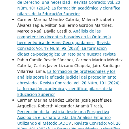
de Derecho, una necesidad
,
Revista Conrado: Vol. 20
Núm. 101 (2024): La formación académica y científica:
pilares de la Educación Superior
Carmen Marina Méndez Cabrita, Milena Elizabeth
Álvarez Tapia, Milton Guillermo Gordón Martínez,
Marcelo Raúl Dávila Castillo,
Análisis de las
competencias docentes basados en la Ontología
hermenéutica de Hans-Georg gadamer
,
Revista
Conrado: Vol. 19 Núm. 95 (2023): La formación
didáctica-pedagógica: un reto para nuestra revista
Pablo Camilo Revelo Sánchez, Carmen Marina Méndez
Cabrita, Carlos Javier Lizcano Chapeta, Jairo Santiago
Villarreal Lima,
La formación de profesionales y los
análisis sobre la eficacia judicial del procedimiento
abreviado
,
Revista Conrado: Vol. 20 Núm. 101 (2024):
La formación académica y científica: pilares de la
Educación Superior
Carmen Marina Méndez Cabrita, Josía Jeseff Isea
Argüelles, Roberth Alexander Anamá Tiracá,
Percepción de la Justicia desde una Perspectiva
Axiológica e Iusnaturalista: Un Análisis Empírico
Utilizando el Método IADOV
,
Revista Conrado: Vol. 20
Núm. 101 (2024): La formación académica y científica: