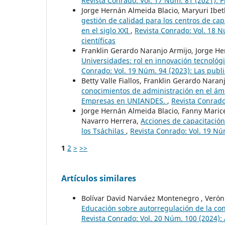
Revista Conrado: Vol. 17 Núm. 81 (2021): Pl
Jorge Hernán Almeida Blacio, Maryuri Ibe
gestión de calidad para los centros de ca
en el siglo XXI
,
Revista Conrado: Vol. 18 N
científicas
Franklin Gerardo Naranjo Armijo, Jorge He
Universidades: rol en innovación tecnoló
Conrado: Vol. 19 Núm. 94 (2023): Las publi
Betty Valle Fiallos, Franklin Gerardo Nara
conocimientos de administración en el ámb
Empresas en UNIANDES.
,
Revista Conrado:
Jorge Hernán Almeida Blacio, Fanny Maric
Navarro Herrera,
Acciones de capacitación
los Tsáchilas
,
Revista Conrado: Vol. 19 Nú
1
2
>
>>
Artículos similares
Bolívar David Narváez Montenegro , Verón
Educación sobre autorregulación de la con
Revista Conrado: Vol. 20 Núm. 100 (2024): A