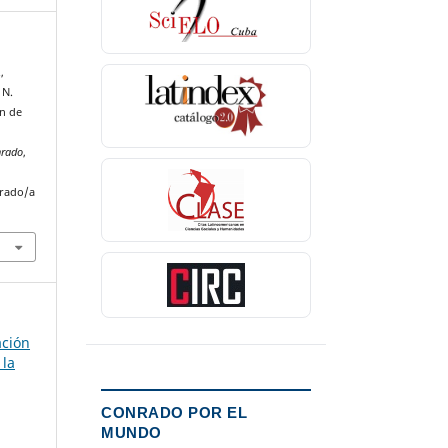
,
 N.
ón de
nrado
,
nrado/a
ación
 la
CONRADO POR EL
MUNDO