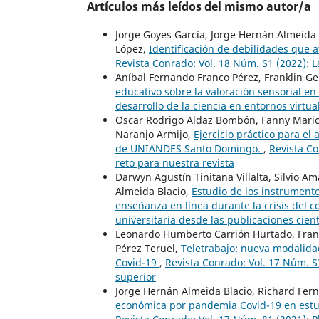
Artículos más leídos del mismo autor/a
Jorge Goyes García, Jorge Hernán Almeida
López,
Identificación de debilidades que a
Revista Conrado: Vol. 18 Núm. S1 (2022): 
Aníbal Fernando Franco Pérez, Franklin Ge
educativo sobre la valoración sensorial en
desarrollo de la ciencia en entornos virtua
Oscar Rodrigo Aldaz Bombón, Fanny Marice
Naranjo Armijo,
Ejercicio práctico para el
de UNIANDES Santo Domingo.
,
Revista Co
reto para nuestra revista
Darwyn Agustín Tinitana Villalta, Silvio 
Almeida Blacio,
Estudio de los instrumentos
enseñanza en línea durante la crisis del c
universitaria desde las publicaciones cient
Leonardo Humberto Carrión Hurtado, Frankl
Pérez Teruel,
Teletrabajo: nueva modalida
Covid-19
,
Revista Conrado: Vol. 17 Núm. S3
superior
Jorge Hernán Almeida Blacio, Richard Fer
económica por pandemia Covid-19 en estu