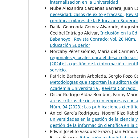
internalización en la Universidad
Nube Alexandra Cárdenas Barrera, Juan E
necesidad: casos de éxito y fracaso
,
Revis
científica: pilares de la Educación Superio
Dalila Geoconda Gómez Alvarado, Augusto 
Cecibel Intriago Alcívar,
Inclusión en la E
Babahoyo
,
Revista Conrado: Vol. 20 Núm. 1
Educación Superior
Norcaby Pérez Gómez, María del Carmen V
regionales y locales para el desarrollo so
(2024): La gestión de la información cientí
servicio.
Patricio Barberán Arboleda, Sergio Pozo C
Metodologías que soportan la auditoría d
Academia Universitaria
,
Revista Conrado: 
Oscar Rodrigo Aldaz Bombón, Fanny Mari
áreas críticas de riesgo en empresas con a
Núm. 94 (2023): Las publicaciones científi
Anicel García Rodríguez, Noemí Rizo Rab
universidades en la gestión de la ciencia 
gestión de la información científica en la 
Edwin Joselito Vásquez Erazo, Juan Edmun
Erazo Álvarez,
Educación e identidad socia