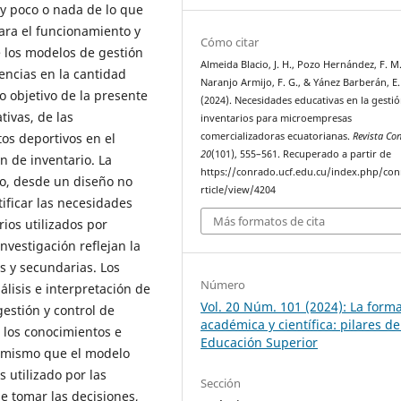
 y poco o nada de lo que
para el funcionamiento y
Cómo citar
 los modelos de gestión
Almeida Blacio, J. H., Pozo Hernández, F. M.
encias en la cantidad
Naranjo Armijo, F. G., & Yánez Barberán, E.
o objetivo de la presente
(2024). Necesidades educativas en la gesti
tivas, de las
inventarios para microempresas
s deportivos en el
comercializadoras ecuatorianas.
Revista Co
20
(101), 555–561. Recuperado a partir de
 de inventario. La
https://conrado.ucf.edu.cu/index.php/co
vo, desde un diseño no
rticle/view/4204
ificar las necesidades
Más formatos de cita
ios utilizados por
nvestigación reflejan la
s y secundarias. Los
Número
lisis e interpretación de
Vol. 20 Núm. 101 (2024): La form
gestión y control de
académica y científica: pilares de
 los conocimientos e
Educación Superior
sí mismo que el modelo
 utilizado por las
Sección
 tomar las decisiones,