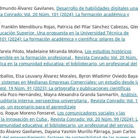
dmundo Álvarez Gavilanes,
Desarrollo de habilidades digitales una
ta Conrado: Vol. 20 Núm. 101 (2024): La formación académica y
r
Franklin Mendiburu Rojas, Patricia del Pilar Sánchez Cabezas, Gl
ducación Superior. Una propuesta en la Universidad Técnica de
01 (2024): La formación académica y científica: pilares de la
arela Piloto, Madelaine Miranda Molina,
Los estudios históricos
stenible en la formación profesional
,
Revista Conrado: Vol. 20 Núm.
fica en la comunidad educativa: el bibliotecario, un profesional del
eballos, Elsa Leuvany Álvarez Morales, Byron Wladimir Oviedo Baya
e sistemas en Medianas Empresas Comerciales: un estudio desde l
Vol. 19 Núm. 91 (2023): La ortografía y publicaciones científicas
cela Pozo Hernández, Mayra Alexandra Granda Sanmartín,
Análisis
uditoría interna: perspectiva universitaria
,
Revista Conrado: Vol. 
cas, un escenario para el aprendizaje
elo, Roque Moreno Fonseret,
Los comunicadores sociales y las
y la innovación en Cuba
,
Revista Conrado: Vol. 20 Núm. 99 (2024): 
comunidad educativa: el bibliotecario, un profesional del servicio.
do Álvarez Gavilanes, Dayana Yasmin Murillo Párraga, Juan Carlos
l del emprendimiento: factores de sostenibilidad de las pymes en