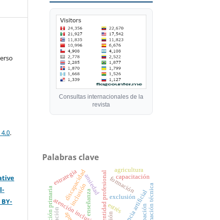
verso
Consultas internacionales de la
revista
 4.0
.
Palabras clave
agricultura
estrategia
discapacidad
identidad profesional
ansiedad
capacitación
ative
formación
inclusión
formación técnica
l-
educación primaria
inteligencia artificial
enseñanza
exclusión
atención inclusiva
 BY-
estrés