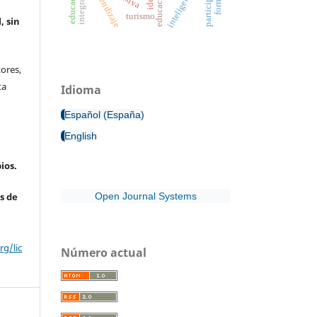
participación
integración
aprendizaje
educación
turismo
, sin
ores,
ta
Idioma
Español (España)
English
ios.
Open Journal Systems
s de
g/lic
Número actual