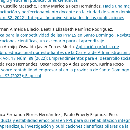
agio y ética en publicaciones científicas
th Castillo Mazache, Fanny Maricela Pozo Hernández,
Hacia una me
pacitación y perfeccionamiento docente en la ciudad de santo dom
úm. S2 (2022): Integración universitaria desde las publicaciones
rnan Almeida Blacio, Beatriz Elizabeth Ramírez Rodríguez,
gica para la competitividad de las PYMES en Santo Domingo
,
Revist
caciones científicas, un escenario para el aprendizaje
njo Armijo, Oswaldo Javier Torres Merlo,
Aplicación práctica de
ito educacional por estudiantes de la Carrera de Administración 
 Vol. 18 Núm. 89 (2022): ¨Emprendimientos para el desarrollo social
ela Pozo Hernández, Oscar Rodrigo Aldaz Bombon, Karina Rocío
 sobre rentabilidad empresarial en la provincia de Santo Domingo
m. S3 (2023): Especial
ica Fernanda Flores Hernández , Pablo Emerly Espinoza Pico,
ducta y estabilidad emocional en PPL para su rehabilitación integ
prendizaje, investigación y publicaciones científicas pilares de la