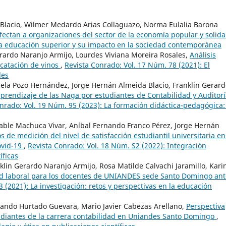
 Blacio, Wilmer Medardo Arias Collaguazo, Norma Eulalia Barona
fectan a organizaciones del sector de la economía popular y solid
La educación superior y su impacto en la sociedad contemporánea
rardo Naranjo Armijo, Lourdes Viviana Moreira Rosales,
Análisis
 catación de vinos
,
Revista Conrado: Vol. 17 Núm. 78 (2021): El
les
la Pozo Hernández, Jorge Hernán Almeida Blacio, Franklin Gerard
 aprendizaje de las Naga por estudiantes de Contabilidad y Auditor
nrado: Vol. 19 Núm. 95 (2023): La formación didáctica-pedagógica:
Amable Machuca Vivar, Aníbal Fernando Franco Pérez, Jorge Hernán
 de medición del nivel de satisfacción estudiantil universitaria en
ovid-19
,
Revista Conrado: Vol. 18 Núm. S2 (2022): Integración
íficas
in Gerardo Naranjo Armijo, Rosa Matilde Calvachi Jaramillo, Kari
d laboral para los docentes de UNIANDES sede Santo Domingo ant
 (2021): La investigación: retos y perspectivas en la educación
nando Hurtado Guevara, Mario Javier Cabezas Arellano,
Perspectiva
diantes de la carrera contabilidad en Uniandes Santo Domingo
,