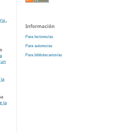
aria
,
Información
Para lectores/as
Para autores/as
o
Para bibliotecarios/as
ía
 un
 la
na
e la