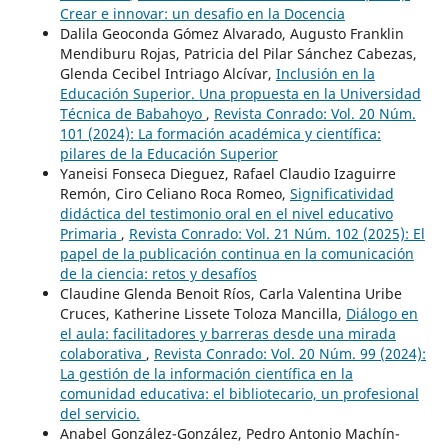
Crear e innovar: un desafio en la Docencia
Dalila Geoconda Gómez Alvarado, Augusto Franklin
Mendiburu Rojas, Patricia del Pilar Sánchez Cabezas,
Glenda Cecibel Intriago Alcívar,
Inclusión en la
Educación Superior. Una propuesta en la Universidad
Técnica de Babahoyo
,
Revista Conrado: Vol. 20 Núm.
101 (2024): La formación académica y científica:
pilares de la Educación Superior
Yaneisi Fonseca Dieguez, Rafael Claudio Izaguirre
Remón, Ciro Celiano Roca Romeo,
Significatividad
didáctica del testimonio oral en el nivel educativo
Primaria
,
Revista Conrado: Vol. 21 Núm. 102 (2025): El
papel de la publicación continua en la comunicación
de la ciencia: retos y desafíos
Claudine Glenda Benoit Ríos, Carla Valentina Uribe
Cruces, Katherine Lissete Toloza Mancilla,
Diálogo en
el aula: facilitadores y barreras desde una mirada
colaborativa
,
Revista Conrado: Vol. 20 Núm. 99 (2024):
La gestión de la información científica en la
comunidad educativa: el bibliotecario, un profesional
del servicio.
Anabel González-González, Pedro Antonio Machín-