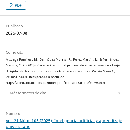
PDF
Publicado
2025-07-08
Cómo citar
Arzuaga Ramírez , M., Bermúdez Morris , R., Pérez Martín , L., & Fernández
Medina, C. R. (2025). Caracterización del proceso de enseñanza-aprendizaje
dirigido a la formación de estudiantes transformadores.
Revista Conrado
,
21
(105), e4401. Recuperado a partir de
https://conrado.ucf.edu.cu/index.php/conrado/article/view/4401
Más formatos de cita
Número
Vol. 21 Núm. 105 (2025): Inteligencia artificial y aprendizaje
universitario