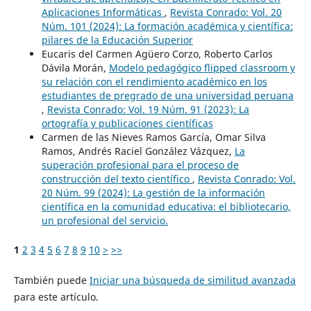
Aplicaciones Informáticas
,
Revista Conrado: Vol. 20
Núm. 101 (2024): La formación académica y científica:
pilares de la Educación Superior
Eucaris del Carmen Agüero Corzo, Roberto Carlos
Dávila Morán,
Modelo pedagógico flipped classroom y
su relación con el rendimiento académico en los
estudiantes de pregrado de una universidad peruana
,
Revista Conrado: Vol. 19 Núm. 91 (2023): La
ortografía y publicaciones científicas
Carmen de las Nieves Ramos García, Omar Silva
Ramos, Andrés Raciel González Vázquez,
La
superación profesional para el proceso de
construcción del texto científico
,
Revista Conrado: Vol.
20 Núm. 99 (2024): La gestión de la información
científica en la comunidad educativa: el bibliotecario,
un profesional del servicio.
1
2
3
4
5
6
7
8
9
10
>
>>
También puede
Iniciar una búsqueda de similitud avanzada
para este artículo.