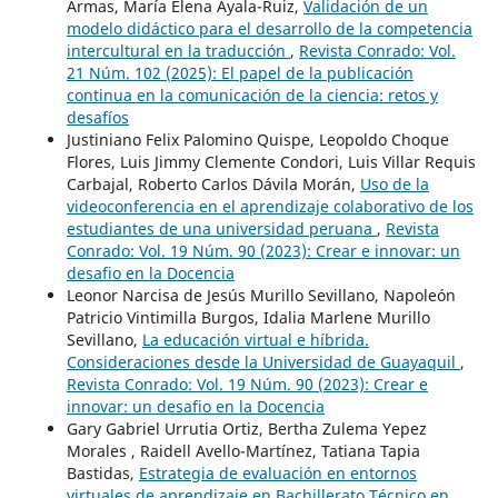
Armas, María Elena Ayala-Ruiz,
Validación de un
modelo didáctico para el desarrollo de la competencia
intercultural en la traducción
,
Revista Conrado: Vol.
21 Núm. 102 (2025): El papel de la publicación
continua en la comunicación de la ciencia: retos y
desafíos
Justiniano Felix Palomino Quispe, Leopoldo Choque
Flores, Luis Jimmy Clemente Condori, Luis Villar Requis
Carbajal, Roberto Carlos Dávila Morán,
Uso de la
videoconferencia en el aprendizaje colaborativo de los
estudiantes de una universidad peruana
,
Revista
Conrado: Vol. 19 Núm. 90 (2023): Crear e innovar: un
desafio en la Docencia
Leonor Narcisa de Jesús Murillo Sevillano, Napoleón
Patricio Vintimilla Burgos, Idalia Marlene Murillo
Sevillano,
La educación virtual e híbrida.
Consideraciones desde la Universidad de Guayaquil
,
Revista Conrado: Vol. 19 Núm. 90 (2023): Crear e
innovar: un desafio en la Docencia
Gary Gabriel Urrutia Ortiz, Bertha Zulema Yepez
Morales , Raidell Avello-Martínez, Tatiana Tapia
Bastidas,
Estrategia de evaluación en entornos
virtuales de aprendizaje en Bachillerato Técnico en