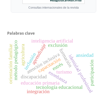
Consultas internacionales de la revista
Palabras clave
inteligencia artificial
método pedagógico
exclusión
aprendizaje
agricultura
orientación familiar
formación
atención inclusiva
inclusión
ansiedad
identidad profesional
capacitación
participación
estrés
turismo
enseñanza
discapacidad
educación primaria
tecnología educacional
integración