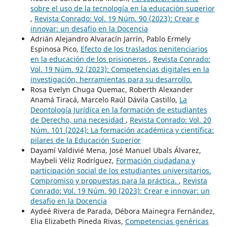
sobre el uso de la tecnología en la educación superior
,
Revista Conrado: Vol. 19 Núm. 90 (2023): Crear e
innovar: un desafio en la Docencia
Adrián Alejandro Alvaracín Jarrín, Pablo Ermely
Espinosa Pico,
Efecto de los traslados penitenciarios
en la educación de los prisioneros
,
Revista Conrado:
Vol. 19 Núm. 92 (2023): Competencias digitales en la
investigación, herramientas para su desarrollo.
Rosa Evelyn Chuga Quemac, Roberth Alexander
Anamá Tiracá, Marcelo Raúl Dávila Castillo,
La
Deontología Jurídica en la formación de estudiantes
de Derecho, una necesidad
,
Revista Conrado: Vol. 20
Núm. 101 (2024): La formación académica y científica:
pilares de la Educación Superior
Dayamí Valdivié Mena, José Manuel Ubals Álvarez,
Maybeli Véliz Rodríguez,
Formación ciudadana y
participación social de los estudiantes universitarios.
Compromiso y propuestas para la práctica.
,
Revista
Conrado: Vol. 19 Núm. 90 (2023): Crear e innovar: un
desafio en la Docencia
Aydeé Rivera de Parada, Débora Mainegra Fernández,
Elia Elizabeth Pineda Rivas,
Competencias genéricas