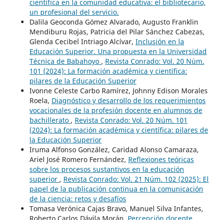
científica en la comunidad educativa: el bibliotecario,
un profesional del servicio.
Dalila Geoconda Gómez Alvarado, Augusto Franklin
Mendiburu Rojas, Patricia del Pilar Sánchez Cabezas,
Glenda Cecibel Intriago Alcívar,
Inclusión en la
Educación Superior. Una propuesta en la Universidad
Técnica de Babahoyo
,
Revista Conrado: Vol. 20 Núm.
101 (2024): La formación académica y científica:
pilares de la Educación Superior
Ivonne Celeste Carbo Ramírez, Johnny Edison Morales
Roela,
Diagnóstico y desarrollo de los requerimientos
vocacionales de la profesión docente en alumnos de
bachillerato
,
Revista Conrado: Vol. 20 Núm. 101
(2024): La formación académica y científica: pilares de
la Educación Superior
Iruma Alfonso González, Caridad Alonso Camaraza,
Ariel José Romero Fernández,
Reflexiones teóricas
sobre los procesos sustantivos en la educación
superior
,
Revista Conrado: Vol. 21 Núm. 102 (2025): El
papel de la publicación continua en la comunicación
de la ciencia: retos y desafíos
Tomasa Verónica Cajas Bravo, Manuel Silva Infantes,
Roberto Carlos Dávila Morán,
Percepción docente