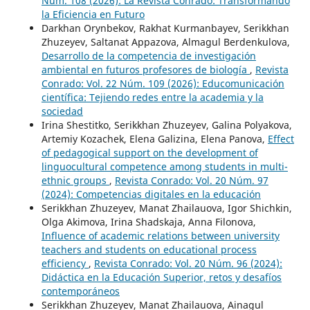
Núm. 108 (2026): La Revista Conrado: Transformando
la Eficiencia en Futuro
Darkhan Orynbekov, Rakhat Kurmanbayev, Serikkhan
Zhuzeyev, Saltanat Appazova, Almagul Berdenkulova,
Desarrollo de la competencia de investigación
ambiental en futuros profesores de biología
,
Revista
Conrado: Vol. 22 Núm. 109 (2026): Educomunicación
científica: Tejiendo redes entre la academia y la
sociedad
Irina Shestitko, Serikkhan Zhuzeyev, Galina Polyakova,
Artemiy Kozachek, Elena Galizina, Elena Panova,
Effect
of pedagogical support on the development of
linguocultural competence among students in multi-
ethnic groups
,
Revista Conrado: Vol. 20 Núm. 97
(2024): Competencias digitales en la educación
Serikkhan Zhuzeyev, Manat Zhailauova, Igor Shichkin,
Olga Akimova, Irina Shadskaja, Anna Filonova,
Influence of academic relations between university
teachers and students on educational process
efficiency
,
Revista Conrado: Vol. 20 Núm. 96 (2024):
Didáctica en la Educación Superior, retos y desafíos
contemporáneos
Serikkhan Zhuzeyev, Manat Zhailauova, Ainagul