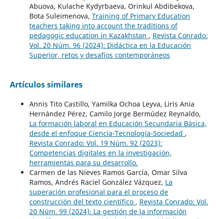
Abuova, Kulache Kydyrbaeva, Orinkul Abdibekova,
Bota Suleimenova,
Training of Primary Education
teachers taking into account the traditions of
pedagogic education in Kazakhstan
,
Revista Conrado:
Vol. 20 Núm. 96 (2024): Didáctica en la Educación
Superior, retos y desafíos contemporáneos
Artículos similares
Annis Tito Castillo, Yamilka Ochoa Leyva, Liris Ania
Hernández Pérez, Camilo Jorge Bermúdez Reynaldo,
La formación laboral en Educación Secundaria Básica,
desde el enfoque Ciencia-Tecnología-Sociedad
,
Revista Conrado: Vol. 19 Núm. 92 (2023):
Competencias digitales en la investigación,
herramientas para su desarrollo.
Carmen de las Nieves Ramos García, Omar Silva
Ramos, Andrés Raciel González Vázquez,
La
superación profesional para el proceso de
construcción del texto científico
,
Revista Conrado: Vol.
20 Núm. 99 (2024): La gestión de la información