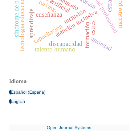
identidad profesional
síndrome de burnout
maestro primario
ex alumnado
tecnología educacional
exclusión
turismo
inclusión
atención inclusiva
aprendizaje
enseñanza
estrés
formación
capacitación
ansiedad
discapacidad
talento humano
Idioma
Español (España)
English
Open Journal Systems