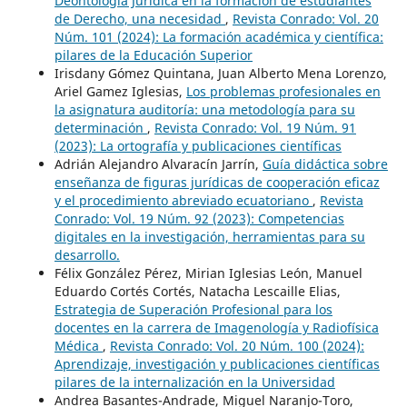
Deontología Jurídica en la formación de estudiantes
de Derecho, una necesidad
,
Revista Conrado: Vol. 20
Núm. 101 (2024): La formación académica y científica:
pilares de la Educación Superior
Irisdany Gómez Quintana, Juan Alberto Mena Lorenzo,
Ariel Gamez Iglesias,
Los problemas profesionales en
la asignatura auditoría: una metodología para su
determinación
,
Revista Conrado: Vol. 19 Núm. 91
(2023): La ortografía y publicaciones científicas
Adrián Alejandro Alvaracín Jarrín,
Guía didáctica sobre
enseñanza de figuras jurídicas de cooperación eficaz
y el procedimiento abreviado ecuatoriano
,
Revista
Conrado: Vol. 19 Núm. 92 (2023): Competencias
digitales en la investigación, herramientas para su
desarrollo.
Félix González Pérez, Mirian Iglesias León, Manuel
Eduardo Cortés Cortés, Natacha Lescaille Elias,
Estrategia de Superación Profesional para los
docentes en la carrera de Imagenología y Radiofísica
Médica
,
Revista Conrado: Vol. 20 Núm. 100 (2024):
Aprendizaje, investigación y publicaciones científicas
pilares de la internalización en la Universidad
Andrea Basantes-Andrade, Miguel Naranjo-Toro,