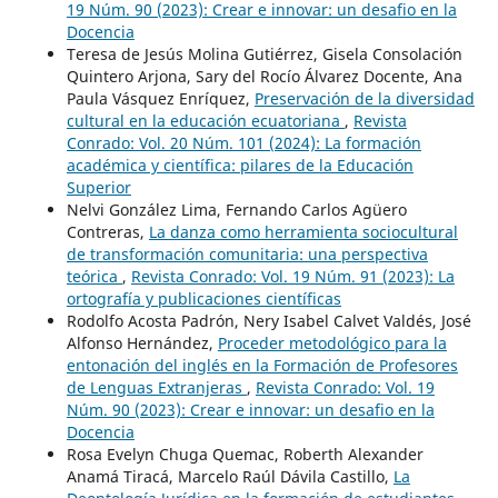
19 Núm. 90 (2023): Crear e innovar: un desafio en la
Docencia
Teresa de Jesús Molina Gutiérrez, Gisela Consolación
Quintero Arjona, Sary del Rocío Álvarez Docente, Ana
Paula Vásquez Enríquez,
Preservación de la diversidad
cultural en la educación ecuatoriana
,
Revista
Conrado: Vol. 20 Núm. 101 (2024): La formación
académica y científica: pilares de la Educación
Superior
Nelvi González Lima, Fernando Carlos Agüero
Contreras,
La danza como herramienta sociocultural
de transformación comunitaria: una perspectiva
teórica
,
Revista Conrado: Vol. 19 Núm. 91 (2023): La
ortografía y publicaciones científicas
Rodolfo Acosta Padrón, Nery Isabel Calvet Valdés, José
Alfonso Hernández,
Proceder metodológico para la
entonación del inglés en la Formación de Profesores
de Lenguas Extranjeras
,
Revista Conrado: Vol. 19
Núm. 90 (2023): Crear e innovar: un desafio en la
Docencia
Rosa Evelyn Chuga Quemac, Roberth Alexander
Anamá Tiracá, Marcelo Raúl Dávila Castillo,
La