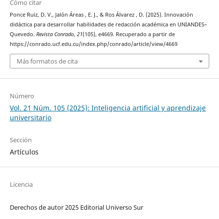
Cómo citar
Ponce Ruiz, D. V., Jalón Áreas , E. J., & Ros Álvarez , D. (2025). Innovación
didáctica para desarrollar habilidades de redacción académica en UNIANDES–
Quevedo.
Revista Conrado
,
21
(105), e4669. Recuperado a partir de
https://conrado.ucf.edu.cu/index.php/conrado/article/view/4669
Más formatos de cita
Número
Vol. 21 Núm. 105 (2025): Inteligencia artificial y aprendizaje
universitario
Sección
Artículos
Licencia
Derechos de autor 2025 Editorial Universo Sur