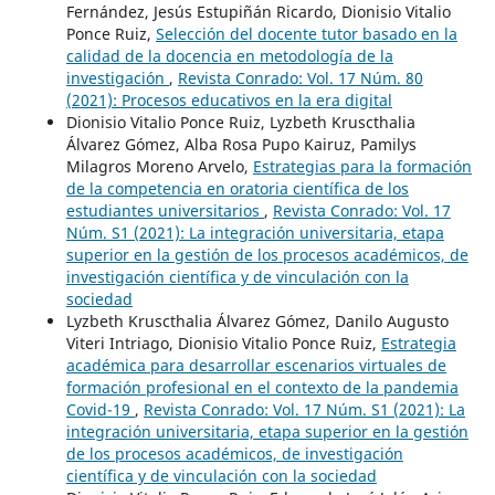
Fernández, Jesús Estupiñán Ricardo, Dionisio Vitalio
Ponce Ruiz,
Selección del docente tutor basado en la
calidad de la docencia en metodología de la
investigación
,
Revista Conrado: Vol. 17 Núm. 80
(2021): Procesos educativos en la era digital
Dionisio Vitalio Ponce Ruiz, Lyzbeth Kruscthalia
Álvarez Gómez, Alba Rosa Pupo Kairuz, Pamilys
Milagros Moreno Arvelo,
Estrategias para la formación
de la competencia en oratoria científica de los
estudiantes universitarios
,
Revista Conrado: Vol. 17
Núm. S1 (2021): La integración universitaria, etapa
superior en la gestión de los procesos académicos, de
investigación científica y de vinculación con la
sociedad
Lyzbeth Kruscthalia Álvarez Gómez, Danilo Augusto
Viteri Intriago, Dionisio Vitalio Ponce Ruiz,
Estrategia
académica para desarrollar escenarios virtuales de
formación profesional en el contexto de la pandemia
Covid-19
,
Revista Conrado: Vol. 17 Núm. S1 (2021): La
integración universitaria, etapa superior en la gestión
de los procesos académicos, de investigación
científica y de vinculación con la sociedad