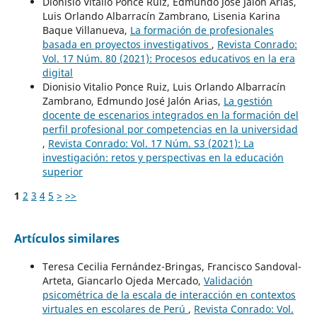
Dionisio Vitalio Ponce Ruiz, Edmundo José Jalón Arias,
Luis Orlando Albarracín Zambrano, Lisenia Karina
Baque Villanueva,
La formación de profesionales
basada en proyectos investigativos
,
Revista Conrado:
Vol. 17 Núm. 80 (2021): Procesos educativos en la era
digital
Dionisio Vitalio Ponce Ruiz, Luis Orlando Albarracín
Zambrano, Edmundo José Jalón Arias,
La gestión
docente de escenarios integrados en la formación del
perfil profesional por competencias en la universidad
,
Revista Conrado: Vol. 17 Núm. S3 (2021): La
investigación: retos y perspectivas en la educación
superior
1
2
3
4
5
>
>>
Artículos similares
Teresa Cecilia Fernández-Bringas, Francisco Sandoval-
Arteta, Giancarlo Ojeda Mercado,
Validación
psicométrica de la escala de interacción en contextos
virtuales en escolares de Perú
,
Revista Conrado: Vol.