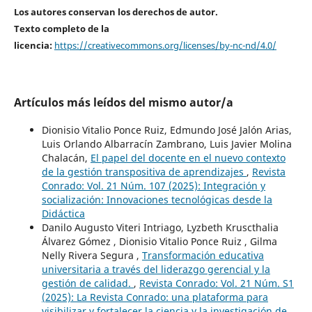
Los autores conservan los derechos de autor.
Texto completo de la
licencia:
https://creativecommons.org/licenses/by-nc-nd/4.0/
Artículos más leídos del mismo autor/a
Dionisio Vitalio Ponce Ruiz, Edmundo José Jalón Arias,
Luis Orlando Albarracín Zambrano, Luis Javier Molina
Chalacán,
El papel del docente en el nuevo contexto
de la gestión transpositiva de aprendizajes
,
Revista
Conrado: Vol. 21 Núm. 107 (2025): Integración y
socialización: Innovaciones tecnológicas desde la
Didáctica
Danilo Augusto Viteri Intriago, Lyzbeth Kruscthalia
Álvarez Gómez , Dionisio Vitalio Ponce Ruiz , Gilma
Nelly Rivera Segura ,
Transformación educativa
universitaria a través del liderazgo gerencial y la
gestión de calidad.
,
Revista Conrado: Vol. 21 Núm. S1
(2025): La Revista Conrado: una plataforma para
visibilizar y fortalecer la ciencia y la investigación de